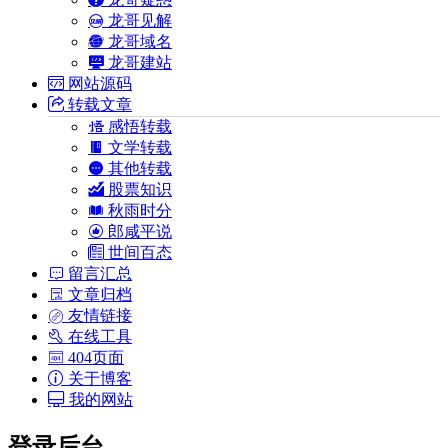
龙哥见解
龙哥域名
龙哥建站
网站源码
转载文章
感悟转载
文学转载
其他转载
股票知识
秋雨时分
郎咸平说
世间百态
留言汇总
文章归档
友情链接
在线工具
404页面
关于博客
我的网站
登录后台