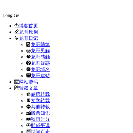
Long.Ge
博客首页
龙哥原创
龙哥日记
龙哥随笔
龙哥见解
龙哥感触
龙哥疑惑
龙哥域名
龙哥建站
网站源码
转载文章
感悟转载
文学转载
其他转载
股票知识
秋雨时分
郎咸平说
世间百态