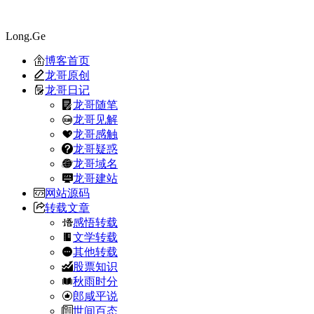
Long.Ge
博客首页
龙哥原创
龙哥日记
龙哥随笔
龙哥见解
龙哥感触
龙哥疑惑
龙哥域名
龙哥建站
网站源码
转载文章
感悟转载
文学转载
其他转载
股票知识
秋雨时分
郎咸平说
世间百态