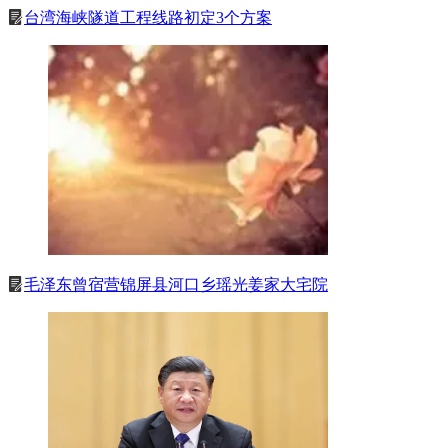
台湾海峡隧道工程线路初定3个方案
毛泽东曾宿营锦屏县河口乡瑶光姜家大宅院