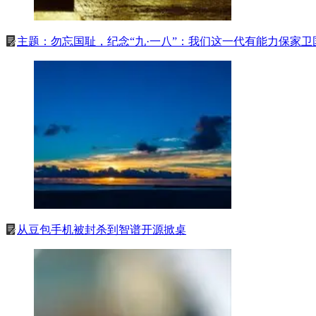
主题：勿忘国耻，纪念“九·一八”：我们这一代有能力保家卫
从豆包手机被封杀到智谱开源掀桌