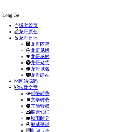
Long.Ge
博客首页
龙哥原创
龙哥日记
龙哥随笔
龙哥见解
龙哥感触
龙哥疑惑
龙哥域名
龙哥建站
网站源码
转载文章
感悟转载
文学转载
其他转载
股票知识
秋雨时分
郎咸平说
世间百态