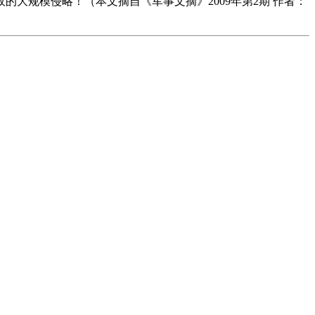
大规模侵略！（本文摘自《军事文摘》2009年第2期 作者：