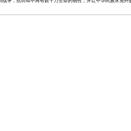
战争，然而却不再有数十万生命的牺牲，并让中华民族永免外敌的