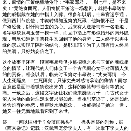
来，痴情的玉箫绝望地沧呼：“韦家郎君，一别七年，是不来
矣！”竟绝食而死。人们怜悯玉箫这一场悲剧，就把韦皋送给
她的戒指戴在她的中指上入葬。很多年以后，韦皋官运亨通，
做到西川节度使，才辗转得知玉箫的死讯，他悔恨不已，于是
广修经像，以忏悔过去的负心。后来有人送给韦皋一名歌姬，
名字容貌竟与玉箫一模一样，而且中指上有形似指环的肉环隐
现，韦皋知道是玉箫托生又回到了他的身旁，二人终于以再生
缘的形式实现了隔世的结合。是耶非耶？为了人间有情人终局
的美满，只好姑妄信之了。
这个故事里还有一段写韦皋凭借少翁招魂之术与玉箫的魂魄相
会的情节，让现代的人们体会了一个古代痴心女子对薄情人负
约的责备。相会以后，临去时玉箫对韦皋说：“丈夫薄情，令
人生死隔矣！” 生死隔矣，只缘丈夫对感情承诺的薄情！而怨
言竟然是面带着微笑说出来的，这样的微笑却带着何等的沉
痛。千载之后，这段文字还让我们读来感慨万千，而古代女子
依人为活的命运注定玉箫只能如此。当相思空掷了，还是如此
难舍难弃的眷恋，望穿秋水地想念，一枚戒指误了她这一世，
她又一往无悔地戴着它到了来世。
簪 “何以结相于？金薄画搔头” 搔头是簪的别称，据
《西京杂记》记载：汉武帝宠爱李夫人，有一次取下李夫人的