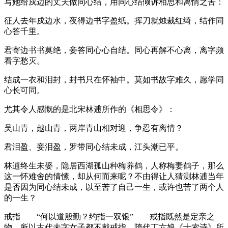
写她给戍边的丈夫做同心结，用同心结倾诉相思和离情之苦：
征人去年戍边水，夜得边书字盈纸。挥刀就烛裁红绮，结作同
心答千里。
君寄边书书莫绝，妾答同心心自结。同心再解不心离，离字频
看字愁灭。
结成一衣和泪封，封书只在怀袖中。莫如书故字难久，愿学同
心长可同。
尤其令人感慨的是北宋林逋所作的《相思令》：
吴山青，越山青，两岸青山相对迎，争忍有离情？
君泪盈、妾泪盈，罗带同心结未成，江头潮已平。
林逋终生未娶，隐居西湖孤山种梅养鹤，人称梅妻鹤子，那么
这一怀难舍的情愫，却从何而来呢？不由得让人猜测林逋当年
是否因为同心结未成，以至苦了自己一生，或许也苦了两个人
的一生？
戒指 “何以道殷勤？约指一双银” 戒指既然是定亲之
物，所以古代未字女子都不戴戒指。隋代丁六娘《十索诗》所