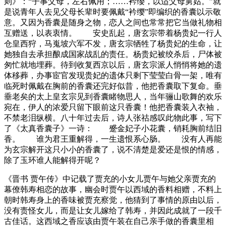
则》：“子事父母，左右佩用；……衿缨，以适父母舅姑。”就
是说青年人去见父母长辈时要佩戴“衿缨”即编织的香囊以示敬
意。又因为香囊是随身之物，恋人之间也常常把它当做礼物相
互赠送，以表衷情。 安史乱起，唐玄宗带着杨贵妃一行人
仓皇西狩，马嵬坡六军不发，唐玄宗牺牲了杨贵妃的生命，让
她独自去承担酿成国家战乱的责任。杨贵妃被绞杀后，尸体被
匆忙就地埋葬。待到收复西京以后，唐玄宗派人悄悄将她的遗
体移葬，办事宦官发现贵妃的遗体只剩下莹莹白骨一架，唯有
临死时佩戴在胸前的香囊还完好似昔，他把香囊取下复命。垂
垂老矣的太上皇玄宗见到香囊睹物思人，当年骊山歌舞的欢乐
宛在，伊人的浓爱只留下眼前这只香囊！他把香囊装入衣袖，
不禁老泪纵横。八十年过去后，诗人张祜感叹此物此事，写下
了《太真香囊子》一诗： 蹙金妃子小花囊，销耗胸前结旧
香。 谁为君王重解得，一生遗恨系心肠。 没有人再能
为玄宗解开这只小小的香囊了，说不清楚是爱还是恨的情感，
除了玉环谁人能解得开呢？
《晋书 贾午传》中记载了贾充的小女儿贾午与她父亲贾充的
幕僚韩寿相恋的故事，幽会时贾午以西域的香料相赠，不料上
朝时韩寿身上的香味被贾充察觉，他猜到了事情的原由以后，
没有责怪女儿，而是让女儿嫁给了韩寿，并因此成就了一段千
古佳话。这西域之香应该由贾午装在自己亲手做的香囊里相