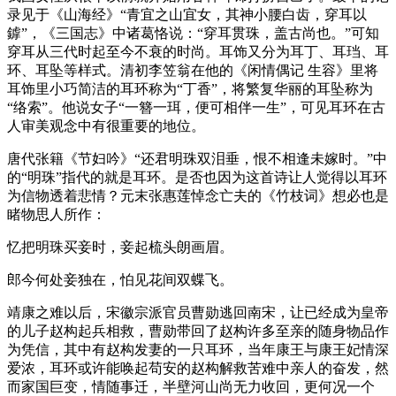
录见于《山海经》“青宜之山宜女，其神小腰白齿，穿耳以
鎼”，《三国志》中诸葛恪说：“穿耳贯珠，盖古尚也。”可知
穿耳从三代时起至今不衰的时尚。耳饰又分为耳丁、耳珰、耳
环、耳坠等样式。清初李笠翁在他的《闲情偶记 生容》里将
耳饰里小巧简洁的耳环称为“丁香”，将繁复华丽的耳坠称为
“络索”。他说女子“一簪一珥，便可相伴一生”，可见耳环在古
人审美观念中有很重要的地位。
唐代张籍《节妇吟》“还君明珠双泪垂，恨不相逢未嫁时。”中
的“明珠”指代的就是耳环。是否也因为这首诗让人觉得以耳环
为信物透着悲情？元末张惠莲悼念亡夫的《竹枝词》想必也是
睹物思人所作：
忆把明珠买妾时，妾起梳头朗画眉。
郎今何处妾独在，怕见花间双蝶飞。
靖康之难以后，宋徽宗派官员曹勋逃回南宋，让已经成为皇帝
的儿子赵构起兵相救，曹勋带回了赵构许多至亲的随身物品作
为凭信，其中有赵构发妻的一只耳环，当年康王与康王妃情深
爱浓，耳环或许能唤起苟安的赵构解救苦难中亲人的奋发，然
而家国巨变，情随事迁，半壁河山尚无力收回，更何况一个