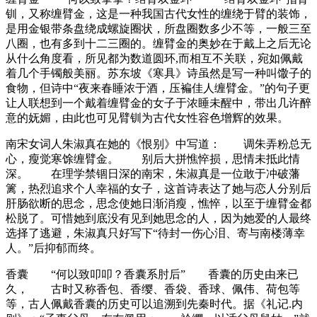
钏，又称缠臂金，这是一种我国古代女性的缠绕于臂的装饰，
是用金银带条盘绕成螺旋圈状，所盘圈数多少不等，一般三至
八圈，也有多到十二三圈的。缠臂金的奥妙在于戴上之后无论
从什么角度看，所见都为数道圆环,而相互不关联，宛如佩戴
着几个手镯般美丽。苏东坡《寒具》诗虽然是写一种叫馓子的
食物，但诗中“夜来春睡浓于酒，压褊佳人缠臂金。”的句子更
让人联想到一个戴着缠臂金的女子于浓睡未醒中，带出几许醉
意的妩媚，由此也可见臂钏为古代女性容色增辉的效果。
南宋女词人朱淑真在她的《恨别》中写道： 调朱弄粉总无
心，瘦觉寒馀缠臂金。 别后大拼憔悴损，思情未抵此情
深。 在理学禁锢日深的南宋，朱淑真是一位敢于冲破藩
篱，热烈追求个人幸福的女子，这首诗表达了她与恋人分别后
肝肠欲断的思念，思念使她日渐消瘦，憔悴，以至于缠臂金都
松脱了。可惜她到底没有见到她思念的人，因为她爱的人最终
选择了逃避，朱淑真只好写下“待封一伤心泪、寄与南楼薄幸
人。”后抑郁而终。
香囊 “何以致叩叩？香囊系肘后” 香囊的历史由来已
久， 古时又称香包、香缨、香袋、香球、佩伟、荷包等
等，古人佩戴香囊的历史可以追溯到先秦时代。据《礼记.内