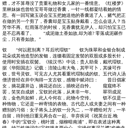
赠，才不算辱没了贵重礼物和女儿家的一番情意。《红楼梦》
里林妹妹也曾给宝哥哥做过香囊，一针一线都凝结着她的情
思。有一回写黛玉误会宝玉把她送他的香囊送了人，赌气把正
在做的另一个剪了，香囊却是宝玉贴身戴着，怎么会送人？当
芳华不再、红雨落尽的时候，见香囊犹见伊人，却只怕宝玉已
是不忍再看了。 “成泥做土香如故,却为谁? 零落成泥碾作
尘，只有香如故。”
钗 “何以慰别离？耳后玳瑁钗” 钗为珠翠和金银合制成
花朵或其他造型的发钿，连缀着固定发髻的双股或多股长针，
使用时安插在双鬓。《续汉书》中说：贵人助蚕，戴玳瑁钗。
据《华阳国志》记载：涪陵山有大龟，其甲可卜，其缘可作
钗，世号灵钗。可见古人尤其看重玳瑁制成的钗。五代诗人汤
僧济曾经在井中淘得一支古钗，感慨中赋诗曰： 昔日倡家
女，摘花露井边，摘花还自比，插映还自怜。 窥窥终不
罢，笑笑自成妍，宝钗於此落，从来非一年。 翠羽成泥
去，金色尚如鲜，此人今何在，此物今空传。 钗不仅是一
种饰物，它还是一种寄情的表物。古代恋人或夫妻之间有一种
赠别的习俗：女子将头上的钗一分为二，一半赠给对方，一半
自留，待到他日重见再合在一起。辛弃疾词《祝英台近.晚
春》中的“宝钗分，桃叶渡，烟柳暗南浦”，即在表述这种离
情，纳兰性德词中“宝钗拢各两分心，定缘何事湿兰襟”也饱含