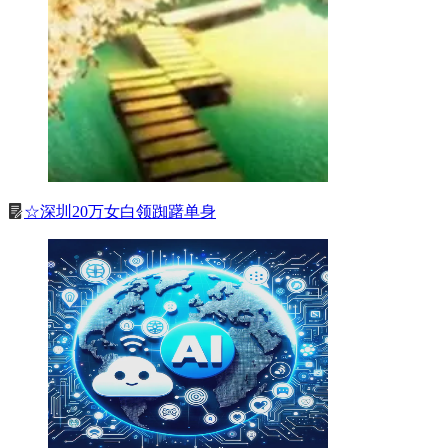
☆深圳20万女白领踟躇单身