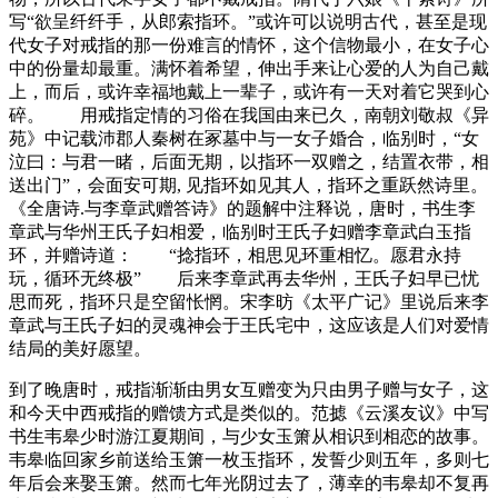
写“欲呈纤纤手，从郎索指环。”或许可以说明古代，甚至是现
代女子对戒指的那一份难言的情怀，这个信物最小，在女子心
中的份量却最重。满怀着希望，伸出手来让心爱的人为自己戴
上，而后，或许幸福地戴上一辈子，或许有一天对着它哭到心
碎。 用戒指定情的习俗在我国由来已久，南朝刘敬叔《异
苑》中记载沛郡人秦树在冢墓中与一女子婚合，临别时，“女
泣曰：与君一睹，后面无期，以指环一双赠之，结置衣带，相
送出门”，会面安可期, 见指环如见其人，指环之重跃然诗里。
《全唐诗.与李章武赠答诗》的题解中注释说，唐时，书生李
章武与华州王氏子妇相爱，临别时王氏子妇赠李章武白玉指
环，并赠诗道： “捻指环，相思见环重相忆。愿君永持
玩，循环无终极” 后来李章武再去华州，王氏子妇早已忧
思而死，指环只是空留怅惘。宋李昉《太平广记》里说后来李
章武与王氏子妇的灵魂神会于王氏宅中，这应该是人们对爱情
结局的美好愿望。
到了晚唐时，戒指渐渐由男女互赠变为只由男子赠与女子，这
和今天中西戒指的赠馈方式是类似的。范摅《云溪友议》中写
书生韦皋少时游江夏期间，与少女玉箫从相识到相恋的故事。
韦皋临回家乡前送给玉箫一枚玉指环，发誓少则五年，多则七
年后会来娶玉箫。然而七年光阴过去了，薄幸的韦皋却不复再