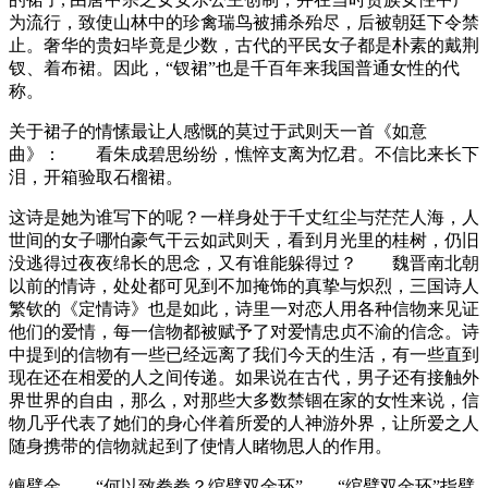
为流行，致使山林中的珍禽瑞鸟被捕杀殆尽，后被朝廷下令禁
止。奢华的贵妇毕竟是少数，古代的平民女子都是朴素的戴荆
钗、着布裙。因此，“钗裙”也是千百年来我国普通女性的代
称。
关于裙子的情愫最让人感慨的莫过于武则天一首《如意
曲》： 看朱成碧思纷纷，憔悴支离为忆君。不信比来长下
泪，开箱验取石榴裙。
这诗是她为谁写下的呢？一样身处于千丈红尘与茫茫人海，人
世间的女子哪怕豪气干云如武则天，看到月光里的桂树，仍旧
没逃得过夜夜绵长的思念，又有谁能躲得过？ 魏晋南北朝
以前的情诗，处处都可见到不加掩饰的真挚与炽烈，三国诗人
繁钦的《定情诗》也是如此，诗里一对恋人用各种信物来见证
他们的爱情，每一信物都被赋予了对爱情忠贞不渝的信念。诗
中提到的信物有一些已经远离了我们今天的生活，有一些直到
现在还在相爱的人之间传递。如果说在古代，男子还有接触外
界世界的自由，那么，对那些大多数禁锢在家的女性来说，信
物几乎代表了她们的身心伴着所爱的人神游外界，让所爱之人
随身携带的信物就起到了使情人睹物思人的作用。
缠臂金 “何以致拳拳？绾臂双金环” “绾臂双金环”指臂