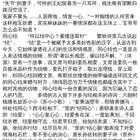
“失节”的妻子，可怜的王妃留着另一只耳环，残生唯有望断归
路泪空流了。
冤家不聚头……人居两地，情发一心。”一对痴情的人何苦来
这样相互折磨，其实林妹妹的一番情深都在这玉玦上，宝哥哥
怎么会不知道？
同心结 “何以结中心？素缕连双针” 繁钦诗里几次说起
“结”， “结”是一个被赋予太多美好色彩的汉字，从远古到
今天，它始终渗透在人们的生活和情感里。同心结也一直是古
人表达情感的信物，所谓“著以长相思，缘以结不解。”《诗
源》里有一个故事，说文胄与邻妇姜氏相爱，文胄送姜氏一枚
百炼水晶针作为信物，姜氏打开箱子，取出连理线，穿上双
针，织同心结回赠文胄。将那丝丝缕缕的锦带编成连环回文式
的同心结来赠与对方，绵绵思恋与万千情愫也都蕴含其中了，
相对其他的信物，同心结有一份含蓄的深沉，因为它融入了恋
人的巧思。 多情的古人留下许多与结相关的诗词：六朝时
钱塘名妓苏小小《苏小小歌》：“妾乘油壁车，郎骑青骢马，
何处结同心？西泠松柏下。”里的“结同心”；唐朝著名诗人孟
郊《结爱》：“心心复心心，结爱务在深，一度欲离别，千回
结衣襟。结妾独守志，结君早归意。始知结衣裳，不知结心
肠。坐结亦行结，结尽百年月。”里的“结心肠”都表现了对爱
情海枯石烂，誓不变心的决心。唐长孙佐转的妻子诗《答外》