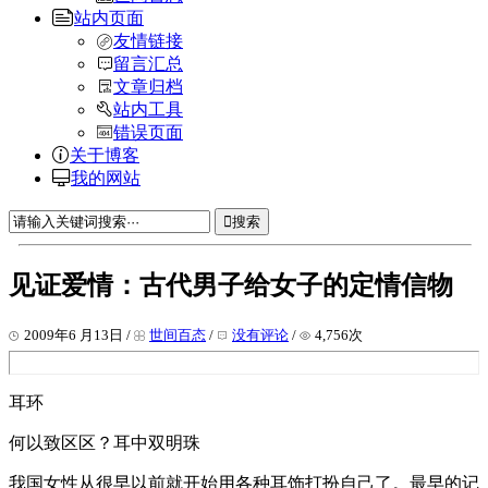
站内页面
友情链接
留言汇总
文章归档
站内工具
错误页面
关于博客
我的网站
搜索
见证爱情：古代男子给女子的定情信物
2009年6 月13日 /
世间百态
/
没有评论
/
4,756次
耳环
何以致区区？耳中双明珠
我国女性从很早以前就开始用各种耳饰打扮自己了。最早的记