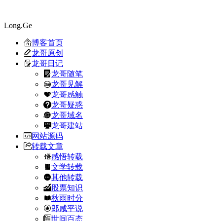
Long.Ge
博客首页
龙哥原创
龙哥日记
龙哥随笔
龙哥见解
龙哥感触
龙哥疑惑
龙哥域名
龙哥建站
网站源码
转载文章
感悟转载
文学转载
其他转载
股票知识
秋雨时分
郎咸平说
世间百态