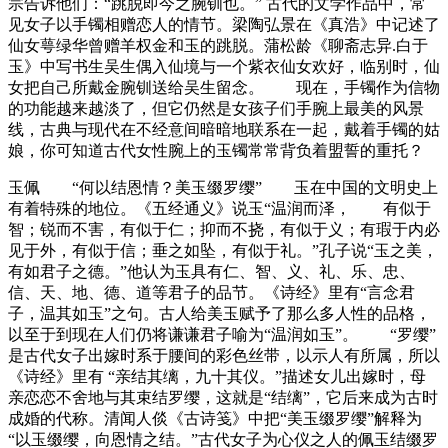
宗告诉他们：“跳脱即今之腕钏也。” 古代的文学作品中，常
见女子以手镯相赠恋人的情节。梁陶弘景在《真浩》中记述了
仙女萼绿华曾赠羊权金和玉的跳脱。蒲松龄《聊斋志异.白于
玉》中写书生吴生偶入仙境与一个紫衣仙女欢好，临别时，仙
女把自己所戴金腕钏送给吴生留念。 现在，手镯作为信物
的功能越来越淡了，但它仍然是女孩子们手腕上最美的风景
线，古典与现代在不经意间暗暗地联系在一起，戴着手镯的姑
娘，你可知道古代女性腕上的玉镯常常背负着盟誓的重托？
玉佩 “何以结恩情？美玉缀罗缨” 玉在中国的文明史上
有着特殊的地位。《五经通义》说玉“温润而泽， 有似于
智；锐而不害，有似于仁；抑而不挠，有似于义；有瑕于内必
见于外，有似于信；垂之如坠，有似于礼。”孔子说“玉之美，
有如君子之德。”他认为玉具有仁、智、义、礼、乐、忠、
信、天、地、德、道等君子的品节。《诗经》里有“言念君
子，温其如玉”之句。古人给美玉赋予了那么多人性的品格，
以至于到现在人们仍将谦谦君子喻为“温润如玉”。 “罗缨”
是古代女子出嫁时系于腰间的彩色丝带，以示人有所属，所以
《诗经》里有 “亲结其缡，九十其仪。”描述女儿出嫁时，母
亲恋恋不舍地与其束结罗缨，这就是“结缡”，它后来成为古时
成婚的代称。清闻人倓《古诗笺》中把“美玉缀罗缨”解释为
“以玉缀缨，向恩情之结。”古代女子为心仪之人的佩玉结缀罗