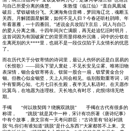
与自己所爱分离的痛楚。 朱敦儒《临江仙》“直自凤凰城
破后，擘钗破镜分飞。天渊海角信音稀，梦回海辽北，魂断玉
关西。月解团圆星解聚，如何不见人归？今春还听杜鹃啼。年
年看塞雁，一十四番回。”述说金兵攻陷汴京后，词人与自己
的爱人分离之痛。十四年间兴亡满眼，再无处追忆旧时明月，
这首词因为有国破家亡的背景而显得格外沉痛，词中的分钗在
生离死别的大****里，也就不是一段仅仅陷于儿女情长的忧思
了。
而在历代关于分钗寄情的诗词里，最让人伤怀的还是白居易的
《长恨歌》——回头下望人寰处，不见长安见尘雾。唯将旧物
表深情，钿合金钗寄将去。钗留一股合一扇，钗擘黄金合分
钿。但教心似金钿坚，天上人间会相见。临别殷勤重寄词，词
中有誓两心知。七月七日长生殿，夜半无人私语时。在天愿作
比翼鸟，在地愿为连理枝。天长地久有时尽，此恨绵绵无绝
期。
手镯 “何以致契阔？绕腕双跳脱” 手镯在古代有很多的
称谓， “跳脱”就是其中一种，宋计有功所著《唐诗纪事》
中有个故事，唐文宗有一天考问群臣：“古诗里有‘轻衫衬跳
脱’句,你们有谁知道“跳脱”是什么东西?”大家都答不上来。文