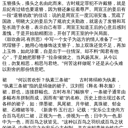
玉簪搔头，搔头之名由此而来。古时规定罪犯不许戴簪，就是
后妃有过错也要退簪，因为簪还象征着尊严。周宣王的姜后有
一段“退簪劝政”的佳话：说的是周宣王一度沉溺安逸，荒疏了
国政，明晓大义的姜后为了规劝丈夫勤政，就退去了发簪和耳
坠长跪于永巷，表示自己有罪，周宣王知道王后的心意后感到
羞愧，于是开始励精图治，开创了周王室的中兴局面。
《鼓吹曲词.有所思》中写一个女子为远方的情人准备了一支
玳瑁簪子，她用心地修饰这支簪子，加上双珠还觉不足，再加
上玉饰，如此珍重，自是出于一往情深。却不料“闻君有他
心”，于是她把那簪子 “拉杂催烧之、当风扬其灰。从今以
往，勿复相思，相思与君绝。”何苦这样做呢？还是从心头难
以割舍的那份情意吧。
裙 “何以答欢忻？纨素三条裙” 古时将绢称为纨素，
“纨素三条裙”指的是绢做的裙子。汉刘熙《释名·释衣服》：
裙，群也，连接群幅也。古时布帛门幅狭窄，一条裙子通常由
多幅布帛拼制而成，因而有“裙”的名称。历史上曾出现过各式
各样的裙子，如：弹墨裙、凤尾裙、月华裙、真珠裙、郁金
裙、石榴裙等等。《新唐书·五行志》记载：“安乐公主使尚方
合百鸟毛织二裙，正视为一色，傍视为一色；日中为一色,影
中为一色，而百鸟之状皆见。”这种以百鸟之羽织成百鸟之状
的裙子, 由唐中宗之女安乐公主创制，并在当时贵族女性中广