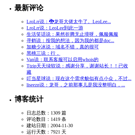
最新评论
LroLrr说：🐉龙哥大佬太牛了。LeoLee...
LroLrr说：LeoLee到此一游
生活笑话说：果然折腾无止境呀，佩服佩服
寻鹤说：按我的想法，因为我的都是doc...
加糖少冰说：域名不错，真的很可
黑桃三说：行，
Van说：联系客服可以启用whois的
Ttzip天天绿软说：感谢分享，谢谢站长！！已收
藏
叮当星球说：现在这个需求貌似有点小众，不过...
liseezn说：龙哥，之前那事儿是我没整明白，...
博客统计
日志总数：1309 篇
评论数目：1419 条
建站日期：2004-11-30
运行天数：7921 天