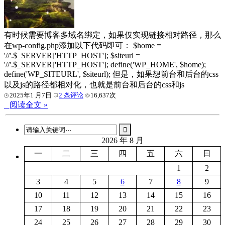
有时候需要博客多域名绑定，如果仅实现链接相对路径，那么
在wp-config.php添加以下代码即可： $home =
'//'.$_SERVER['HTTP_HOST']; $siteurl =
'//'.$_SERVER['HTTP_HOST']; define('WP_HOME', $home);
define('WP_SITEURL', $siteurl); 但是，如果想前台和后台的css
以及js的路径都相对化，也就是前台和后台的css和js
2025年1 月7日
2 条评论
16,637次
阅读全文 »
2026 年 8 月
一
二
三
四
五
六
日
1
2
3
4
5
6
7
8
9
10
11
12
13
14
15
16
17
18
19
20
21
22
23
24
25
26
27
28
29
30