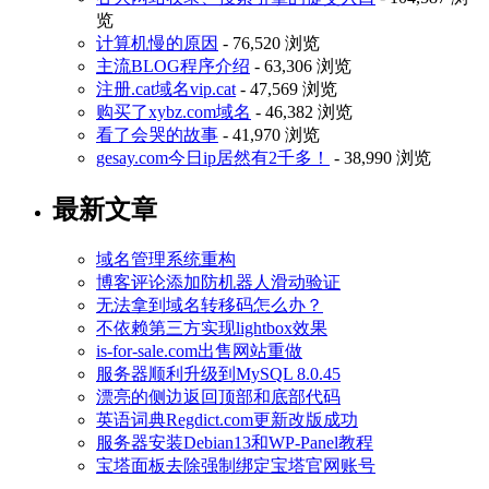
览
计算机慢的原因
- 76,520 浏览
主流BLOG程序介绍
- 63,306 浏览
注册.cat域名vip.cat
- 47,569 浏览
购买了xybz.com域名
- 46,382 浏览
看了会哭的故事
- 41,970 浏览
gesay.com今日ip居然有2千多！
- 38,990 浏览
最新文章
域名管理系统重构
博客评论添加防机器人滑动验证
无法拿到域名转移码怎么办？
不依赖第三方实现lightbox效果
is-for-sale.com出售网站重做
服务器顺利升级到MySQL 8.0.45
漂亮的侧边返回顶部和底部代码
英语词典Regdict.com更新改版成功
服务器安装Debian13和WP-Panel教程
宝塔面板去除强制绑定宝塔官网账号