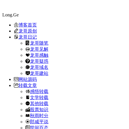
Long.Ge
博客首页
龙哥原创
龙哥日记
龙哥随笔
龙哥见解
龙哥感触
龙哥疑惑
龙哥域名
龙哥建站
网站源码
转载文章
感悟转载
文学转载
其他转载
股票知识
秋雨时分
郎咸平说
世间百态