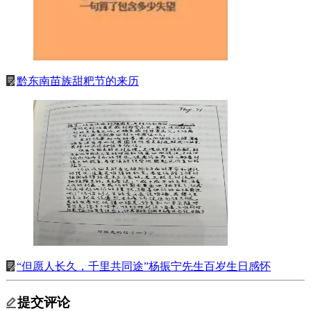
黔东南苗族甜粑节的来历
“但愿人长久，千里共同途”杨振宁先生百岁生日感怀
提交评论