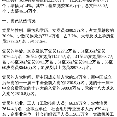
中国共产党现有基层组织525.0万个，比2023年底净增7.4万
个，增幅为1.4%。其中，基层党委30.6万个，总支部33.0万
个，支部461.4万个。
一、党员队伍情况
党员的性别、民族和学历。女党员3099.5万名，占党员总数的
30.9%。少数民族党员773.4万名，占7.7%。大专及以上学历党
员5778.6万名，占57.6%。
党员的年龄。30岁及以下党员1227.2万名，31至35岁党员
1076.4万名，36至40岁党员1147.5万名，41至45岁党员968.7万
名，46至50岁党员904.1万名，51至55岁党员941.2万名，56至
60岁党员864.6万名，61岁及以上党员2897.3万名。
党员的入党时间。新中国成立前入党的5.4万名，新中国成立
后至党的十一届三中全会前入党的1230.9万名，党的十一届三
中全会后至党的十八大前入党的5980.0万名，党的十八大以来
入党的2810.8万名。
党员的职业。工人（工勤技能人员）663.9万名，农牧渔民
2614.4万名，企事业单位、社会组织专业技术人员1639.4万
名，企事业单位、社会组织管理人员1156.3万名，党政机关工