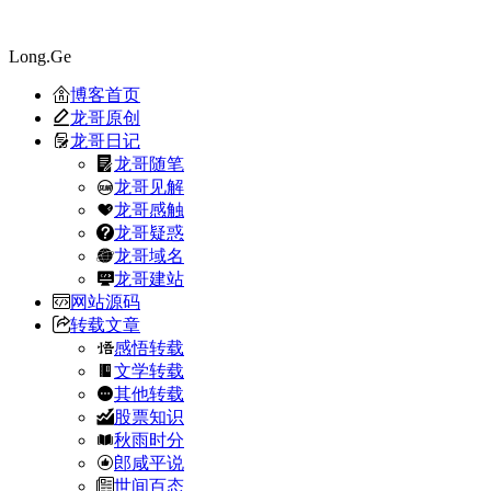
Long.Ge
博客首页
龙哥原创
龙哥日记
龙哥随笔
龙哥见解
龙哥感触
龙哥疑惑
龙哥域名
龙哥建站
网站源码
转载文章
感悟转载
文学转载
其他转载
股票知识
秋雨时分
郎咸平说
世间百态