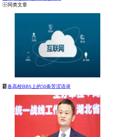
同类文章
各高校BBS上的50条苦涩语录