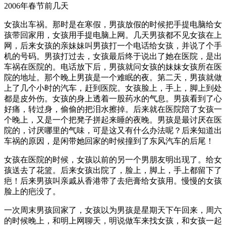
2006年春节前几天
女孩出车祸。那时是在寒假，男孩放假的时候把手提电脑给女
孩带回家用，女孩用手提电脑上网。几天男孩都不见女孩在上
网，后来女孩的亲妹妹叫男孩打一个电话给女孩，并说了个手
机的号码。男孩打过去，女孩最后终于说出了她在医院，是出
车祸在医院的。电话放下后，男孩就问女孩的妹妹女孩所在医
院的地址。那个晚上男孩是一个难眠的夜。第二天，男孩就做
上了几个小时的汽车，赶到医院。女孩脸上，手上，脚上到处
都是皮外伤。女孩的身上透着一股药水的气息。男孩看到了心
好痛，转过身，偷偷的把泪水擦掉。后来就在医院陪了女孩一
个晚上，又是一个把凳子拼起来睡的夜晚。男孩是最讨厌在医
院的，讨厌哪里的气味，可是这又有什么办法呢？后来知道出
车祸的原因，是闲带她回家的时候撞到了东风汽车的后尾！
女孩在医院的时候，女孩以前的另一个男朋友明出现了。给女
孩送去了花篮。后来女孩出院了，脸上，脚上，手上都留下了
疤！后来男孩叫亲戚从香港带了去疤膏给女孩用。慢慢的女孩
脸上的疤没了。
一次周末男孩回家了，女孩以为男孩是星期天下午回来，周六
的时候晚上，和明上网聊天，明说做车来找女孩，和女孩一起