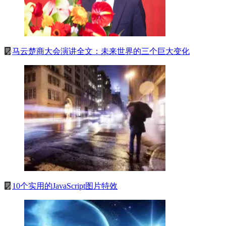
马云楚商大会演讲全文：未来世界的三个巨大变化
10个实用的JavaScript图片特效