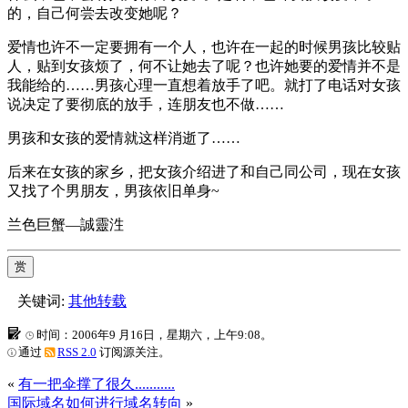
的，自己何尝去改变她呢？
爱情也许不一定要拥有一个人，也许在一起的时候男孩比较贴
人，贴到女孩烦了，何不让她去了呢？也许她要的爱情并不是
我能给的……男孩心理一直想着放手了吧。就打了电话对女孩
说决定了要彻底的放手，连朋友也不做……
男孩和女孩的爱情就这样消逝了……
后来在女孩的家乡，把女孩介绍进了和自己同公司，现在女孩
又找了个男朋友，男孩依旧单身~
兰色巨蟹—誠靈泩
赏
关键词:
其他转载
时间：2006年9 月16日，星期六，上午9:08。
通过
RSS 2.0
订阅源关注。
«
有一把伞撑了很久...........
国际域名如何进行域名转向
»