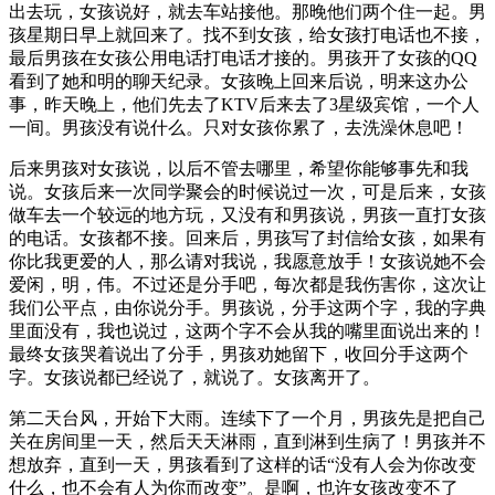
出去玩，女孩说好，就去车站接他。那晚他们两个住一起。男
孩星期日早上就回来了。找不到女孩，给女孩打电话也不接，
最后男孩在女孩公用电话打电话才接的。男孩开了女孩的QQ
看到了她和明的聊天纪录。女孩晚上回来后说，明来这办公
事，昨天晚上，他们先去了KTV后来去了3星级宾馆，一个人
一间。男孩没有说什么。只对女孩你累了，去洗澡休息吧！
后来男孩对女孩说，以后不管去哪里，希望你能够事先和我
说。女孩后来一次同学聚会的时候说过一次，可是后来，女孩
做车去一个较远的地方玩，又没有和男孩说，男孩一直打女孩
的电话。女孩都不接。回来后，男孩写了封信给女孩，如果有
你比我更爱的人，那么请对我说，我愿意放手！女孩说她不会
爱闲，明，伟。不过还是分手吧，每次都是我伤害你，这次让
我们公平点，由你说分手。男孩说，分手这两个字，我的字典
里面没有，我也说过，这两个字不会从我的嘴里面说出来的！
最终女孩哭着说出了分手，男孩劝她留下，收回分手这两个
字。女孩说都已经说了，就说了。女孩离开了。
第二天台风，开始下大雨。连续下了一个月，男孩先是把自己
关在房间里一天，然后天天淋雨，直到淋到生病了！男孩并不
想放弃，直到一天，男孩看到了这样的话“没有人会为你改变
什么，也不会有人为你而改变”。是啊，也许女孩改变不了