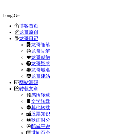
Long.Ge
博客首页
龙哥原创
龙哥日记
龙哥随笔
龙哥见解
龙哥感触
龙哥疑惑
龙哥域名
龙哥建站
网站源码
转载文章
感悟转载
文学转载
其他转载
股票知识
秋雨时分
郎咸平说
世间百态