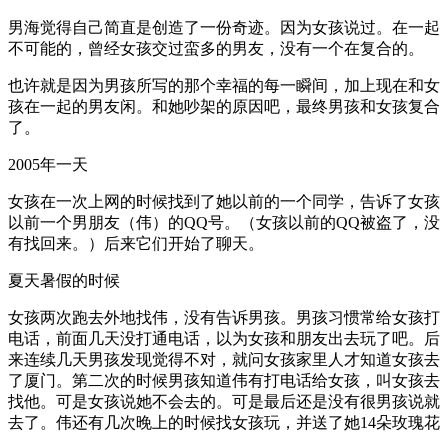
男海觉得自己简直是创造了一份奇迹。因为女孩说过。在一起
不可能的，曾经女孩交过蛮多的男友，没有一个在复合的。
也许就是因为男孩所写的那个幸福的每一瞬间，加上现在和女
孩在一起的男友闲。和她吵架的原因吧，最终男孩和女孩复合
了。
2005年一天
女孩在一次上网的时候找到了她以前的一个同学，告诉了女孩
以前一个男朋友（伟）的QQ号。（女孩以前的QQ被盗了，没
有找回来。）后来它们开始了聊天。
夏天暑假的时候
女孩两次跑去外地找伟，没有告诉男孩。男孩习惯常给女孩打
电话，前面几天没打通电话，以为女孩和朋友出去玩了吧。后
来连续几天男孩发现觉得不对，就问女孩家里人才知道女孩去
了厦门。第二次的时候男孩知道伟有打电话给女孩，叫女孩去
找他。可是女孩说她不会去的。可是最后还是没有很男孩说就
去了。伟还有几次晚上的时候找女孩玩，并送了她14朵玫瑰花