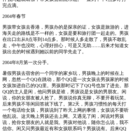
完点滴。
2004年春节
男孩带女孩去香港，男孩办的是探亲的证，女孩是旅游的，进
海关走的路线是不一样的，女孩是要和旅行团一起走的。男孩
在出口出从8点等到14点多。那时候人多走散了，男孩不敢乱
走，中午也没吃，心理好担心，可是又无助……后来才知道女
孩出去的时候遇到她以前的同学先走了。
2004年8月第一次分手。
暑假男孩去宿舍的一个同学的家乡玩，男孩晚上的时候在上
网，忽然一个QQ在跳动，那个QQ是一次女孩去男孩家的时候
女孩加进自己的QQ里。男孩那时记下了QQ号也加了进去。那
QQ的主人是闲，他问男孩是谁，男孩说是女孩的男朋友。闲
说，你的女朋友被人抢了。男孩说你真无聊，不要开着玩笑。
后来男孩不等闲回答就下线了。第2天，男孩习惯性的每天打
一个电话给女孩，男孩说到了昨天上网的事情，女孩说不要听
他乱说。这天晚上男孩还去上网。又遇见了闲，闲说对男孩
说，抢你女朋友的人就是我。男孩对他说，随你怎么说，我不
信你。闲又问男孩最近有和女孩联系吗？男孩说有。后来QQ