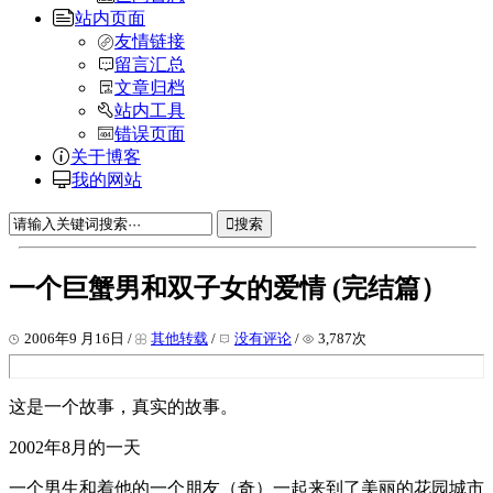
站内页面
友情链接
留言汇总
文章归档
站内工具
错误页面
关于博客
我的网站
搜索
一个巨蟹男和双子女的爱情 (完结篇）
2006年9 月16日 /
其他转载
/
没有评论
/
3,787次
这是一个故事，真实的故事。
2002年8月的一天
一个男生和着他的一个朋友（奇）一起来到了美丽的花园城市