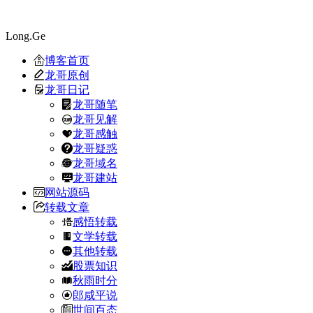
Long.Ge
博客首页
龙哥原创
龙哥日记
龙哥随笔
龙哥见解
龙哥感触
龙哥疑惑
龙哥域名
龙哥建站
网站源码
转载文章
感悟转载
文学转载
其他转载
股票知识
秋雨时分
郎咸平说
世间百态