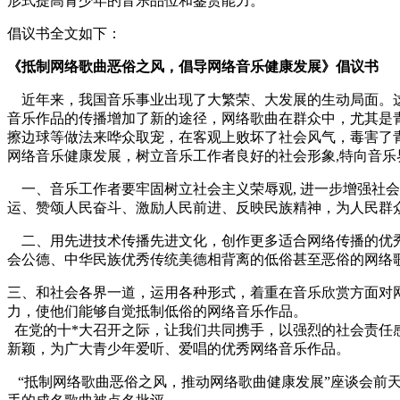
形式提高青少年的音乐品位和鉴赏能力。
倡议书全文如下：
《抵制网络歌曲恶俗之风，倡导网络音乐健康发展》倡议书
近年来，我国音乐事业出现了大繁荣、大发展的生动局面。这
音乐作品的传播增加了新的途径，网络歌曲在群众中，尤其是
擦边球等做法来哗众取宠，在客观上败坏了社会风气，毒害了
网络音乐健康发展，树立音乐工作者良好的社会形象,特向音乐
一、音乐工作者要牢固树立社会主义荣辱观, 进一步增强社
运、赞颂人民奋斗、激励人民前进、反映民族精神，为人民群
二、用先进技术传播先进文化，创作更多适合网络传播的优秀
会公德、中华民族优秀传统美德相背离的低俗甚至恶俗的网络
三、和社会各界一道，运用各种形式，着重在音乐欣赏方面对
力，使他们能够自觉抵制低俗的网络音乐作品。
在党的十*大召开之际，让我们共同携手，以强烈的社会责任
新颖，为广大青少年爱听、爱唱的优秀网络音乐作品。
“抵制网络歌曲恶俗之风，推动网络歌曲健康发展”座谈会前天