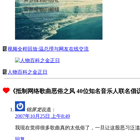
视频全程回放:温总理与网友在线交流
人物百科之金正日
《抵制网络歌曲恶俗之风 40位知名音乐人联名倡议
锦屏龙
说道：
2007年10月25日 上午8:49
我现在觉得很多歌曲真的太低俗了，一旦让这股恶习泛滥
回复