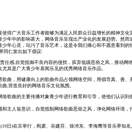
使得广大音乐工作者能够为满足人民群众日益增长的精神文化需
青少年中的影响甚大，网络音乐呈现出产业化的发展趋势。然而近
青少年心灵，玷污了音乐艺术，这是令我们痛心和不愿意看到的情
界同仁发出如下倡议:
会责任感,自觉抵御不良内容的侵扰，摈弃低级恶俗之风，推动网
众尤其是广大青少年喜闻乐见的优秀网络音乐作品。
歌曲，用健康向上的歌曲作品占领网络空间，用倡导真、善、
歌曲,营造良好的网络音乐文化氛围。
网络歌曲的主要传播对象青少年进行教育和引导，使他们认识到
感和主人翁意识，自觉抵制网络歌曲恶俗之风，净化网络环境，
(19日)在京举行，阎肃、谷建芬、徐沛东、李海鹰等音乐界知