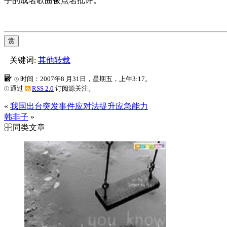
手的成名歌曲被点名批评。
赏
关键词:
其他转载
时间：2007年8 月31日，星期五，上午3:17。
通过
RSS 2.0
订阅源关注。
«
我国出台突发事件应对法提升应急能力
韩非子
»
同类文章