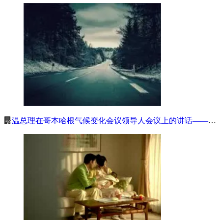
温总理在哥本哈根气候变化会议领导人会议上的讲话——凝聚共识、加强合作，推进应对气候变化历史进程