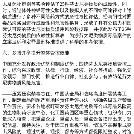
以及药物辨别等实验评估了25种芬太尼类物质的成瘾性。同
时，通过体外神经毒性实验以及模拟人的不同给药途径对上述
物质进行了多种不同给药方式的急性毒性评估。经与阳性对照
毒品海洛因进行成瘾性和危害性换算，形成了具有公信力和国
际认可度的芬太尼类物质滥用风险数据库，并据此发布了25种
芬太尼类物质的依赖性折算表，为涉芬太尼类物质毒品案件的
立案追诉和定罪量刑标准提供了科学的参考依据。
六、多措并举提升整体管控效能
中国充分发挥政治优势和制度优势，围绕芬太尼类物质管控工
作，综合采取政策、法律、行政、经济、社会等措施，强化党
政领导、部门协同，推进行业自律、社会参与，有效防范芬太
尼类物质风险危害。
——压紧压实禁毒责任。中国从全局和战略高度部署禁毒工
作，制定毒品问题严重地区责任考评办法，明确各级政府禁毒
工作责任。要求各地紧盯研发芬太尼类物质等合成毒品风险高
的生物制药研发中心、化工医药园区等重点领域，组织专门力
量深入核查，把重点企业、重点人员、重点设备摸排出来，登
记信息、保持关注。对于因工作重视不够、情况不掌握形成突
出风险的，通过约谈、通报、督办等方式督促限期整改，对造