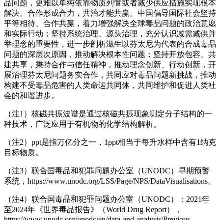
品问题，更难以单纯依靠物质列管或者减少供应措施实现根本
解决。合作形成合力，共治才能共赢。中国倡导国际社会坚持
平等相待、合作共赢，着力增强解决全球毒品问题的政治意愿
和实际行动；坚持系统治理、源头治理，充分认识减需减供并
举理念的重要性，进一步剖析滋生以芬太尼为代表的合成毒品
问题的深层次原因，推动解决根本性问题；坚持开放包容、共
建共享，秉持合作与信任精神，推动理念创新、行动创新，开
展治理芬太尼问题务实合作，共同应对毒品问题新挑战，推动
构建不受毒品危害的人类命运共同体，共同维护和促进人类社
会的和谐进步。
（注1）核磁共振波谱是通过核磁共振现象测定分子结构的一
种技术，广泛应用于有机物的化学结构解析。
（注2）ppt是指万亿分之一，1ppt相当于每升水样中含有1纳克
目标物质。
（注3）联合国毒品和犯罪问题办公室（UNODC）早期预警
系统，https://www.unodc.org/LSS/Page/NPS/DataVisualisations。
（注4）联合国毒品和犯罪问题办公室（UNODC）：2021年
至2024年《世界毒品报告》（World Drug Report），
https://www.unodc.org/unodc/en/data-and-analysis/Previous-