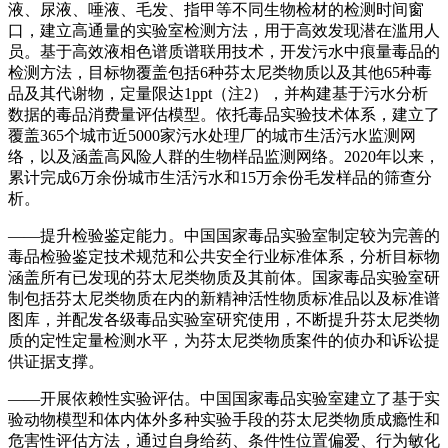
液、尿液、唾液、毛发、指甲等不同生物检材的检测时间窗
口，建立高通量的实验室检测方法，用于高效发现潜在滥用人
员。基于高效液相色谱质谱联用技术，开发污水中痕量毒品的
检测方法，目标物覆盖包括6种芬太尼类物质以及其他65种毒
品及其代谢物，定量限达1ppt（注2），并构建基于污水分析
数据的毒品消费量评估模型。依托毒品实验技术体系，建立了
覆盖365个城市近5000家污水处理厂的城市生活污水监测网
络，以及涵盖高风险人群的生物样品监测网络。2020年以来，
累计完成6万余份城市生活污水和15万余份毛发样品的筛查分
析。
——提升检验鉴定能力。中国国家毒品实验室制定较为完善的
毒品检验鉴定技术规范和公共安全行业标准体系，分析目标物
涵盖所有已发现的芬太尼类物质及其前体。国家毒品实验室研
制包括芬太尼类物质在内的新精神活性物质标准品以及标准谱
图库，并配发各级毒品实验室研究使用，不断提升芬太尼类物
质的定性定量检测水平，为芬太尼类物质案件的侦办和诉讼提
供证据支撑。
——开展依赖性实验评估。中国国家毒品实验室建立了基于实
验动物模型和体内体外多种实验手段的芬太尼类物质成瘾性和
危害性评估方法，通过自身给药、条件性位置偏爱、行为敏化