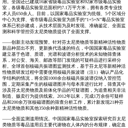
用。全国还已建成16家省级毒品实验室和92家市级毒品实验
室，各级毒品实验室总面积约7.1万平方米，拥有各类专业技
术人员650余人。目前，以国家毒品实验室为统领、5个区域分
中心为支撑、省市级毒品实验室为抓手的“1+5+N”毒品实验室
体系已初步建成，从技术层面为及时发现、准确鉴定、全面监
测和科学管控芬太尼类物质提供了全面支撑。
——创新主动发现预警。针对芬太尼类物质等新精神活性物质
新品种层出不穷、更新换代迅速的特点，中国国家毒品实验室
建立基于色谱、质谱、光谱和波谱分析技术的未知物筛查体
系，对公安、海关、邮政等部门发现的可疑样品进行采样分
析。全球首创核磁共振谱图监测技术，基于芬太尼等新精神活
性物质研发过程中需要使用核磁共振波谱（注1）确认产品化
学结构的情况，将全国1000余台核磁共振波谱仪纳入管控范
围，定期采集产生的核磁谱图并与母本库进行比对，筛查其中
涉及芬太尼类物质及前体化学品的可疑谱图，为追查相关非法
制造、贩卖行为提供线索。2012年以来，完成1万余份可疑样
品和200余万张核磁谱图的筛查分析工作，累计新发现21种芬
太尼类物质和其他350余种新精神活性物质。
——全面监测滥用情况。中国国家毒品实验室探索研究芬太尼
类物质等毒品滥用后主要代谢物在人体内的分布规律，确定血