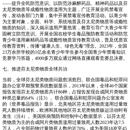
——提升全民防范意识。以防范涉麻醉药品、精神药品以及芬
太尼类物质等成瘾性物质滥用为主题，广泛开展全民禁毒宣
传，发动各部门力量，集中开展禁毒宣传教育活动。以青少年
为主要对象，全面、科学、系统地普及芬太尼类物质等成瘾性
物质的知识，深入揭示滥用严重危害，教育引导广大青少年牢
固树立防范意识。开展全国在校学生毒品预防教育活动和防范
青少年滥用麻精药品等成瘾性物质宣传教育活动，普及优质宣
传教育资料，传播“健康人生、绿色无毒”理念。2023年，全国
23万余所学校的1亿余名青少年学生参与全国青少年禁毒知识
竞赛学习答题，4000多万观众通过网络直播观看竞赛总决赛。
七、推进芬太尼类物质全球共治
当前，全球芬太尼类物质问题愈演愈烈。联合国毒品和犯罪问
题办公室早期预警系统数据显示，2013年以来，全球46个国家
报告发现芬太尼类物质共计86种，占报告发现合成阿片类物质
种类总量的64%（注3）。联合国毒品和犯罪问题办公室发布
的《世界毒品报告》显示，北美地区芬太尼类物质滥用过量致
死人数持续增长，欧洲和其他地区芬太尼类物质贩运活动时有
发生（注4）。美国疾病预防和控制中心数据显示，以芬太尼
类物质为主的合成阿片类物质滥用过量致死人数2023年达7.5
万人，占全部药物过量致死人数的近70%，成为美国18岁至45