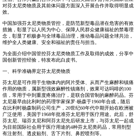
对芬太尼类物质及其前体问题方面深入开展合作并取得明显成
效。
中国加强芬太尼类物质管控，是防范新型毒品潜在危害的有效
措施，彰显了以人民为中心、保障人民群众健康福祉的禁毒理
念，彰显了积极参与全球毒品治理，推动毒品问题全球共治，
维护全人类健康、安全和福祉的责任与担当。
为全面介绍中国管控芬太尼类物质工作及取得的成效，分享中
国创新管控经验，特发布此白皮书。
一、科学准确界定芬太尼类物质
芬太尼是可作用于生物体内的阿片受体、从而产生麻醉和镇痛
作用的物质，属新型强效麻醉性镇痛剂，效果可达吗啡的100
倍，常用于中到重度疼痛治疗，是联合国管制的麻醉药品。芬
太尼最早由比利时的药理学家保罗·杨森于1960年合成，随后
在比利时杨森制药公司生产，20世纪60年代中期开始在欧洲被
广泛使用，美国于1968年批准芬太尼用于医疗用途。此后，舒
芬太尼、瑞芬太尼和阿芬太尼先后研发上市，与芬太尼一起成
为目前国际社会用于医疗用途的4种芬太尼类药品，常用剂型
有注射剂、透皮贴剂、舌下片剂、鼻腔喷剂等。