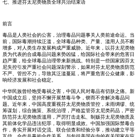
七、推进芬太尼类物质全球共治结束语
前言
毒品是人类社会的公害，治理毒品问题事关人类前途命运。当
前，国际毒潮持续泛滥，全球毒品种类、产量、滥用人员不断
增多，对人类生存发展构成严重威胁。近年来，以芬太尼类物
质为代表的合成毒品问题来势凶猛，给国际社会带来的危害日
趋严重，给全球毒品治理带来新挑战。特别是一些国家因芬太
尼失控引发严重社会问题深刻警示，如果对芬太尼类物质防范
不严、管控不力，导致其泛滥蔓延，将严重危害公众健康，影
响经济发展和社会稳定。
中华民族曾经饱受毒祸之害，中国人民对毒品有切肤之痛。新
中国成立后，坚持不懈开展禁毒斗争，锲而不舍解决毒品问
题。近年来，中国高度重视芬太尼类物质管控，未雨绸缪、统
筹谋划，综合施策、系统治理，严格监管芬太尼类药品，严密
防范芬太尼类物质滥用，严厉打击走私、制贩芬太尼类物质及
其前体化学品违法犯罪，取得明显成效。中国加强国际禁毒合
作，务实开展对话交流、联合侦查和经验分享，推动建立平等
互信、合作共赢的合作关系，与包括美国在内的有关国家在应