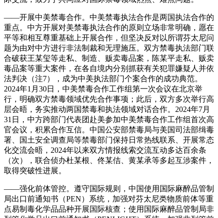
——开展中美禁毒合作。中美禁毒执法合作是两国执法合作的
重点。中方开展对美禁毒执法合作的原则立场非常明确，愿在
平等和相互尊重基础上开展合作，但坚决反对以所谓芬太尼问
题为由对中方进行非法制裁和无理施压。双方禁毒执法部门联
合破获王某玺等走私、制造、贩卖毒品案，陈某平走私、贩卖
毒品案等重大案件，在各自境内分别抓获有关犯罪嫌疑人并依
法判决（注7），成为中美执法部门个案合作的成功典范。
2024年1月30日，中美禁毒合作工作组第一次会议在北京举
行，明确双方禁毒领域优先合作事项；此后，双方多次举行高
层会晤，务实推动两国禁毒和执法领域对话合作。2024年7月
31日，中方跨部门代表团赴美参加中美禁毒合作工作组首次高
官会议，积累合作互信。中国公安部禁毒局与美国司法部缉毒
署、国土安全调查局等禁毒部门保持日常热线联系、开展常态
化交流会晤，2024年以来双方情报线索交流互动多达百余条
（次），联合侦办杜某根、佟某佶、黄某承等多起互涉案件，
取得突破性进展。
——强化前体管控。遵守国际规则，中国使用国际麻醉品管制
局出口前通知书（PEN）系统，加强对芬太尼类物质前体等重
点易制毒化学品品种开展国际核查；使用国际麻醉品管制局非