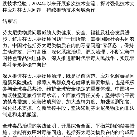
践技术经验，2024年以来开展多次技术交流，探讨强化技术支
撑应对芬太尼问题，持续推动技术领域合作。
结束语
芬太尼类物质问题威胁人类健康、安全、福祉及社会发展进
步，解决芬太尼类物质问题非一国所能，需要国际社会共同努
力。中国对包括芬太尼类物质在内的毒品问题“零容忍”，保持
主动进攻、严打高压，深化系统治理、源头治理，不断完善中
国特色毒品治理体系，深入推进新时代禁毒人民战争，实现禁
毒斗争形势稳中向好。
深入推进芬太尼类物质治理，既是提前防范、应对化解毒品问
题新风险挑战、保障人民群众身心健康的重要举措，也是积极
参与全球毒品共治、维护全球安全稳定的重要体现。中国将一
如既往坚定履行禁毒承诺，全面履行责任义务，坚持综合平衡
的禁毒措施，完善物质列管、加大查缉力度、加强监测预警、
强化技术支撑、创新管控手段，坚决遏制芬太尼类物质的非法
制造和走私贩运。
全球毒品治理的实践证明，开展综合全面、平衡兼顾的禁毒措
施，才能有效应对毒品问题。包括芬太尼类物质在内的合成毒