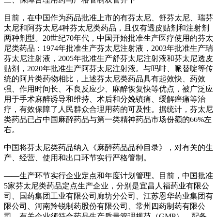
目前，在中国作为药品批准上市的有芬太尼、舒芬太尼、瑞芬
太尼和阿芬太尼4种芬太尼类药品，且仅有透皮贴剂和注射剂
两种剂型。20世纪70年代，中国开始批准生产医疗使用的芬太
尼类药品：1974年批准生产芬太尼注射液，2003年批准生产瑞
芬太尼注射液，2005年批准生产舒芬太尼注射液和芬太尼透皮
贴剂，2020年批准生产阿芬太尼注射液。与吗啡、哌替啶等传
统的阿片类药物相比，上述芬太尼类药品具有起效快、药效
强、作用时间长、不良反应少、麻醉恢复快等优点，被广泛应
用于手术麻醉诱导和维持、术后和分娩镇痛、缓解癌痛等治
疗，有效保障了人民群众合理用药的可及性。据统计，芬太尼
类药品已占中国麻醉药品与第一类精神药品市场份额的66%左
右。
中国将芬太尼类药品纳入《麻醉药品品种目录》，对有关的生
产、经营、使用和出口环节实行严格管制。
——生产环节实行企业定点和年度计划管理。目前，中国批准
5家芬太尼类药品定点生产企业，分别是宜昌人福药业有限公
司、国药集团工业有限公司廊坊分公司、江苏恩华药业集团有
限公司、河南羚锐制药股份有限公司、常州四药制药有限公
司。有关企业须符合药品生产质量管理规范（GMP），配备