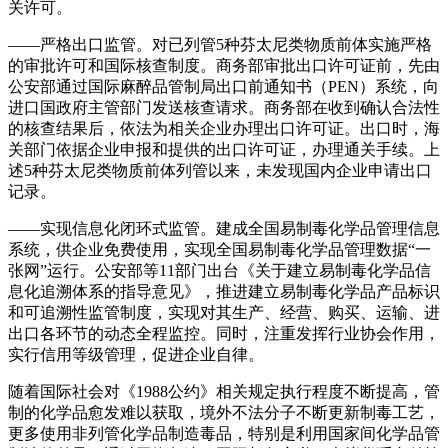
关许可。
——严格出口监管。对已列管5种芬太尼类物质前体实施严格
的审批许可和国际核查制度。商务部审批出口许可证前，先由
公安部通过国际麻醉品管制局出口前通知书（PEN）系统，向
进口国政府主管部门发送核查请求。商务部在收到确认合法性
的核查结果后，依法为相关企业办理出口许可证。出口时，海
关部门依据企业申报和提供的出口许可证，办理通关手续。上
述5种芬太尼类物质前体列管以来，未发现国内企业申请出口
记录。
——实现信息化闭环式监管。建成全国易制毒化学品管理信息
系统，供企业免费使用，实现全国易制毒化学品管理数据“一
张网”运行。公安部等11部门出台《关于建立易制毒化学品信
息化追溯体系的指导意见》，推进建立易制毒化学品产品标识
和可追溯性监管制度，实现对其生产、经营、购买、运输、进
出口各环节的动态全程监控。同时，注重发挥行业协会作用，
实行信用等级管理，促进企业自律。
随着国际社会对《1988公约》相关规定执行程度不断提高，管
制的化学品愈发难以获取，境外不法分子不断更新制毒工艺，
更多使用非列管化学品制造毒品，特别是利用国家间化学品管