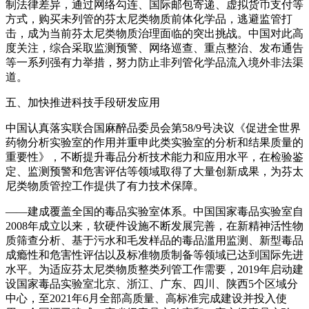
制法律差异，通过网络勾连、国际邮包寄递、虚拟货币支付等
方式，购买未列管的芬太尼类物质前体化学品，逃避监管打
击，成为当前芬太尼类物质治理面临的突出挑战。中国对此高
度关注，综合采取监测预警、网络巡查、重点整治、发布通告
等一系列强有力举措，努力防止非列管化学品流入境外非法渠
道。
五、加快推进科技手段研发应用
中国认真落实联合国麻醉品委员会第58/9号决议《促进全世界
药物分析实验室的作用并重申此类实验室的分析和结果质量的
重要性》，不断提升毒品分析技术能力和应用水平，在检验鉴
定、监测预警和危害评估等领域取得了大量创新成果，为芬太
尼类物质管控工作提供了有力技术保障。
——建成覆盖全国的毒品实验室体系。中国国家毒品实验室自
2008年成立以来，软硬件设施不断发展完善，在新精神活性物
质筛查分析、基于污水和毛发样品的毒品滥用监测、新型毒品
成瘾性和危害性评估以及标准物质制备等领域已达到国际先进
水平。为适应芬太尼类物质整类列管工作需要，2019年启动建
设国家毒品实验室北京、浙江、广东、四川、陕西5个区域分
中心，至2021年6月全部高质量、高标准完成建设并投入使