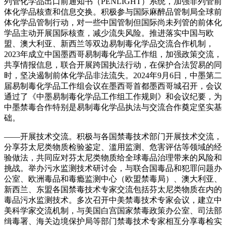
列管化学品出口前通知书（PENLIGHT）系统，加强非列管前
体化学品核查和信息交换。积极参与国际麻醉品管制局全球前
体化学品管制行动，对一些中国管制但国际尚未列管的前体化
学品主动开展国际核查，减少流失风险。推进落实中国与欧
盟、澳大利亚、新西兰等双边易制毒化学品交流合作机制，
2023年成立中国墨西哥易制毒化学品工作组，加强政策交流，
共享情报信息，联合开展跨国执法行动，在保护合法贸易的同
时，坚决遏制前体化学品非法流失。2024年9月6日，中墨第二
届易制毒化学品工作组会议在墨西哥首都墨西哥城召开，会议
通过了《中墨易制毒化学品工作组工作规则》和会议纪要，为
中墨禁毒合作特别是易制毒化学品执法与交流合作奠定坚实基
础。
——开展技术交流。积极与各国禁毒技术部门开展技术交流，
分享芬太尼类物质检验鉴定、滥用监测、危害评估等领域的经
验做法，共同应对芬太尼类物质给全球毒品治理带来的风险和
挑战。举办污水监测技术研讨会，与联合国毒品和犯罪问题办
公室、欧洲毒品和毒瘾监测中心（欧盟禁毒局）、澳大利亚、
新西兰、东盟各国禁毒技术专家交流包括芬太尼类物质在内的
毒品污水监测技术。多次召开中美禁毒技术专家会议，建立中
美科学家交流机制，与美国白宫国家禁毒政策办公室、司法部
缉毒署、海关边境保护局等部门禁毒技术专家相互分享毒检实