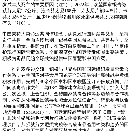
岁成年人死亡的主要原因（注5）。2022年，欧盟国家报告缴
获芬太尼2.7公斤、液态芬太尼168升、芬太尼片剂8435片、卡
芬太尼6.5公斤，至少163例药物滥用致死案例与芬太尼类物质
有关（注6）。
中国秉持人类命运共同体理念，认真履行国际禁毒义务，坚持
责任共担、全面均衡原则，倡导各国互帮互助、共建共享，反
对相互指责、推卸责任，在做好自身禁毒工作的同时，坚定维
护现行国际禁毒体系，全面深度参与国际禁毒领域重要决策，
积极为毒品问题全球共治提供中国智慧和中国方案。
——推进双多边交流。积极与世界各国和国际组织发展禁毒合
作关系，在共同应对芬太尼问题等全球毒品治理新挑战中发挥
积极作用。先后与30余个国家和国家联盟签订50份政府间、部
门间禁毒合作文件，与13个国家建立年度会晤机制，加入大湄
公河次区域、上合组织、金砖国家禁毒合作等多边禁毒合作机
制，不断深化与各国禁毒领域全方位信任合作。积极参与联合
国毒品和犯罪问题办公室“全球合成毒品监测、分析、报告和
趋势项目（SMART）”、国际麻醉品管制局“离子项目”、“禁
止非法分销和销售类阿片行动伙伴关系”等一系列全球毒品治
理项目，加强就芬太尼类物质等合成毒品滥用种类和趋势的国
际交流，致力于共同应对国际禁毒领域热点、难点问题。