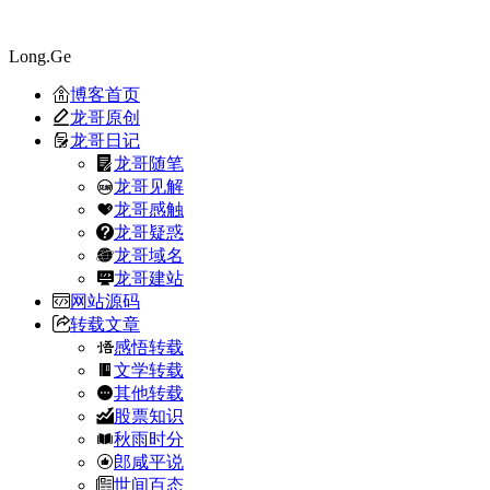
Long.Ge
博客首页
龙哥原创
龙哥日记
龙哥随笔
龙哥见解
龙哥感触
龙哥疑惑
龙哥域名
龙哥建站
网站源码
转载文章
感悟转载
文学转载
其他转载
股票知识
秋雨时分
郎咸平说
世间百态