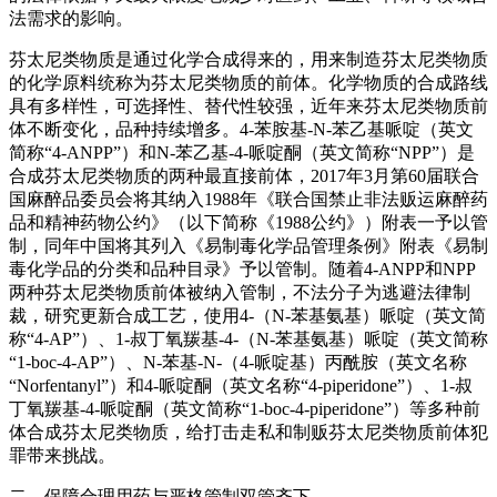
法需求的影响。
芬太尼类物质是通过化学合成得来的，用来制造芬太尼类物质
的化学原料统称为芬太尼类物质的前体。化学物质的合成路线
具有多样性，可选择性、替代性较强，近年来芬太尼类物质前
体不断变化，品种持续增多。4-苯胺基-N-苯乙基哌啶（英文
简称“4-ANPP”）和N-苯乙基-4-哌啶酮（英文简称“NPP”）是
合成芬太尼类物质的两种最直接前体，2017年3月第60届联合
国麻醉品委员会将其纳入1988年《联合国禁止非法贩运麻醉药
品和精神药物公约》（以下简称《1988公约》）附表一予以管
制，同年中国将其列入《易制毒化学品管理条例》附表《易制
毒化学品的分类和品种目录》予以管制。随着4-ANPP和NPP
两种芬太尼类物质前体被纳入管制，不法分子为逃避法律制
裁，研究更新合成工艺，使用4-（N-苯基氨基）哌啶（英文简
称“4-AP”）、1-叔丁氧羰基-4-（N-苯基氨基）哌啶（英文简称
“1-boc-4-AP”）、N-苯基-N-（4-哌啶基）丙酰胺（英文名称
“Norfentanyl”）和4-哌啶酮（英文名称“4-piperidone”）、1-叔
丁氧羰基-4-哌啶酮（英文简称“1-boc-4-piperidone”）等多种前
体合成芬太尼类物质，给打击走私和制贩芬太尼类物质前体犯
罪带来挑战。
二、保障合理用药与严格管制双管齐下