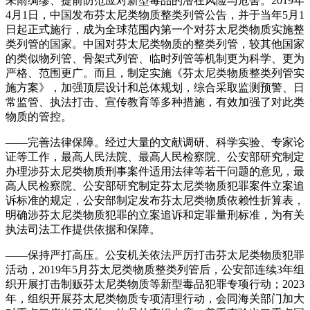
未雨绸缪、提前防范应对新型毒品的潜在风险与危害。2019年
4月1日，中国发布芬太尼类物质整类列管公告，并于当年5月1
日起正式施行，成为全球范围内第一个对芬太尼类物质实施整
类列管的国家。中国对芬太尼类物质的整类列管，较其他国家
的类似物列管、骨架式列管、临时列管等机制更为科学、更为
严格、范围更广。而且，制定实施《芬太尼类物质整类列管实
施方案》，加强顶层设计和总体规划，综合采取监测预警、日
常监管、执法打击、宣传教育等多种措施，有效加强了对此类
物质的管控。
——完善法律保障。经过大量的文献调研、科学实验、专家论
证等工作，最高人民法院、最高人民检察院、公安部研究制定
办理涉芬太尼类物质刑事案件适用法律等若干问题的意见，最
高人民检察院、公安部研究制定芬太尼类物质犯罪案件立案追
诉标准的规定，公安部制定发布芬太尼类物质依赖性折算表，
明确涉芬太尼类物质犯罪的立案追诉和定罪量刑标准，为有关
执法司法工作提供依据和保障。
——保持严打高压。公安机关依法严厉打击芬太尼类物质犯罪
活动，2019年5月芬太尼类物质整类列管后，公安部连续3年组
织开展打击制贩芬太尼类物质等新型毒品犯罪专项行动；2023
年，组织开展芬太尼类物质专项清理行动，会同海关部门加大