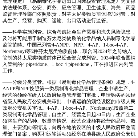
管理规定》《易制毒化学品进出口国际核查管理规定》为支撑
的法规体系。公安、商务、应急管理、卫生健康、海关、药品
监督管理等部门依照职责，对芬太尼类物质前体增加列管，对
其生产、经营、购买、运输、出口活动进行监管。
——科学实施列管。综合考虑社会生产需要和流失风险隐患，
及时将可能用于制造芬太尼类物质的化学品纳入易制毒化学品
监管范畴。中国已列管4-ANPP、NPP、4-AP、1-boc-4-AP、
Norfentanyl等5种芬太尼类物质前体，联合国2024年之前纳入
管制的芬太尼类物质前体已经全部完成列管。2024年联合国纳
入管制的4-piperidone、1-boc-4-piperidone，正在推进国内列管
工作。
——分级分类监管。根据《易制毒化学品管理条例》规定，4-
ANPP和NPP按照第一类易制毒化学品管理，企业申请生产、
经营的须经省级人民政府应急管理部门审批，申请购买的须经
省级人民政府公安机关审批，申请运输的须经设区的市级人民
政府公安机关审批。4-AP、1-boc-4-AP、Norfentanyl按照第二
类易制毒化学品管理，自生产、经营之日起30日内，生产企业
须将生产的品种、数量等情况，经营企业须将经营的品种、数
量、主要流向等情况，向所在地的设区的市级人民政府应急管
理部门备案，购买和运输活动须经所在地县级人民政府公安机