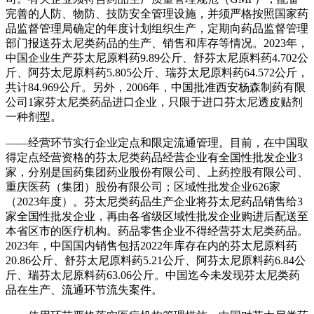
完善的人防、物防、技防安全管理设施，并须严格按照国家药
品监督管理局确定的年度计划组织生产，定期向药品监督管理
部门报送芬太尼类药品的生产、销售和库存等情况。2023年，
中国企业生产芬太尼原料药9.89公斤、舒芬太尼原料药4.702公
斤、阿芬太尼原料药5.805公斤、瑞芬太尼原料药64.572公斤，
共计84.969公斤。另外，2006年，中国批准西安杨森制药有限
公司1家芬太尼类药品进口企业，只限于进口芬太尼透皮贴剂
一种剂型。
——经营环节实行企业定点和限定流通管理。目前，在中国取
得定点经营资格的芬太尼类药品经营企业有全国性批发企业3
家，分别是国药集团药业股份有限公司、上药控股有限公司、
重庆医药（集团）股份有限公司；区域性批发企业626家
（2023年度）。芬太尼类药品生产企业将芬太尼药品销售给3
家全国性批发企业，再由各省级区域性批发企业购进后配送至
本省区市的医疗机构。药品零售企业不得经营芬太尼类药品。
2023年，中国国内销售包括2022年库存在内的芬太尼原料药
20.86公斤、舒芬太尼原料药5.21公斤、阿芬太尼原料药6.84公
斤、瑞芬太尼原料药63.06公斤。中国迄今未发现芬太尼类药
品在生产、流通环节流失案件。