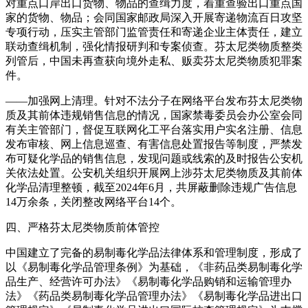
对重点口岸出口货物、物品的查缉力度，着重查验出口重点国
家的货物、物品；会同国家邮政局深入开展寄递物流百日攻坚
专项行动，压实主管部门监管责任和寄递企业主体责任，建立
联动查缉机制，强化情报研判和专案侦查。芬太尼类物质整类
列管后，中国未再查获向境外走私、贩卖芬太尼类物质犯罪案
件。
——加强网上清理。针对不法分子在网络平台发布芬太尼类物
质及其前体违规销售信息的情况，国家禁毒委员会办公室会同
有关主管部门，督促互联网化工平台落实用户实名注册、信息
发布审核、网上信息巡查、有害信息处置报告等制度，严禁发
布可疑化学品的销售信息，发现问题或线索的及时报告公安机
关依法处置。公安机关组织开展网上涉芬太尼类物质及其前体
化学品清理整顿，截至2024年6月，共屏蔽删除违规广告信息
14万余条，关闭整改网络平台14个。
四、严格芬太尼类物质前体管控
中国建立了完备的易制毒化学品法律体系和管理制度，形成了
以《易制毒化学品管理条例》为基础，《非药品类易制毒化学
品生产、经营许可办法》《易制毒化学品购销和运输管理办
法》《药品类易制毒化学品管理办法》《易制毒化学品进出口