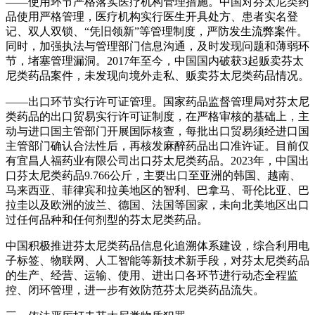
——使用环节严格落实医疗机构管理措施。中国对芬太尼类药
品使用严格管理，医疗机构实行医生开具处方、患者实名登
记、双人双锁、“凭旧领新”等管理制度，严防发生流弊案件。
同时，加强执法与管理部门信息沟通，及时发现问题和薄弱环
节，堵塞管理漏洞。2017年至今，中国国内破获3起贩卖芬太
尼类药品案件，未发现向境外走私、贩卖芬太尼类药品情况。
——出口环节实行许可证管理。国家药品监督管理局对芬太尼
类药品的出口贸易实行许可证制度，在严格审核的基础上，主
动与进口国主管部门开展国际核查，每批出口贸易须经进口国
主管部门确认合法性后，再核发麻醉药品出口准许证。目前仅
有宜昌人福药业有限公司出口芬太尼类药品。2023年，中国出
口芬太尼类药品9.766公斤，主要出口至亚洲的韩国、越南、
马来西亚、菲律宾和拉美地区的智利、巴拿马、哥伦比亚、巴
拉圭以及欧洲的波兰、德国、法国等国家，未向北美地区出口
过任何品种和任何剂型的芬太尼类药品。
中国积极推进芬太尼类药品信息化追溯体系建设，综合利用电
子标签、物联网、人工智能等新技术新手段，对芬太尼类药品
的生产、经营、运输、使用、进出口各环节进行动态全程监
控、闭环管理，进一步有效防范芬太尼类药品流失。