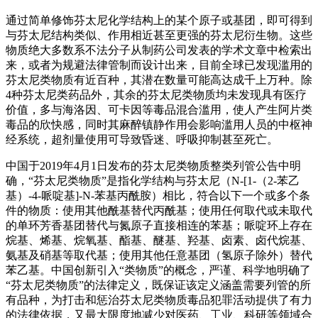
通过简单修饰芬太尼化学结构上的某个原子或基团，即可得到
与芬太尼结构类似、作用相近甚至更强的芬太尼衍生物。这些
物质绝大多数系不法分子从制药公司发表的学术文章中检索出
来，或者为规避法律管制而设计出来，目前全球已发现滥用的
芬太尼类物质有近百种，其潜在数量可能高达成千上万种。除
4种芬太尼类药品外，其余的芬太尼类物质均未发现具有医疗
价值，多与海洛因、可卡因等毒品混合滥用，使人产生阿片类
毒品的欣快感，同时其麻醉镇静作用会影响滥用人员的中枢神
经系统，超剂量使用可导致昏迷、呼吸抑制甚至死亡。
中国于2019年4月1日发布的芬太尼类物质整类列管公告中明
确，“芬太尼类物质”是指化学结构与芬太尼（N-[1-（2-苯乙
基）-4-哌啶基]-N-苯基丙酰胺）相比，符合以下一个或多个条
件的物质：使用其他酰基替代丙酰基；使用任何取代或未取代
的单环芳香基团替代与氮原子直接相连的苯基；哌啶环上存在
烷基、烯基、烷氧基、酯基、醚基、羟基、卤素、卤代烷基、
氨基及硝基等取代基；使用其他任意基团（氢原子除外）替代
苯乙基。中国创新引入“类物质”的概念，严谨、科学地明确了
“芬太尼类物质”的法律定义，既保证该定义涵盖需要列管的所
有品种，为打击和惩治芬太尼类物质毒品犯罪活动提供了有力
的法律依据，又最大限度地减少对医药、工业、科研等领域合