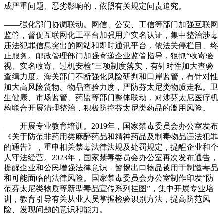
成严重问题、恶劣影响的，依照有关规定问责追究。
——强化部门协调联动。网信、公安、工信等部门加强互联网
监管，督促互联网化工平台加强用户实名认证，集中整治涉毒
违法犯罪信息突出的网站和即时通讯平台，依法关停栏目、终
止服务。邮政管理部门加强寄递企业监管指导，狠抓“收寄验
视、实名收寄、过机安检”三项制度落实，有针对性加大查验
查缉力度。海关部门不断强化风险研判和口岸监管，有针对性
加大高风险货物、物品查验力度，严防芬太尼类物质走私。卫
生健康、市场监管、药监等部门整体联动，对涉芬太尼医疗机
构联合开展清理整治，积极防控芬太尼类药品的滥用风险。
——开展专业教育培训。2019年，国家禁毒委员会办公室发布
《关于防范非药用类麻醉药品和精神药品及制毒物品违法犯罪
的通告》，重申相关禁毒法律法规及处罚规定，提醒企业和个
人守法经营。2023年，国家禁毒委员会办公室再次发布通告，
提醒企业和公民增强法律意识，警惕出口物品被用于制造毒品
和可能面临的法律风险。国家禁毒委员会办公室制作印发“防
范芬太尼类物质等新型毒品宣传系列挂图”，集中开展专业培
训，教育引导有关从业人员掌握检验识别方法，提高防范风
险、发现问题的意识和能力。