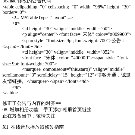
pc-mac 修改的公告代码
<table cellpadding="0" cellspacing="0" width="98%" height="30"
border="0">
<!-- MSTableType="layout" -->
<tr>
<td height="30" valign="middle" width="60">
<p align="center"><font face="宋体" color="#009900">
<span style="font-size: 9pt; font-weight: 700">公告：
</span></font></td>
<td height="30" valign="middle" width="852">
<font face="宋体" color="#0000ff"><span style="font-
size: 9pt; font-weight: 700">
<marquee onmouseout="this.start()" valign="middle"
scrollamount="3" scrolldelay="15" height="12">
博客
开通，诚邀
友情
链接
。</marquee></span></font></td>
</tr>
</table>
修正了公告与内容的对齐==
08. 增加
相册
功能，手工添加
相册
首页
链接
正在筹备当中，敬请关注。
X1. 在线音乐播放器修改指南