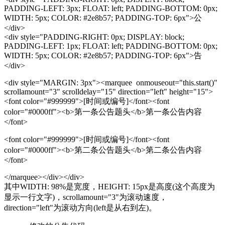
PADDING-LEFT: 3px; FLOAT: left; PADDING-BOTTOM: 0px;
WIDTH: 5px; COLOR: #2e8b57; PADDING-TOP: 6px">公
</div>
<div style="PADDING-RIGHT: 0px; DISPLAY: block;
PADDING-LEFT: 1px; FLOAT: left; PADDING-BOTTOM: 0px;
WIDTH: 5px; COLOR: #2e8b57; PADDING-TOP: 6px">告
</div>
<div style="MARGIN: 3px"><marquee onmouseout="this.start()"
scrollamount="3" scrolldelay="15" direction="left" height="15">
<font color="#999999">[时间或编号]</font><font
color="#0000ff"><b>第一条公告题头</b>第一条公告内容
</font>
<font color="#999999">[时间或编号]</font><font
color="#0000ff"><b>第二条公告题头</b>第二条公告内容
</font>
</marquee></div></div>
其中WIDTH: 98%是宽度，HEIGHT: 15px是高度(这个高度为
显示一行文字)，scrollamount="3"为滚动速度，
direction="left"为滚动方向(left是从右到左)。