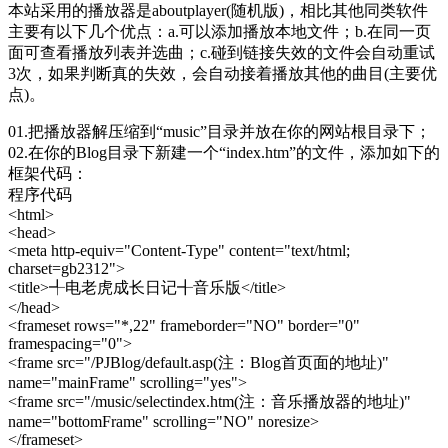
本站采用的播放器是aboutplayer(随机版)，相比其他同类软件
主要有以下几个优点：a.可以添加播放本地文件；b.在同一页
面可查看播放列表并选曲；c.碰到链接失效的文件会自动重试
3次，如果判断真的失效，会自动接着播放其他的曲目(主要优
点)。
01.把播放器解压缩到“music”目录并放在你的网站根目录下；
02.在你的Blog目录下新建一个“index.htm”的文件，添加如下的
框架代码：
程序代码
<html>
<head>
<meta http-equiv="Content-Type" content="text/html;
charset=gb2312">
<title>╃电老虎成长日记╉音乐版</title>
</head>
<frameset rows="*,22" frameborder="NO" border="0"
framespacing="0">
<frame src="/PJBlog/default.asp(注：Blog首页面的地址)"
name="mainFrame" scrolling="yes">
<frame src="/music/selectindex.htm(注：音乐播放器的地址)"
name="bottomFrame" scrolling="NO" noresize>
</frameset>