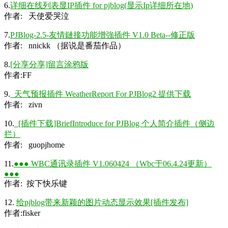
6.
详细在线列表显IP插件 for pjblog(显示Ip详细所在地)
作者: 天使爱哭泣
7.
PJBlog-2.5-友情鏈接功能增強插件 V1.0 Beta--修正版
作者: nnickk （据说是番茄作品）
8.
[分享分享]留言涂鸦版
作者:FF
9.
天气预报插件 WeatherReport For PJBlog2 提供下载
作者: zivn
10.
[插件下载]BriefIntroduce for PJBlog 个人简介插件（侧边
拦）
作者: guopjhome
11.
●●● WBC通讯录插件 V1.060424 （Wbc于06.4.24更新）
●●●
作者: 按下快乐键
12.
给pjblog带来新颖的图片动态显示效果[插件发布]
作者:fisker