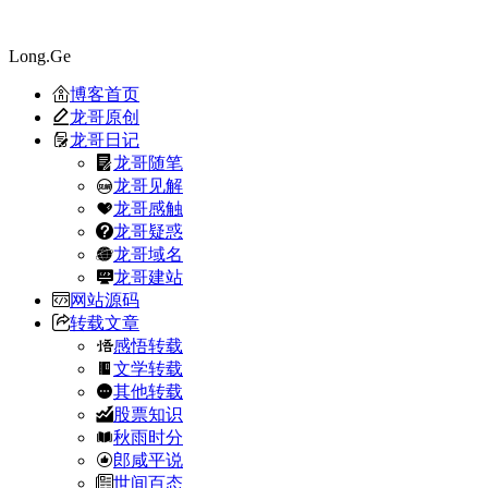
Long.Ge
博客首页
龙哥原创
龙哥日记
龙哥随笔
龙哥见解
龙哥感触
龙哥疑惑
龙哥域名
龙哥建站
网站源码
转载文章
感悟转载
文学转载
其他转载
股票知识
秋雨时分
郎咸平说
世间百态