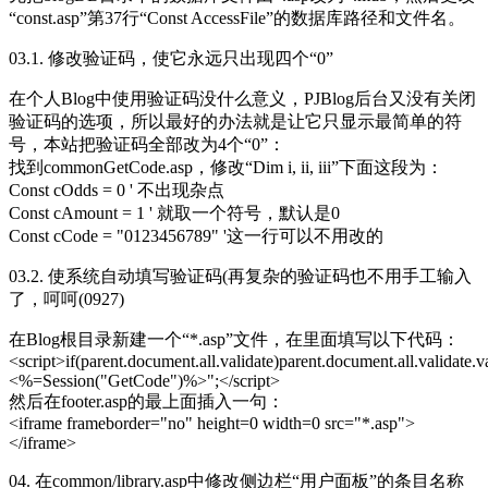
“const.asp”第37行“Const AccessFile”的数据库路径和文件名。
03.1. 修改
验证
码，使它永远只出现四个“0”
在个人Blog中使用验证码没什么意义，PJBlog
后台
又没有关闭
验证码的选项，所以最好的办法就是让它只显示最简单的符
号，本站把验证码全部改为4个“0”：
找到commonGetCode.asp，修改“Dim i, ii, iii”下面这段为：
Const cOdds = 0 ' 不出现杂点
Const cAmount = 1 ' 就取一个符号，默认是0
Const cCode = "0123456789" '这一行可以不用改的
03.2. 使系统自动填写验证码(再复杂的验证码也不用手工输入
了，呵呵(0927)
在Blog根目录新建一个“*.asp”文件，在里面填写以下代码：
<script>if(parent.document.all.validate)parent.document.all.validate.
<%=Session("GetCode")%>";</script>
然后在footer.asp的最上面插入一句：
<iframe frameborder="no" height=0 width=0 src="*.asp">
</iframe>
04. 在common/library.asp中修改侧边栏“用户面板”的条目名称