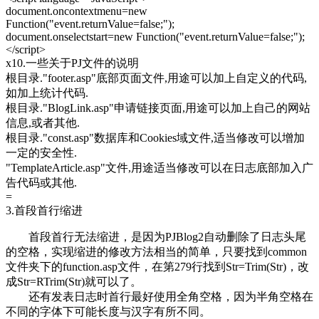
document.oncontextmenu=new
Function("event.returnValue=false;");
document.onselectstart=new Function("event.returnValue=false;");
</script>
x10.一些关于PJ文件的说明
根目录."footer.asp"底部页面文件,用途可以加上自定义的代码,
如加上统计代码.
根目录."BlogLink.asp"申请链接页面,用途可以加上自己的网站
信息,或者其他.
根目录."const.asp"数据库和Cookies域文件,适当修改可以增加
一定的安全性.
"TemplateArticle.asp"文件,用途适当修改可以在日志底部加入广
告代码或其他.
=
3.首段首行缩进
首段首行无法缩进，是因为PJBlog2自动删除了日志头尾
的空格，实现缩进的修改方法相当的简单，只要找到common
文件夹下的function.asp文件，在第279行找到Str=Trim(Str)，改
成Str=RTrim(Str)就可以了。
还有发表日志时首行最好使用全角空格，因为半角空格在
不同的字体下可能长度与汉字有所不同。