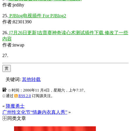
作者:jedihy
25.
PJBlog电视插件 For PJBlog2
作者:82301390
26.
[7月26日更新]吉普赛神奇读心术测试插件下载 修改了一些
内容
作者:inwap
27.
赏
关键词:
其他转载
时间：2006年11 月4日，星期六，上午7:37。
通过
RSS 2.0
订阅源关注。
«
降魔勇士
广州性文化节“情趣内衣真人秀”
»
同类文章