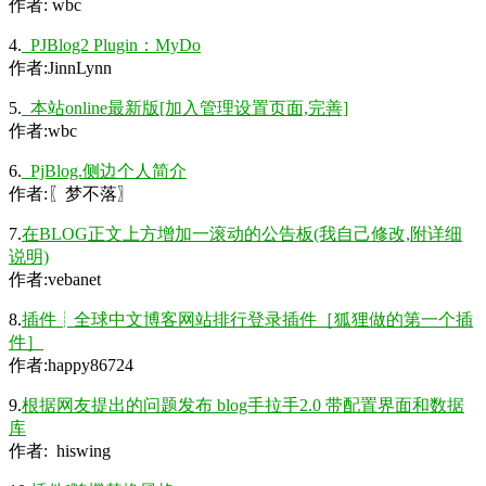
作者: wbc
4.
PJBlog2 Plugin：MyDo
作者:JinnLynn
5.
本站online最新版[加入管理设置页面,完善]
作者:wbc
6.
PjBlog.侧边个人简介
作者:〖梦不落〗
7.
在BLOG正文上方增加一滚动的公告板(我自己修改,附详细
说明)
作者:vebanet
8.
插件┊全球中文博客网站排行登录插件［狐狸做的第一个插
件］
作者:happy86724
9.
根据网友提出的问题发布 blog手拉手2.0 带配置界面和数据
库
作者: hiswing