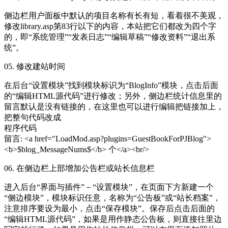
侧边栏用户面板中默认的项目名称有长有短，看着很不
美观
，
修改library.asp第83行以下的内容，本站把它们都改为四个字
的，即“系统管理”“发表
日志
”“编辑草稿”“修改资料”“退出系
统”。
05. 修改建站时间
在后台“设置
模块
”找到
模块
标识为“BlogInfo”
模块
，点击后面
的“编辑HTML源代码”进行修改；另外，侧边栏统计信息里的
留言
默认是没有
链接
的，在这里也可以进行编辑把
链接
加上，
把整句代码改成
程序
代码
留言: <a href="LoadMod.asp?plugins=GuestBookForPJBlog">
<b>$blog_MessageNums$</b> 个</a><br/>
06. 在侧边栏上部增加公告栏或站长信息栏
进入后台“界面与插件”－“设置模块”，在页面下方新建一个
“侧边模块”，模块标识任意，名称为“公告板”或“站长档案”，
注意排序要设为最小，点击“保存模块”。保存后点击后面的
“编辑HTML源代码”，如果是用作
静态
公告板，则直接往里边