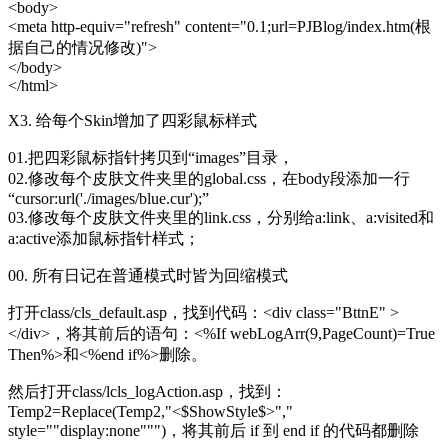
<body>
<meta http-equiv="refresh" content="0.1;url=PJBlog/index.htm(根
据自己的情况修改)">
</body>
</html>
X3. 给每个Skin增加了四彩鼠标样式
01.把四彩鼠标指针拷贝到“images”目录，
02.修改每个
皮肤
文件夹里的global.css，在body段添加一行
“cursor:url('./images/blue.cur');”
03.修改每个皮肤文件夹里的link.css，分别给a:link、a:visited和
a:active添加鼠标指针样式；
00. 所有日记在普通模式时皆为回缩模式
打开class/cls_default.asp，找到代码：<div class="BttnE" >
</div>，将其前后的语句：<%If
web
LogArr(9,PageCount)=True
Then%>和<%end if%>删除。
然后打开class/lcls_logAction.asp，找到：
Temp2=Replace(Temp2,"<$ShowStyle$>","
style=""display:none""")，将其前后 if 到 end if 的代码都删除