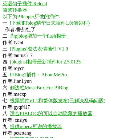
英语句子插件 Reload
简繁转换器
以下为PJbloger所做的插件:
一.
[下载]PJblog精华日志插件1.0(侧边栏)
作者:番茄红了
二.
为pjblog增加一个flash相册
作者:fycat
三.
[Plugins]魔法表情插件 V1.0
作者:taurus517
四.
[plugins]相冊最新插件for 2.5.0125
作者:roycn
五.
PJBlog2插件：AboutMePro
作者:JinnLynn
六.
侧边栏MusicBox For PJBlog
作者:macxp
七.
投票插件v1.1和繁体版发布(已解决乱码问题)
作者:gyqf417
八.
适合PJBLOG的可以自动隐藏的播放器
作者: cnsiyu
九.
提供rebeca所说的播放器
作者:petertang