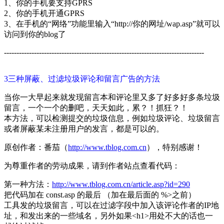
1、你的手机要支持GPRS
2、你的手机开通GPRS
3、在手机的“
网络
”功能里输入“http://你的网址/wap.asp”就可以
访问到你的blog了
--------------------------------------------------------------------------------
3三种屏蔽、过滤
垃圾
评论
和留言广告的方法
当你一大早起来就发现留言本和评论里又多了好多好多条垃圾
留言，一个一个的删吧，天天如此，累？！抓狂？！
本方法，可以检测提交的垃圾信息，例如垃圾评论、垃圾留言
或者屏蔽某未注册用户的发言，都是可以的。
原创作者：番茄（
http://www.tblog.com.cn
），特别感谢！
为尊重作者的劳动成果，请到作者
站点
查看代码：
第一种方法：
http://www.tblog.com.cn/article.asp?id=290
把代码加在 const.asp 的最后 （加在最后面的 %>之前）
工具发的垃圾留言，可以在过滤字段中加入该评论作者的IP地
址，和发出来的一些域名，另外如果<h1>用处不大的话也一