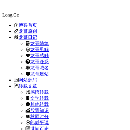
Long.Ge
博客首页
龙哥原创
龙哥日记
龙哥随笔
龙哥见解
龙哥感触
龙哥疑惑
龙哥域名
龙哥建站
网站源码
转载文章
感悟转载
文学转载
其他转载
股票知识
秋雨时分
郎咸平说
世间百态