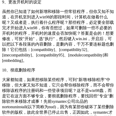
9、更改开机时的设定
虽然你已知道了如何新增和移除一些常驻程序，但你又知不知
道，在开机至到进入win98的那段时间，计算机在做着什么
呢？又或者是，执行着什么程序呢？那些程序，必定要全部载
完才开始进入win98，你有否想过，如果可删除一些不必要的
开机时的程序，开机时的速度会否加快呢？答案是会的！想要
修改，可按"开始"，选"执行"，然后键入win.ini，开启后，可
以把以下各段落的内容删除，是删内容，千万不要连标题也删
除！它们包括：[compatibility]、[compatibility32]、
[imecompatibility]、[compatibility95]、[modulecompatibility]和
[embedding]。
10、彻底删除程序
大家都知道，如果想移除某些程序，可到"新增/移除程序"中
移除，但大家又知不知道，它只会帮你移除程序，而不会帮你
移除该程序的注册码和一些登录项目呢？这不是win98蠢，而
是它在这方面不够专业，要彻底删除程序，要找回些"专业"删
除软件来移除才成事！先前symantec公司出品的
nortonuninstall(以下简称为nud)，因为有某部份破坏了某些删除
软件的版权，故此全世界已停止出售，正因如此，symantec才