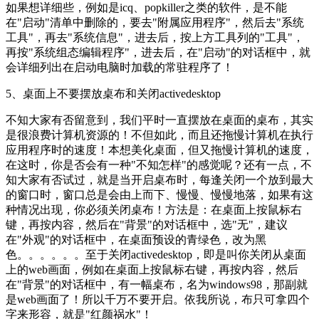
如果想详细些，例如是icq、popkiller之类的软件，是不能
在"启动"清单中删除的，要去"附属应用程序"，然后去"系统
工具"，再去"系统信息"，进去后，按上方工具列的"工具"，
再按"系统组态编辑程序"，进去后，在"启动"的对话框中，就
会详细列出在启动电脑时加载的常驻程序了！
5、桌面上不要摆放桌布和关闭activedesktop
不知大家有否留意到，我们平时一直摆放在桌面的桌布，其实
是很浪费计算机资源的！不但如此，而且还拖慢计算机在执行
应用程序时的速度！本想美化桌面，但又拖慢计算机的速度，
在这时，你是否会有一种"不知怎样"的感觉呢？还有一点，不
知大家有否试过，就是当开启桌布时，每逢关闭一个放到最大
的窗口时，窗口总是会由上而下、慢慢、慢慢地落，如果有这
种情况出现，你必须关闭桌布！方法是：在桌面上按鼠标右
键，再按内容，然后在"背景"的对话框中，选"无"，建议
在"外观"的对话框中，在桌面预设的青绿色，改为黑
色。。。。。。至于关闭activedesktop，即是叫你关闭从桌面
上的web画面，例如在桌面上按鼠标右键，再按内容，然后
在"背景"的对话框中，有一幅桌布，名为windows98，那副就
是web画面了！所以千万不要开启。依我所说，布只可拿四个
字来形容，就是"红颜祸水"！