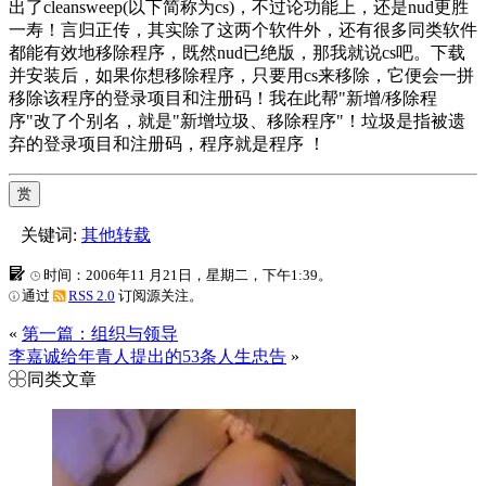
出了cleansweep(以下简称为cs)，不过论功能上，还是nud更胜
一寿！言归正传，其实除了这两个软件外，还有很多同类软件
都能有效地移除程序，既然nud已绝版，那我就说cs吧。下载
并安装后，如果你想移除程序，只要用cs来移除，它便会一拼
移除该程序的登录项目和注册码！我在此帮"新增/移除程
序"改了个别名，就是"新增垃圾、移除程序"！垃圾是指被遗
弃的登录项目和注册码，程序就是程序 ！
赏
关键词:
其他转载
时间：2006年11 月21日，星期二，下午1:39。
通过
RSS 2.0
订阅源关注。
«
第一篇：组织与领导
李嘉诚给年青人提出的53条人生忠告
»
同类文章