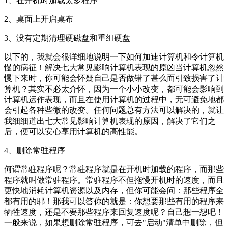
1、在开机时加载太多程序
2、桌面上开启桌布
3、没有定期清理硬磁盘和重组硬盘
以下的，我就会很详细地说明一下如何加速计算机和令计算机
慢的病征！解决七大常见影响计算机表现的原凶当计算机忽然
慢下来时，你可能会怀疑自己是否做错了甚么而引致损害了计
算机？其实不必太介怀，因为一个小小改变，都可能会影响到
计算机运作表现，而且在使用计算机的过程中，无可避免地都
会引起各种些微的改变。任何问题总有方法可以解决的，就让
我细细道出七大常见影响计算机表现的原因，解决了它们之
后，便可以安心享用计算机的高性能。
4、删除常驻程序
何谓常驻程序呢？常驻程序就是在开机时加载的程序，而那些
程序就叫做常驻程序。常驻程序不但拖慢开机时的速度，而且
更快地消耗计算机资源以及内存，但你可能会问：那些程序全
都有用的耶！那我可以答你的就是：你想要那些有用的程序来
牺牲速度，还是不要那些程序来回复速度呢？自己想一想吧！
一般来说，如果想删除常驻程序，可去"启动"清单中删除，但