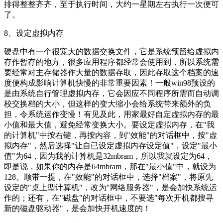
排得整整齐齐，至于执行时间，大约一星期左右执行一次便可
了。
8、设定虚拟内存
硬盘中有一个很宠大的数据交换文件，它是系统预留给虚拟内
存作暂存的地方，很多应用程序都经常会使用到，所以系统需
要经常对主存储器作大量的数据存取，因此存取这个档案的速
度便构成影响计算机快慢的非常重要因素！一般win98预设的
是由系统自行管理虚拟内存，它会因应不同程序所需而自动调
校交换档的大小，但这样的变大缩小会给系统带来额外的负
担，令系统运作变慢！有见及此，用家最好自定虚拟内存的最
小值和最大值，避免经常变换大小。要设定虚拟内存，在"我
的计算机"中按右键，再按内容，到"效能"的对话框中，按"虚
拟内存"，然后选择"让自已设定虚拟内存设定值"，设定"最小
值"为64，因为我的计算机是32mbram，所以我就设定为64，
即是说，如果你的内存是64mbram，那在"最小值"中，就设为
128。顺带一提，在"效能"的对话框中，选择"档案"，将原先
设定的"桌上型计算机"，改为"网络服务器"，是会加快系统运
作的；还有，在"磁盘"的对话框中，不要选"每次开机都搜寻
新的磁盘驱动器"，是会加快开机速度的！