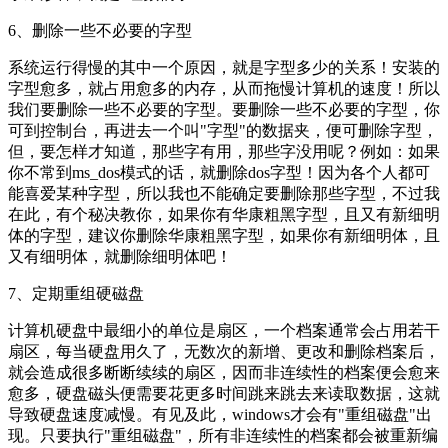
6、删除一些不必要的字型
系统运行得慢的其中一个原因，就是字型多少的关系！安装的
字型愈多，就占用愈多的内存，从而拖慢计算机的速度！所以
我们要删除一些不必要的字型。要删除一些不必要的字型，你
可到控制台，再进去一个叫"字型"的数据夹，便可删除字型，
但，要怎样才知道，那些字有用，那些字没用呢？例如：如果
你不常到ms_dos模式的话，就删除dos字型！因为各个人都可
能喜爱某种字型，所以我也不能确定要删除那些字型，不过我
在此，有个秘决教你，如果你有华康粗黑字型，且又有新细明
体的字型，建议你删除华康粗黑字型，如果你有新细明体，且
又有细明体，就删除细明体吧！
7、定期重组硬磁盘
计算机硬盘中最细小的单位是扇区，一个档案通常会占用若干
扇区，每当硬盘用久了，无数次的新增、更改和删除档案后，
就会造成很多断断续续的扇区，因而非连续性的档案便会愈来
愈多，硬盘磁头便需要花更多时间跳来跳去来读取数据，这就
导致硬盘速度减慢。有见及此，windows才会有"重组磁盘"出
现。只要执行"重组磁盘"，所有非连续性的档案都会被重新编