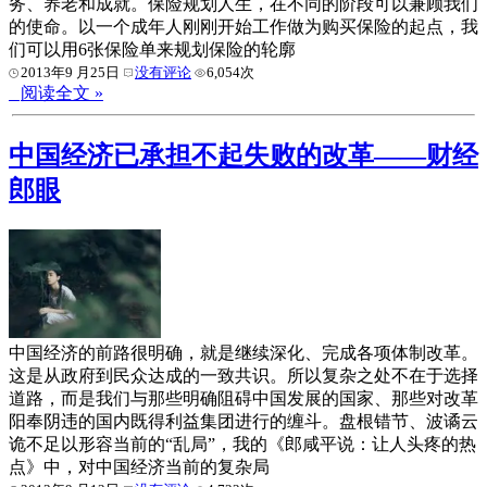
务、养老和成就。保险规划人生，在不同的阶段可以兼顾我们
的使命。以一个成年人刚刚开始工作做为购买保险的起点，我
们可以用6张保险单来规划保险的轮廓
2013年9 月25日
没有评论
6,054次
阅读全文 »
中国经济已承担不起失败的改革——财经
郎眼
中国经济的前路很明确，就是继续深化、完成各项体制改革。
这是从政府到民众达成的一致共识。所以复杂之处不在于选择
道路，而是我们与那些明确阻碍中国发展的国家、那些对改革
阳奉阴违的国内既得利益集团进行的缠斗。盘根错节、波谲云
诡不足以形容当前的“乱局”，我的《郎咸平说：让人头疼的热
点》中，对中国经济当前的复杂局