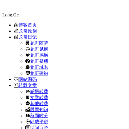
Long.Ge
博客首页
龙哥原创
龙哥日记
龙哥随笔
龙哥见解
龙哥感触
龙哥疑惑
龙哥域名
龙哥建站
网站源码
转载文章
感悟转载
文学转载
其他转载
股票知识
秋雨时分
郎咸平说
世间百态