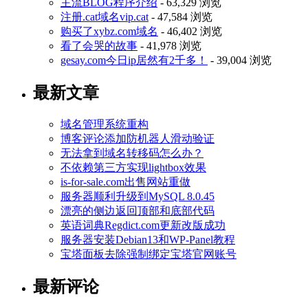
主流BLOG程序介绍
- 63,329 浏览
注册.cat域名vip.cat
- 47,584 浏览
购买了xybz.com域名
- 46,402 浏览
看了会哭的故事
- 41,978 浏览
gesay.com今日ip居然有2千多！
- 39,004 浏览
最新文章
域名管理系统重构
博客评论添加防机器人滑动验证
无法拿到域名转移码怎么办？
不依赖第三方实现lightbox效果
is-for-sale.com出售网站重做
服务器顺利升级到MySQL 8.0.45
漂亮的侧边返回顶部和底部代码
英语词典Regdict.com更新改版成功
服务器安装Debian13和WP-Panel教程
宝塔面板去除强制绑定宝塔官网账号
最新评论