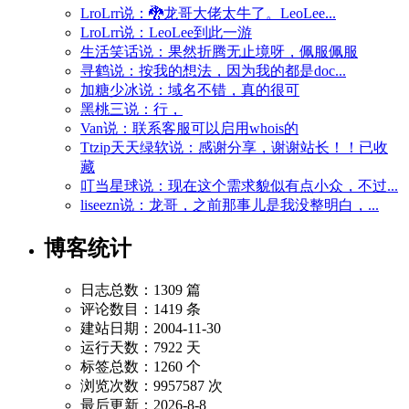
LroLrr说：🐉龙哥大佬太牛了。LeoLee...
LroLrr说：LeoLee到此一游
生活笑话说：果然折腾无止境呀，佩服佩服
寻鹤说：按我的想法，因为我的都是doc...
加糖少冰说：域名不错，真的很可
黑桃三说：行，
Van说：联系客服可以启用whois的
Ttzip天天绿软说：感谢分享，谢谢站长！！已收
藏
叮当星球说：现在这个需求貌似有点小众，不过...
liseezn说：龙哥，之前那事儿是我没整明白，...
博客统计
日志总数：1309 篇
评论数目：1419 条
建站日期：2004-11-30
运行天数：7922 天
标签总数：1260 个
浏览次数：9957587 次
最后更新：2026-8-8