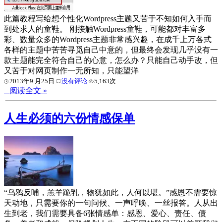
此篇教程写给想个性化Wordpress主题又苦于不知如何入手而
到处求人的童鞋。 刚接触Wordpress童鞋，可能都对丰富多
彩、数量众多的Wordpress主题非常感兴趣，在成千上万各式
各样的主题中苦苦寻觅自己中意的，但最终会发现几乎没有一
款主题能完全符合自己的心意，怎么办？只能自己动手改，但
又苦于对网页制作一无所知，只能望洋
2013年9 月25日
没有评论
5,163次
阅读全文 »
人生必须的六份情感保单
“乌鸦反哺，羔羊跪乳，物犹如此，人何以堪。”感恩不需要惊
天动地，只需要你的一句问候、一声呼唤、一丝报答。人从出
生到老，我们需要具备6张情感单：感恩、爱心、责任、债