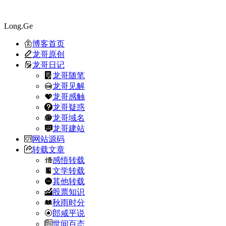
Long.Ge
博客首页
龙哥原创
龙哥日记
龙哥随笔
龙哥见解
龙哥感触
龙哥疑惑
龙哥域名
龙哥建站
网站源码
转载文章
感悟转载
文学转载
其他转载
股票知识
秋雨时分
郎咸平说
世间百态