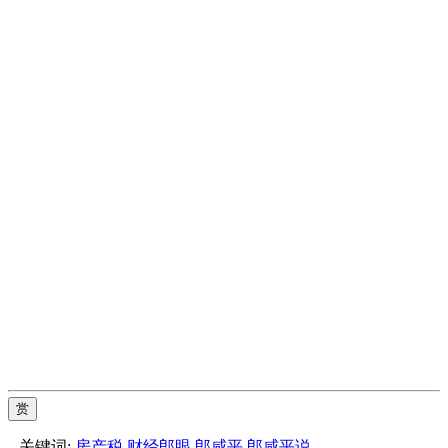
赏
关键词:
房产税
财经郎眼
郎咸平
郎咸平说