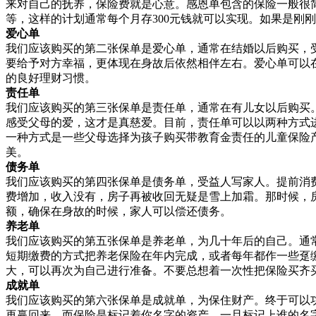
来对自己的抚养，保险费就是心意。感恩单包含的保险一般很
等，这样的计划通常每个月存300元钱就可以实现。如果是刚
爱心单
我们应该购买的第二张保单是爱心单，通常在结婚以后购买，
要给予对方幸福，更体现在身故后依然相伴左右。爱心单可以
的良好理财习惯。
责任单
我们应该购买的第三张保单是责任单，通常在有儿女以后购买
感受父母的爱，这才是真慈爱。目前，责任单可以以两种方式
一种方式是一些父母选择为孩子购买带教育金责任的儿童保险
美。
债务单
我们应该购买的第四张保单是债务单，受益人写家人。提前消费
费增加，收入没有，房子再被收回无疑是雪上加霜。那时候，
额，确保在身故的时候，家人可以偿还债务。
养老单
我们应该购买的第五张保单是养老单，为几十年后的自己。通
短期缴费的方式把养老保险在年内完成，或者每年都作一些趸
大，可以再次为自己进行准备。不要总想着一次性把保险买齐
成就单
我们应该购买的第六张保单是成就单，为保住财产。终于可以
再赢回来。而保险是标记着你名字的资产，一旦标记上谁的名