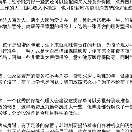
简单，经济能力好一些的还可以搭配购买人身意外保险、意外医
刚工作的人，担心收入不稳定，也可以暂时考虑用消费型的保险过渡
受益人写爱人。两个人因为爱走在一起，彼此承诺携手一生。谁
在增加意外、健康等保障型的保险上，选购一张月缴的理财型保
。孩子是甜蜜的包袱，生下来就意味着责任的开始。为孩子规划
进行准备。一种方式是为自己增加保障额度，使其完全能覆盖孩
产品，附加一些儿童重大疾病保险、意外健康医疗保险等，同时
，让家庭资产的债务栏不再为零。贷款买房，动辄20年。健康
房子没了，孩子上学也是问题，我们应该怎么办？为了不给孩子
常，一个优秀的保险代理人会建议这类保单可以分批分阶段准备
缴的储备，这样缴费压力虽然感觉大一些，但毕竟部分解决了一
买够，分阶段准备是合理且科学的做法。
功成身退，有了足够的储蓄，却时刻要提防着来自各种机会的诱
字，就无论在任何情况下都会属于他。生意可能遭失败，资产可