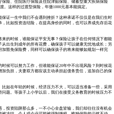
疗保险、住院医疗保险及住院津贴保险、储蓄型重大疾病保险
。这样的过渡型保险，年缴1000元基本能搞定。
能保证一生中我们不会遇到挫折？这种承诺不仅仅是在我们生时
单，比如投资连结险，在提高身价的同时，也可以养成先存后花
将来的时候，谁能保证平安无事？保险让孩子在任何情况下都能
子从出生到成年的所有花费，确保孩子可以健康无忧地成长；另
附加豁免保险费，同样可以确保孩子的将来能够如规划一样完
的时候可以努力工作，但谁能保证20年中不出现风险？到时候花
增加负担，夫妻双方都应该主动承担起债务责任，追加自己的保
。比如在年轻的时候，经济压力不大，可以适当准备一些，采用
些问题。等孩子上小学以后，我们在接受义务教育的时候压力不
惑，投资陷阱那么多，一不小心全盘皆输，我们却往往没有机会
能被冻结，个人或企业可能被强制缴税，惟独保险能岿然不动。