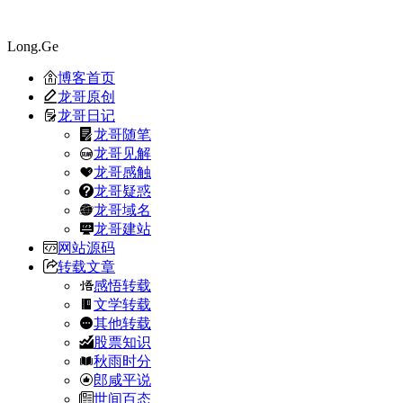
Long.Ge
博客首页
龙哥原创
龙哥日记
龙哥随笔
龙哥见解
龙哥感触
龙哥疑惑
龙哥域名
龙哥建站
网站源码
转载文章
感悟转载
文学转载
其他转载
股票知识
秋雨时分
郎咸平说
世间百态