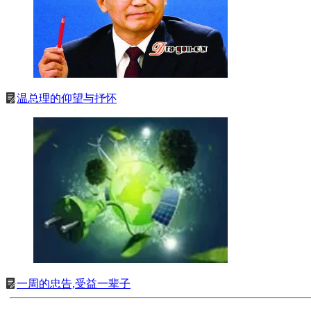
温总理的仰望与抒怀
一周的忠告,受益一辈子