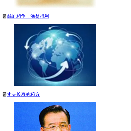
鹬蚌相争，渔翁得利
丈夫长寿的秘方