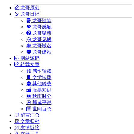
龙哥原创
龙哥日记
龙哥随笔
龙哥感触
龙哥疑惑
龙哥见解
龙哥域名
龙哥建站
网站源码
转载文章
感悟转载
文学转载
其他转载
股票知识
秋雨时分
郎咸平说
世间百态
留言汇总
文章归档
友情链接
在线工具