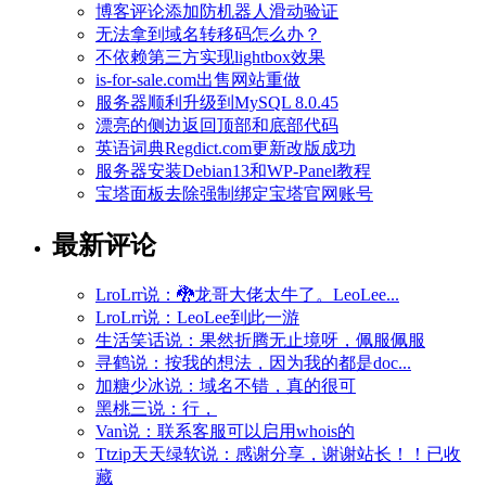
博客评论添加防机器人滑动验证
无法拿到域名转移码怎么办？
不依赖第三方实现lightbox效果
is-for-sale.com出售网站重做
服务器顺利升级到MySQL 8.0.45
漂亮的侧边返回顶部和底部代码
英语词典Regdict.com更新改版成功
服务器安装Debian13和WP-Panel教程
宝塔面板去除强制绑定宝塔官网账号
最新评论
LroLrr说：🐉龙哥大佬太牛了。LeoLee...
LroLrr说：LeoLee到此一游
生活笑话说：果然折腾无止境呀，佩服佩服
寻鹤说：按我的想法，因为我的都是doc...
加糖少冰说：域名不错，真的很可
黑桃三说：行，
Van说：联系客服可以启用whois的
Ttzip天天绿软说：感谢分享，谢谢站长！！已收
藏