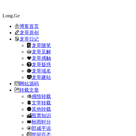
Long.Ge
博客首页
龙哥原创
龙哥日记
龙哥随笔
龙哥见解
龙哥感触
龙哥疑惑
龙哥域名
龙哥建站
网站源码
转载文章
感悟转载
文学转载
其他转载
股票知识
秋雨时分
郎咸平说
世间百态