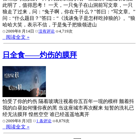
此明了，值得思考！ 一天，一只兔子在山洞前写文章，一只
狼走了过来，问：“兔子啊，你在干什么？”答曰：“写文章。”
问：“什么题目？”答曰：“《浅谈兔子是怎样吃掉狼的》。”狼
哈哈大笑，表示不信，于是兔子把狼领进山
2009年8 月14日
没有评论
4,719次
阅读全文 »
日全食——灼伤的膜拜
怕受了你的灼伤 隔着玻璃注视着你五百年一现的模样 颤着抖
我的白昼如何懂你夜的黑 当这座城市再次醒来 短暂的洗礼已
经无法膜拜 惶然空空 谁已经遥遥地离开
2009年8 月3日
1 条评论
8,879次
阅读全文 »