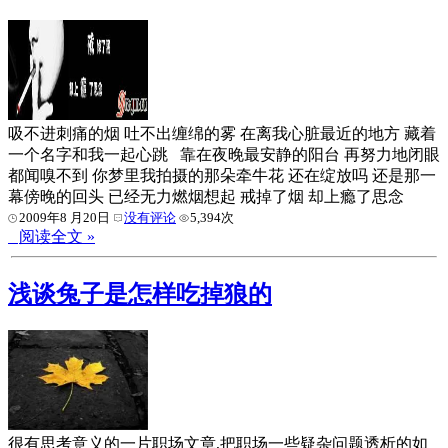
吸不进刺痛的烟 吐不出缠绵的雾 在离我心脏最近的地方 藏着
一个名字和我一起心跳 靠在夜晚最安静的阳台 再努力地闭眼
都闻嗅不到 你梦里我拍摄的那朵牵牛花 还在绽放吗 还是那一
幕傍晚的回头 已经无力燃烟想起 戒掉了烟 却上瘾了思念
2009年8 月20日
没有评论
5,394次
阅读全文 »
浅谈兔子是怎样吃掉狼的
很有思考意义的一片职场文章,把职场一些疑杂问题透析的如