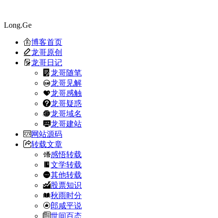
Long.Ge
博客首页
龙哥原创
龙哥日记
龙哥随笔
龙哥见解
龙哥感触
龙哥疑惑
龙哥域名
龙哥建站
网站源码
转载文章
感悟转载
文学转载
其他转载
股票知识
秋雨时分
郎咸平说
世间百态