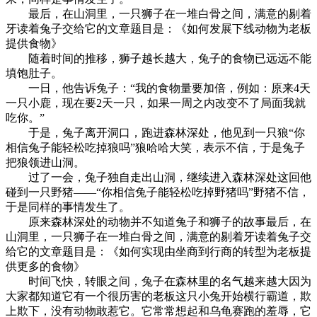
最后，在山洞里，一只狮子在一堆白骨之间，满意的剔着
牙读着兔子交给它的文章题目是：《如何发展下线动物为老板
提供食物》
随着时间的推移，狮子越长越大，兔子的食物已远远不能
填饱肚子。
一日，他告诉兔子：“我的食物量要加倍，例如：原来4天
一只小鹿，现在要2天一只，如果一周之内改变不了局面我就
吃你。”
于是，兔子离开洞口，跑进森林深处，他见到一只狼“你
相信兔子能轻松吃掉狼吗”狼哈哈大笑，表示不信，于是兔子
把狼领进山洞。
过了一会，兔子独自走出山洞，继续进入森林深处这回他
碰到一只野猪——“你相信兔子能轻松吃掉野猪吗”野猪不信，
于是同样的事情发生了。
原来森林深处的动物并不知道兔子和狮子的故事最后，在
山洞里，一只狮子在一堆白骨之间，满意的剔着牙读着兔子交
给它的文章题目是：《如何实现由坐商到行商的转型为老板提
供更多的食物》
时间飞快，转眼之间，兔子在森林里的名气越来越大因为
大家都知道它有一个很历害的老板这只小兔开始横行霸道，欺
上欺下，没有动物敢惹它。它常常想起和乌龟赛跑的羞辱，它