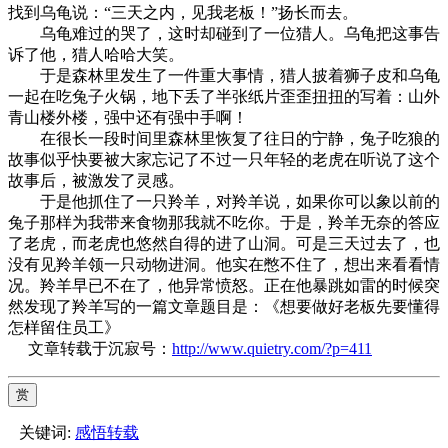
找到乌龟说：“三天之内，见我老板！”扬长而去。
乌龟难过的哭了，这时却碰到了一位猎人。乌龟把这事告
诉了他，猎人哈哈大笑。
于是森林里发生了一件重大事情，猎人披着狮子皮和乌龟
一起在吃兔子火锅，地下丢了半张纸片歪歪扭扭的写着：山外
青山楼外楼，强中还有强中手啊！
在很长一段时间里森林里恢复了往日的宁静，兔子吃狼的
故事似乎快要被大家忘记了不过一只年轻的老虎在听说了这个
故事后，被激发了灵感。
于是他抓住了一只羚羊，对羚羊说，如果你可以象以前的
兔子那样为我带来食物那我就不吃你。于是，羚羊无奈的答应
了老虎，而老虎也悠然自得的进了山洞。可是三天过去了，也
没有见羚羊领一只动物进洞。他实在憋不住了，想出来看看情
况。羚羊早已不在了，他异常愤怒。正在他暴跳如雷的时候突
然发现了羚羊写的一篇文章题目是：《想要做好老板先要懂得
怎样留住员工》
文章转载于沉寂号：
http://www.quietry.com/?p=411
赏
关键词:
感悟转载