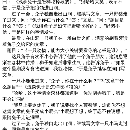
曰：“《浅谈兔子是怎样吃掉狼的》。”狼哈哈大笑，表示不
信，于是兔子把狼领进山洞。
过了一会，兔子独自走出山洞，继续写文章。一只野猪走
了过来，问：“兔子你在写什么？”答：“文章。”问：“题目是
什么？”答：“《浅谈兔子是如何把野猪吃掉的》。”野猪不
信，于是同样的事情发生。
最后，在山洞一只狮子在一堆白骨之间，满意的剔着牙读
着兔子交给它的文章，
题目：“《一只动物，能力大小关键要看你的老板是谁》。”
这只兔子有次不小心告诉了他的一个兔子朋友，这消息逐
渐在森林中传播；狮子知道后非常生气，他告诉兔子：“如果
这个星期没有食物进洞，我就吃你。”于是兔子继续在洞口写
文章。
一只小鹿走过来，“兔子，你在干什么啊？”“写文章”“什
么题目”““《浅谈兔子是怎样吃掉狼的》”
“哈哈，这个事情全森林都知道啊，你别胡弄我了，我是
不会进洞的”
“我马上要退休了，狮子说要找个人顶替我，难道你不想
这篇文章的兔子变成小鹿么”小鹿想了想，终于忍不住诱惑，
跟随兔子走进洞里。
过了一会，兔子独自走出山洞，继续写文章一只小马走过
来，同样是事情发生了。