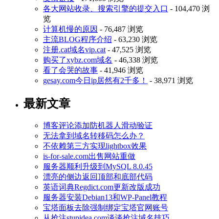
各大网站收录、搜索引擎的提交入口
- 104,470 浏
览
计算机慢的原因
- 76,487 浏览
主流BLOG程序介绍
- 63,230 浏览
注册.cat域名vip.cat
- 47,525 浏览
购买了xybz.com域名
- 46,338 浏览
看了会哭的故事
- 41,946 浏览
gesay.com今日ip居然有2千多！
- 38,971 浏览
最新文章
博客评论添加防机器人滑动验证
无法拿到域名转移码怎么办？
不依赖第三方实现lightbox效果
is-for-sale.com出售网站重做
服务器顺利升级到MySQL 8.0.45
漂亮的侧边返回顶部和底部代码
英语词典Regdict.com更新改版成功
服务器安装Debian13和WP-Panel教程
宝塔面板去除强制绑定宝塔官网账号
从抢注stupidea.com谈谈抢注域名技巧