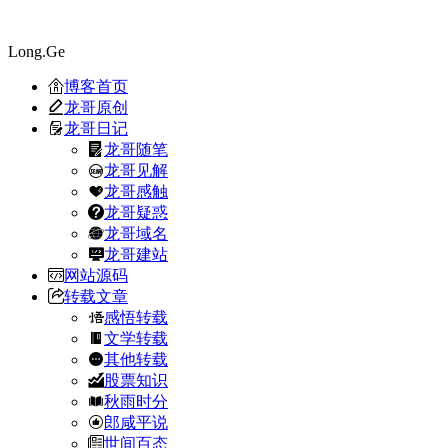
Long.Ge
博客首页
龙哥原创
龙哥日记
龙哥随笔
龙哥见解
龙哥感触
龙哥疑惑
龙哥域名
龙哥建站
网站源码
转载文章
感悟转载
文学转载
其他转载
股票知识
秋雨时分
郎咸平说
世间百态