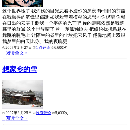
这个世界哑了 我灼伤的目光总看不透你的黑夜 静悄悄的煎熬
在我颤抖的笔锋里蹒跚 如我般带着模糊的思想向你观望 你就
在日出的云雾里刺我一个疼痛的光芒吧 你的晨曦依然是我落
暮里的群岚 这个世界喧了 枕一梦孤独睡去 把纷纷扰扰吊悬在
舞跳的睫毛上 让陌生的昼里的尘埃把它风干 倦倦地闭上双眼
我梦里的白天比你、我的夜晚更
2007年2 月27日
1 条评论
6,600次
阅读全文 »
想家乡的雪
2007年2 月25日
没有评论
5,033次
阅读全文 »