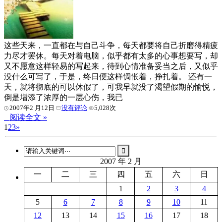
这些天来，一直都在与自己斗争，每天都要将自己折磨得精疲
力尽才罢休。每天对着电脑，似乎都有太多的心事想要写，却
又不愿意这样轻易的写起来，待到心情准备妥当之后，又似乎
没什么可写了，于是，终日便这样惆怅着，挣扎着。 还有一
天，就将彻底的可以休假了，可我早就没了渴望假期的愉悦，
倒是增添了浓厚的一层心伤，我已
2007年2 月12日
没有评论
5,028次
阅读全文 »
1
2
3
»
2007 年 2 月
一
二
三
四
五
六
日
1
2
3
4
5
6
7
8
9
10
11
12
13
14
15
16
17
18