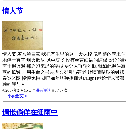
情人节
情人节 若蚕丝自茧 我把有生里的这一天抹掉 像坠落的苹果乍
地停于真空 烟火散尽 风尘灰飞 没有丝言细语的缠绵 饮泣的歌
声千遍万遍 那迢迢来迟的字眼 更让人辗转难眠 就如此握住寂
寞的孤独？ 用生命之书去增长岁月与苍老 让嘀嘀哒哒的钟摆
吞噬光阴 惶惶惚惚 却已如年地弹指而过[/align] 献给情人节孤
独的我与人
2007年2 月15日
没有评论
3,437次
阅读全文 »
惆怅倘佯在细雨中