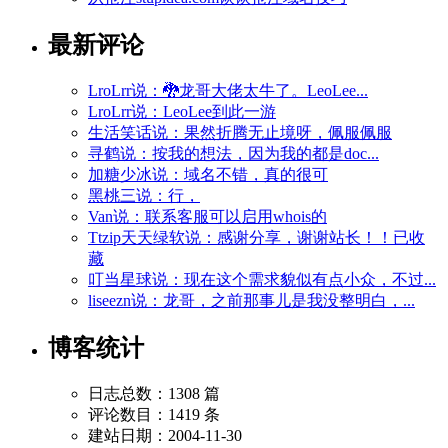
最新评论
LroLrr说：🐉龙哥大佬太牛了。LeoLee...
LroLrr说：LeoLee到此一游
生活笑话说：果然折腾无止境呀，佩服佩服
寻鹤说：按我的想法，因为我的都是doc...
加糖少冰说：域名不错，真的很可
黑桃三说：行，
Van说：联系客服可以启用whois的
Ttzip天天绿软说：感谢分享，谢谢站长！！已收
藏
叮当星球说：现在这个需求貌似有点小众，不过...
liseezn说：龙哥，之前那事儿是我没整明白，...
博客统计
日志总数：1308 篇
评论数目：1419 条
建站日期：2004-11-30