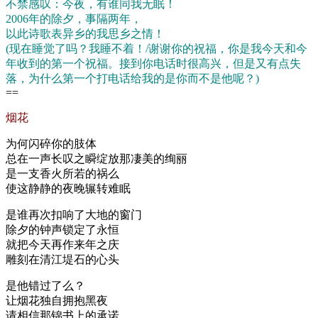
不禁感叹：今夜，有谁同我无眠！
2006年的除夕，事隔两年，
以此诗歌表异乡的我思乡之情！
(现在睡觉了吗？我睡不着！/谢谢你的祝福，你是我今天和今
年收到的第一个祝福。接到你电话时很高兴，但是又有点失
落，为什么第一个打电话给我的是你而不是他呢？)
==
烟花
为何闪碎你的肢体
总在一声长叹之瞬绽放那凄美的绚丽
是一支香火所若的祸么
使这静静的夜晚辗转难眠
是谁再次扣响了大地的窗门
除夕的钟声锁定了永恒
就把今天再作来年之庆
雕刻在清江堤石的心头
是他错过了么？
让烟花独自拥抱黑夜
请相信那锦书上的承诺