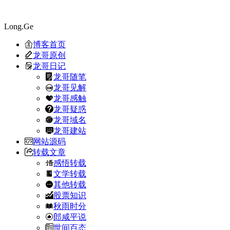
Long.Ge
博客首页
龙哥原创
龙哥日记
龙哥随笔
龙哥见解
龙哥感触
龙哥疑惑
龙哥域名
龙哥建站
网站源码
转载文章
感悟转载
文学转载
其他转载
股票知识
秋雨时分
郎咸平说
世间百态