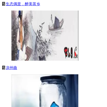
生态偶里，醉美茶乡
凉州曲