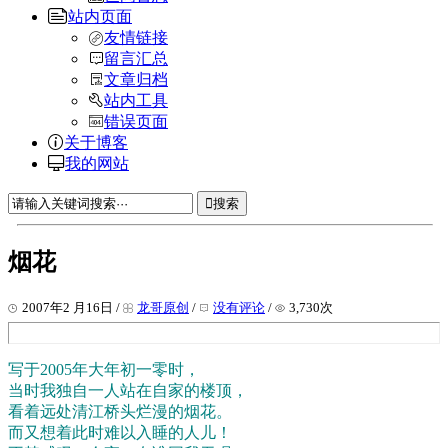
站内页面
友情链接
留言汇总
文章归档
站内工具
错误页面
关于博客
我的网站
搜索
烟花
2007年2 月16日 /
龙哥原创
/
没有评论
/
3,730次
写于2005年大年初一零时，
当时我独自一人站在自家的楼顶，
看着远处清江桥头烂漫的烟花。
而又想着此时难以入睡的人儿！