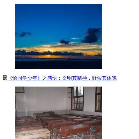
《恰同学少年》之感悟：文明其精神，野蛮其体魄