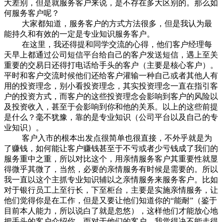
大差别，但是就服务客户来说，是不存在多大区别的。那么如
何服务客户呢？
大家都知道，服务客户的方式方法很多，但是我认为最
能持久和有效的一定是专业知识服务客户。
在这里，我还得提和同学交流的心得，他们客户经理每
天早上都通过公司短信平台给自己的客户发送短信，遇上至关
重要的交易日还得打电话给手头的客户（主要是核心客户）。
平时和客户交流时候他们还给客户灌输一种自己或者其他人有
用的投资理念，别小看投资理念，其实投资理念一直在指引客
户的投资方式，而客户的这些投资理念会影响到客户的风险以
及投资收入，甚至于会影响到你和他的关系。以上的这些前提
是什么？毫不犹豫，靠的是专业知识（公司平台以及自己的专
业知识）。
客户入市的根本出发点很简单也很直接，不外乎就是为
了赚钱，如何能让客户赚钱甚至于不亏或者少亏钱成了我们的
服务重中之重，所以对比这个，用亲情服务客户其重要性就显
得微乎其微了，当然，必要的亲情服务有时候是需要的。所以
我一直以这个主抓专业知识辅以之亲情服务来服务客户。比如
对于银行员工上至行长，下至柜台，主要是实施亲情服务，让
他们觉得你是在工作，但是又要让他们知道你的“能耐”（鉴于
目前本人能力，所以说白了就是忽悠），这样他们才能放心地
把手头的客户介绍你，而对于他们的客户，我觉得决不能走得