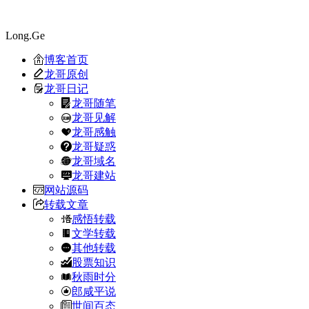
Long.Ge
博客首页
龙哥原创
龙哥日记
龙哥随笔
龙哥见解
龙哥感触
龙哥疑惑
龙哥域名
龙哥建站
网站源码
转载文章
感悟转载
文学转载
其他转载
股票知识
秋雨时分
郎咸平说
世间百态