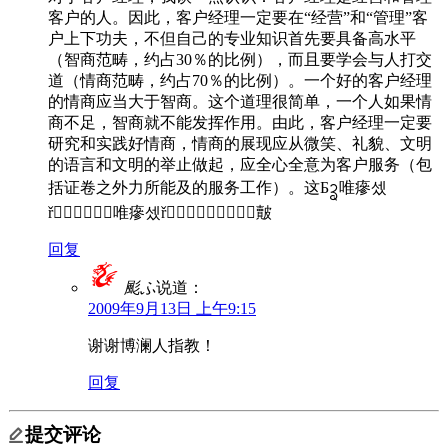
客户的人。因此，客户经理一定要在“经营”和“管理”客
户上下功夫，不但自己的专业知识首先要具备高水平
（智商范畴，约占30％的比例），而且要学会与人打交
道（情商范畴，约占70％的比例）。一个好的客户经理
的情商应当大于智商。这个道理很简单，一个人如果情
商不足，智商就不能发挥作用。由此，客户经理一定要
研究和实践好情商，情商的展现应从微笑、礼貌、文明
的语言和文明的举止做起，应全心全意为客户服务（包
括证卷之外力所能及的服务工作）。这Ƃᩄ唯瘮셌
ř唯瘮셌ř皾
回复
颩ふ
说道：
2009年9月13日 上午9:15
谢谢博澜人指教！
回复
提交评论