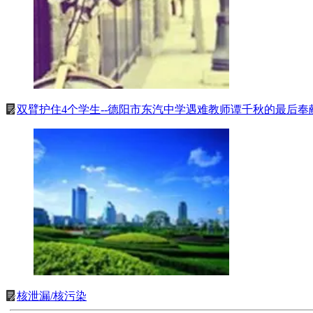
双臂护住4个学生--德阳市东汽中学遇难教师谭千秋的最后奉
核泄漏/核污染