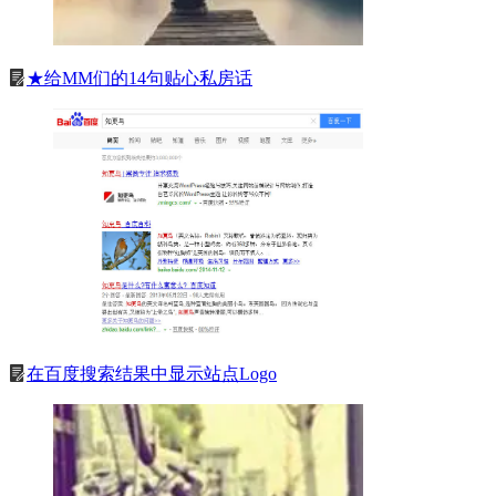
★给MM们的14句贴心私房话
在百度搜索结果中显示站点Logo