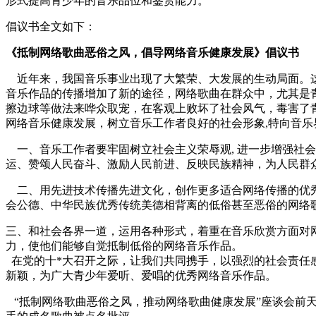
形式提高青少年的音乐品位和鉴赏能力。
倡议书全文如下：
《抵制网络歌曲恶俗之风，倡导网络音乐健康发展》倡议书
近年来，我国音乐事业出现了大繁荣、大发展的生动局面。这
音乐作品的传播增加了新的途径，网络歌曲在群众中，尤其是
擦边球等做法来哗众取宠，在客观上败坏了社会风气，毒害了
网络音乐健康发展，树立音乐工作者良好的社会形象,特向音乐
一、音乐工作者要牢固树立社会主义荣辱观, 进一步增强社
运、赞颂人民奋斗、激励人民前进、反映民族精神，为人民群
二、用先进技术传播先进文化，创作更多适合网络传播的优秀
会公德、中华民族优秀传统美德相背离的低俗甚至恶俗的网络
三、和社会各界一道，运用各种形式，着重在音乐欣赏方面对
力，使他们能够自觉抵制低俗的网络音乐作品。
在党的十*大召开之际，让我们共同携手，以强烈的社会责任
新颖，为广大青少年爱听、爱唱的优秀网络音乐作品。
“抵制网络歌曲恶俗之风，推动网络歌曲健康发展”座谈会前天