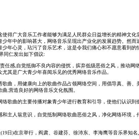
使得广大音乐工作者能够为满足人民群众日益增长的精神文化需
青少年中的影响甚大，网络音乐呈现出产业化的发展趋势。然而近
青少年心灵，玷污了音乐艺术，这是令我们痛心和不愿意看到的情
界同仁发出如下倡议:
会责任感,自觉抵御不良内容的侵扰，摈弃低级恶俗之风，推动网
众尤其是广大青少年喜闻乐见的优秀网络音乐作品。
歌曲，用健康向上的歌曲作品占领网络空间，用倡导真、善、
歌曲,营造良好的网络音乐文化氛围。
网络歌曲的主要传播对象青少年进行教育和引导，使他们认识到
感和主人翁意识，自觉抵制网络歌曲恶俗之风，净化网络环境，
(19日)在京举行，阎肃、谷建芬、徐沛东、李海鹰等音乐界知