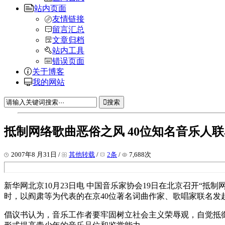
站内页面
友情链接
留言汇总
文章归档
站内工具
错误页面
关于博客
我的网站
搜索
抵制网络歌曲恶俗之风 40位知名音乐人
2007年8 月31日 /
其他转载
/
2条
/
7,688次
新华网北京10月23日电 中国音乐家协会19日在北京召开“
时，以阎肃等为代表的在京40位著名词曲作家、歌唱家联名发
倡议书认为，音乐工作者要牢固树立社会主义荣辱观，自觉抵