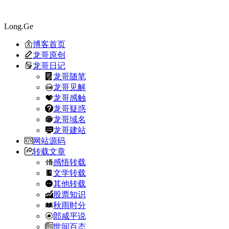
Long.Ge
博客首页
龙哥原创
龙哥日记
龙哥随笔
龙哥见解
龙哥感触
龙哥疑惑
龙哥域名
龙哥建站
网站源码
转载文章
感悟转载
文学转载
其他转载
股票知识
秋雨时分
郎咸平说
世间百态