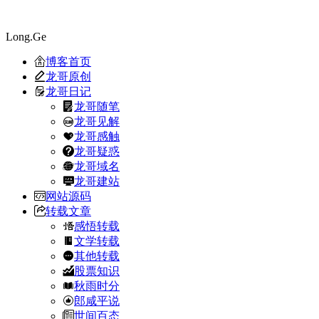
Long.Ge
博客首页
龙哥原创
龙哥日记
龙哥随笔
龙哥见解
龙哥感触
龙哥疑惑
龙哥域名
龙哥建站
网站源码
转载文章
感悟转载
文学转载
其他转载
股票知识
秋雨时分
郎咸平说
世间百态