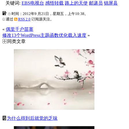
关键词:
EBS电视台
感悟转载
路上的天使
邮递员
锦屏县
时间：2012年9 月21日，星期五，上午10:38。
通过
RSS 2.0
订阅源关注。
«
偶里千户苗寨
修改13个WordPress主题函数优化载入速度
»
同类文章
为什么得到后就觉的乏味