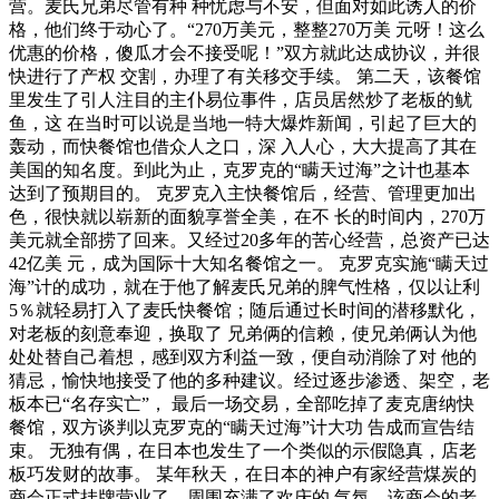
营。麦氏兄弟尽管有种 种忧虑与不安，但面对如此诱人的价
格，他们终于动心了。“270万美元，整整270万美 元呀！这么
优惠的价格，傻瓜才会不接受呢！”双方就此达成协议，并很
快进行了产权 交割，办理了有关移交手续。 第二天，该餐馆
里发生了引人注目的主仆易位事件，店员居然炒了老板的鱿
鱼，这 在当时可以说是当地一特大爆炸新闻，引起了巨大的
轰动，而快餐馆也借众人之口，深 入人心，大大提高了其在
美国的知名度。到此为止，克罗克的“瞒天过海”之计也基本
达到了预期目的。 克罗克入主快餐馆后，经营、管理更加出
色，很快就以崭新的面貌享誉全美，在不 长的时间内，270万
美元就全部捞了回来。又经过20多年的苦心经营，总资产已达
42亿美 元，成为国际十大知名餐馆之一。 克罗克实施“瞒天过
海”计的成功，就在于他了解麦氏兄弟的脾气性格，仅以让利
5％就轻易打入了麦氏快餐馆；随后通过长时间的潜移默化，
对老板的刻意奉迎，换取了 兄弟俩的信赖，使兄弟俩认为他
处处替自己着想，感到双方利益一致，便自动消除了对 他的
猜忌，愉快地接受了他的多种建议。经过逐步渗透、架空，老
板本已“名存实亡”， 最后一场交易，全部吃掉了麦克唐纳快
餐馆，双方谈判以克罗克的“瞒天过海”计大功 告成而宣告结
束。 无独有偶，在日本也发生了一个类似的示假隐真，店老
板巧发财的故事。 某年秋天，在日本的神户有家经营煤炭的
商会正式挂牌营业了，周围充满了欢庆的 气氛。该商会的老