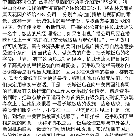
中国园林特色的“艺亭苑”茶园的六角亭介绍给CBS公司、将
中西合壁的顶楼酒吧“凌霄阁”介绍给NBC公司、将古朴典雅的
露天花园介绍给ABC公司， 分别当成他们播放电视新闻的背
景。这样一来，长城饭店的精华部份，尽收西方各国公 众的
眼底。为了使收看、收听电视、广播的公众能记住长城饭店这
一名字，饭店的总经 理提出，如果各电视广播公司只要在播
映时说上一句“我是在北京长城饭店向观众讲话”， 一切费用
都可以优惠。富有经济头脑的美国各电视广播公司自然愿意接
受这个条件，暂 当代言人、做免费的广告，把长城饭店的名
字传向世界。 有了这两步成功的经验，长城饭店又把目标对
准了高规格的里根总统的答谢宴会， 要争取到这样高规格的
答谢宴会是有相当大难度的，因为以往像这样的宴会，都要在
人 民大会堂或美国大使馆举行，移到其他地方尚无先例。他
们决定用事实来说话。于是， 长城饭店在向中美两国礼宾司
的首脑及有关执行部门的工作人员详细介绍情况、赠送资 料
的同时，把重点放在了邀请各方首脑及各级负责人到饭店参观
考察上，让他们亲眼看 一看长城饭店的设施、店容店貌、酒
菜质量和服务水平，不仅在中国，即使是在世界上 也是一流
的。到场的中美官员被事实说服了，当即拍板，还争取到了里
根总统的同意。 获得承办权之后，饭店经理立即与中外各大
新闻机构联系，邀请他们到饭店租用场 地，实况转播美国总
统的答谢宴会，收费可以优惠，但条件当然是：在转播时要提