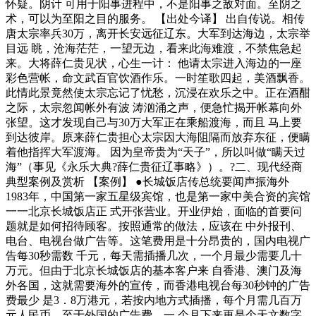
怀疑。阴计 可用于阳事进程中，不是阳事之敌对面。至阴之
术，可以为至阳之目的服务。 【出处今译】 出自传说。相传
唐太宗率兵30万，离开长安远征辽东。大军到达海边，太宗举
目远 眺，沧海茫茫，一望无边，看来此海难渡，不禁焦急起
来。大将薛仁贵见状，心生一计： 他请太宗进入海边的一座
彩色营帐，命文武百官饮酒作乐。一时笙歌四起，美酒飘香。
此情此景竟然使太宗忘记了忧愁，沉浸在欢乐之中。正在酒酣
之际，太宗忽闻帐外有波 涛汹涌之声，便急忙揭开帐幕向外
张望。这才发现自己与30万大军正在乘船渡海，而且 马上要
到达彼岸。原来薛仁贵担心太宗因大海阻隔而放弃东征，便瞒
着他指挥大军渡海。 因为皇帝贵为“天子”，所以叫做“瞒天过
海”（事见《永乐大典?薛仁贵征辽事略》）。?二、现代经商
典型案例及赏析 【案例】 ●长城饭店传总统要闻声振海外
1983年，中国第一家五星级宾馆，也是第一家中美合资的宾馆
一一北京长城饭店正 式开张营业。开业伊始，面临的首要问
题就是如何招待顾客。按照通常的做法，应该在 中外报刊、
电台、电视台做广告等。这笔费用是十分昂贵的，国内电视广
告每30秒需数 千元，每天需插播几次，一个月最少需要几十
万元。但由于北京长城饭店的基本客户来 自香港、澳门及海
外各国，这就需要海外的宣传，而香港电视台每30秒钟的广告
费最少 是3．8万港元，若按内地方式插播，每个月需几百万
元人民币。至于外国的广告费，一 个月下来更是个天文数字