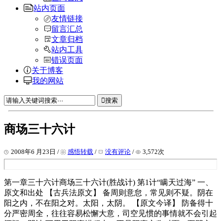
站内页面
友情链接
留言汇总
文章归档
站内工具
错误页面
关于博客
我的网站
搜索
商场三十六计
2008年6 月23日 /
感悟转载
/
没有评论
/
3,572次
第一章三十六计商场三十六计(胜战计) 第1计“瞒天过海” 一、
原文和出处 【古兵法原文】 备周则意怠，常见则不疑。阴在
阳之内，不在阳之对。太阳，太阴。 【原文今译】 防备得十
分严密周全，往往容易松懈大意，司空见惯的事情就不会引起