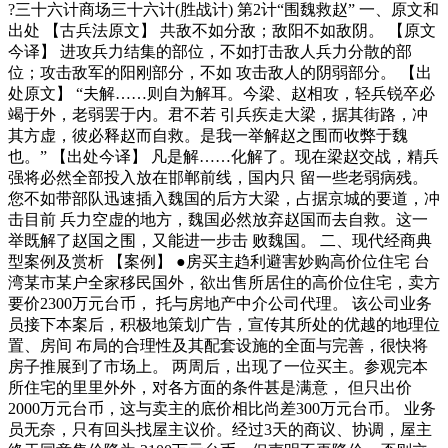
?三十六计商场三十六计(胜战计) 第2计“围魏救赵” 一、原文和
出处 【古兵法原文】 共敌不如分敌；敌阳不如敌阴。 【原文
今译】 进攻兵力结集的部位，不如打击敌人兵力分散的部
位；攻击敌军的阳刚部分，不如 攻击敌人的阴弱部分。 【出
处原文】 “夫解……则自为解耳。今梁、赵相攻，轻兵锐卒必
竭于外，老弱罢于内。君不若 引兵疾走大梁，据其街路，冲
其方虚，彼必释赵而自救。是我一举解赵之围而收弊于魏
也。” 【出处今译】 凡是解……化解了。现在梁赵交战，精兵
强将必然全部投入放在邯郸前线，国内只 留一些老弱病残。
您不如带部队迅速插入魏国的后方大梁，占据京城的要道，冲
击目前 兵力空虚的地方，魏国必然放弃赵国而去自救。这一
举既解了赵国之围，又能进一步击 败魏国。 二、现代经商典
型案例及赏析 【案例】 ●房买主趋利避害妙购高价位住宅 台
湾某市某户全家移民国外，欲出售所居住的高价位住宅，卖方
要价2300万元台币， 托与房地产中介公司代理。 该公司业务
员接下本案后，积极地策划广告，宣传其所处的优越的地理位
置、房间 布局的合理性及其配套设施的全面与完善，很快将
房子推展到了市场上。 两周后，出现了一位买主。参观完本
所住宅的里里外外，对各方面的条件甚是满意， 但只出价
2000万元台币，这与卖主的底价相比尚差300万元台币。 业务
员无奈，只有回头找屋主议价。经过3天的商议、协调，屋主