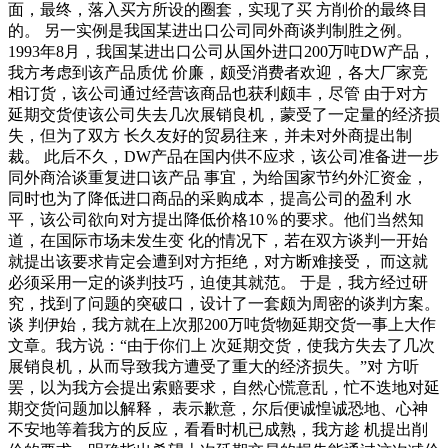
面，最终，落入买方所设的圈套，实现了买 方削价的最终目
的。 另一实例是我国某进出口公司同外商谈判制胜之例。
1993年8月，我国某进出口公司从国外进口200万吨DW产品，
我方考虑到该产品质优 价廉，颇受消费者欢迎，各大厂家竞
相订货，该公司通过经营该商品也获利颇丰，尽管 由于对方
延期交货使该公司失去几次展销良机，蒙受了一定量的经济损
失，但为了双方 长久友好的贸易往来，并未对外商提出制
裁。 此后不久，DW产品在国内供不应求，该公司准备进一步
同外商洽谈重复进口该产品 事宜，为给国家节约外汇资金，
同时也为了降低进口商品的采购成本，提高公司的盈利 水
平，该公司欲向对方提出降低价格10％的要求。他们当然知
道，在国际市场未发生变 化的情况下，若在双方谈判一开始
就提出该要求肯定会遭到对方拒绝，对方断难接受， 而这就
必须采用一定的谈判技巧，迫使其就范。 于是，我方经过研
究，找到了问题的突破口，设计了一套颇为周密的谈判方案。
谈 判伊始，我方就在上次那200万吨货物延期交货一事上大作
文章。我方说：“由于你们上 次延期交货，使我方失去了几次
展销良机，从而导致我方遭受了重大的经济损失。”对 方听
罢，以为我方会提出索赔要求，自然心慌意乱，忙不迭地对延
期交货问题加以解释， 表示歉意，尔后便诚惶诚恐地、心神
不安地等着我方的反应，看看时机已成熟，我方趁 机提出削