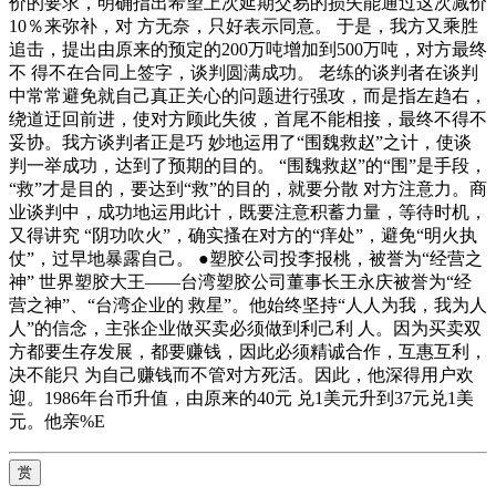
价的要求，明确指出希望上次延期交易的损失能通过这次减价
10％来弥补，对 方无奈，只好表示同意。 于是，我方又乘胜
追击，提出由原来的预定的200万吨增加到500万吨，对方最终
不 得不在合同上签字，谈判圆满成功。 老练的谈判者在谈判
中常常避免就自己真正关心的问题进行强攻，而是指左趋右，
绕道迂回前进，使对方顾此失彼，首尾不能相接，最终不得不
妥协。我方谈判者正是巧 妙地运用了“围魏救赵”之计，使谈
判一举成功，达到了预期的目的。 “围魏救赵”的“围”是手段，
“救”才是目的，要达到“救”的目的，就要分散 对方注意力。商
业谈判中，成功地运用此计，既要注意积蓄力量，等待时机，
又得讲究 “阴功吹火”，确实搔在对方的“痒处”，避免“明火执
仗”，过早地暴露自己。 ●塑胶公司投李报桃，被誉为“经营之
神” 世界塑胶大王——台湾塑胶公司董事长王永庆被誉为“经
营之神”、“台湾企业的 救星”。他始终坚持“人人为我，我为人
人”的信念，主张企业做买卖必须做到利己利 人。因为买卖双
方都要生存发展，都要赚钱，因此必须精诚合作，互惠互利，
决不能只 为自己赚钱而不管对方死活。因此，他深得用户欢
迎。1986年台币升值，由原来的40元 兑1美元升到37元兑1美
元。他亲%E
赏