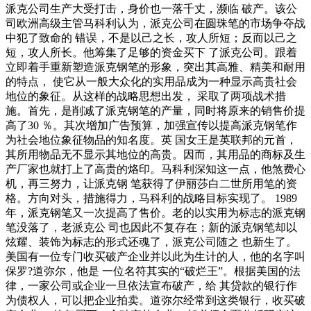
派克公司生产大受打击，身价也一落千丈，濒临 破产。该公
司欧洲高级主管马科利认为，派克公司在圆珠笔的市场争夺战
中犯了致命的 错误，不是以己之长，攻人所短；反而以己之
短，攻人所长。他筹集了足够的资金买下 了派克公司。跟着
立即着手重新塑造派克钢笔的形象，突出其高雅、精美和耐用
的特点， 使它从一般大众化的实用品成为一种显示高贵社会
地位的象征。从这样的战略思想出发， 采取了两项战术措
施。首先，是削减了派克钢笔的产量，同时将原来的销售价提
高了30 ％。其次增加广告预算，加强宣传以提高派克钢笔作
为社会地位象征物品的知名度。英 国女王是英联邦的元首，
其所用物品无不显示其地位的高贵。因而，其用品的商标及生
产厂家也就打上了高贵的烙印。马科利深知这一点，他煞费心
机，再三努力，让派克钢 笔获得了伊丽莎白二世所用笔的资
格。方向对头，措施得力，马科利的战略目标实现了。 1989
年，派克钢笔又一次提高了售价。老的以实用为标志的派克钢
笔没落了，老派克公 司也因此不复存在；新的派克钢笔却以
炫耀、装饰为标志的形式还魂了，派克公司随之 也新生了。
美国有一位专门收买破产企业并以此为生计的人，他的名字叫
保罗?道弥尔，他是 一位名符其实的“破烂王”。根据美国的法
律，一家公司或企业一旦依法宣布破产，给 其贷款的银行作
为债权人，可以把企业拍卖。道弥尔经常到这类银行，收买破