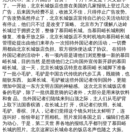
了。一开始，北京长城饭店也曾在美国的几家报纸上登过几次
广告，后来因为经费不足，收效又不佳，只得停止广告攻势。
广告攻势虽然停止了，北京长城饭店宣传自己的公关活动却没
有停止，他们只不过 是改变了策略。 北京市为了缓解八达岭
长城过于拥挤之苦，整修了慕田峪长城。当慕田峪长城刚刚
修复、准备开放之际，北京长城饭店不失时机地向慕田峪长城
管理处提出由他们来举办 一次招待外国记者的活动，一切费
用都由北京长城饭店负担。双方很快便达成了协议。 在招待
外国记者的活动中，有一项内容是请他们浏览整修一新的慕田
峪长城，目的当然 是想借他们之口向国外宣传新开辟的慕田
峪长城。这一天，北京长城饭店特意在慕田峪 长城脚下准备
了一批小毛驴。毛驴是中国古代传统的代步工具，既能骑，也
能驮东西。 如果长城、毛驴被这些外国记者传到国外，更能
增加中国这一东方文明古国的神秘感。 这次北京长城饭店准
备的毛驴，除了一批供愿意骑的记者外，大部分是用来驮饮料
和食 品。当外国记者们陆续来到山顶之际，主人们从毛驴背
上取下法国香槟酒，在长城上打 开，供记者们饮用。长城、
毛驴、香槟、洋人，记者们觉得这个镜头对比太鲜明了，连
连叫好，纷纷举起了照相机。照片发回各国之后，编辑们也甚
为动心。于是，第二天世 界各地的报纸几乎都刊登了慕田峪
长城的照片。北京这家以长城命名的饭店名声也随之 大振。