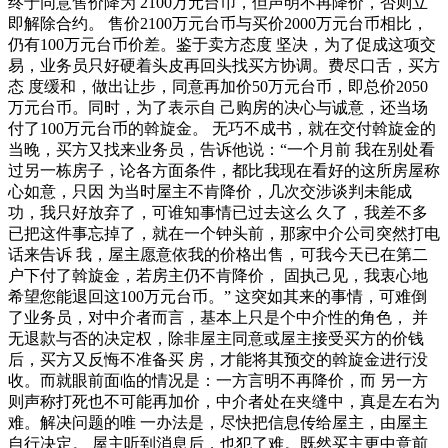
终于同意售价降为 2100万元台币，但声明不再降价，否则立
即解除合约。 售价2100万元台币与买价2000万元台币相比，
仍有100万元台币价差。鉴于卖方态度 坚决，为了促成这项交
易，业务员只好硬着头皮再回头找买方协调。费尽口舌，买方
态 度缓和，做出让步，同意再加价50万元台币，即总价2050
万元台币。同时，为了表示自 己购房的决心与诚意，还当场
付了100万元台币的斡旋金。 无巧不成书，就在交付斡旋金的
当晚，买方又找来业务员，告诉他说：“一个月前 我在别处看
过另一栋房子，论各方面条件，都比我现在看好的这所房屋称
心如意，只因 为当时屋主不肯降价，几次交涉谈判未能成
功，我只好放弃了，可谁知事情已过去这么 久了，我差不多
已把这件事忘掉了，就在一个钟头前，那家中介公司突然打电
话来告诉 我，屋主愿意依我的价格出售，可我今天已在第二
户下付了斡旋金，若房主仍不肯降价， 固执己见，我衷心地
希望您能退回这100万元台币。” 这突如其来的事情，可难倒
了业务员，对中介者而言，基本上只是个中介性的角色， 并
无退款与否的决定权，除非屋主同意或屋主接受买方的价钱
后，买方又反悔不准备买 房，才能将其预交的斡旋金进行没
收。而就眼前面临的情况是：一方言明不再降价，而 另一方
则声称打死也不可能再加价，中介者处在夹缝中，真是左右为
难。解决问题的唯 一办法是，尽快把信息传给屋主，由屋主
自行决定。 屋主听到消息后，也犯了难。既然买主更中意前