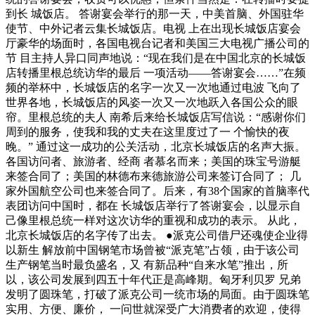
到长 城饭店。 答谢宴会举行的那一天，中美首脑、外国驻华
使节、中外记者云集长城饭店。电视 上在出现长城饭店宴会
厅豪华的场面时，各国电视台记者和美国三大电视广播公司的
节 目主持人异口同声地说：“现在我们是在中国北京的长城饭
店转播里根总统访华的最后 一项活动——答谢宴会……”在频
频的举杯中，长城饭店的名字一次又一次地通过电波 飞向了
世界各地，长城饭店的风姿一次又一次地跃入各国公众的眼
帘。里根总统的夫人 南希后来给长城饭店写信说：“感谢你们
周到的服务，使我和我的丈夫在这里度过了一 个愉快的夜
晚。” 通过这一成功的公关活动，北京长城饭店的名声大振。
各国访问者、旅游者、经商 者慕名而来；美国的珠宝号游艇
来签合同了；美国的林德布来德旅游公司来签订合同了； 几
家外国航空公司也来签合同了。后来，有38个国家的首脑率代
表团访问中国时，都在 长城饭店举行了答谢宴会，以显示自
己像里根总统一样对这次访华的重视和成功的表示。 从此，
北京长城饭店的名字传了出去。 ●派克公司借尸还魂使企业得
以新生 解放前中国钢笔市场曾被“派克笔”占领，由于该公司
生产钢笔当时最负盛名，又 有新品种“自来水笔”推出，所
以，该公司发展到四五十年代正是高峰期。匈牙利贝罗 兄弟
发明了圆珠笔，打破了派克公司一统市场的局面。由于圆珠笔
实用、方便、廉价， 一问世就深受广大消费者的欢迎，使得