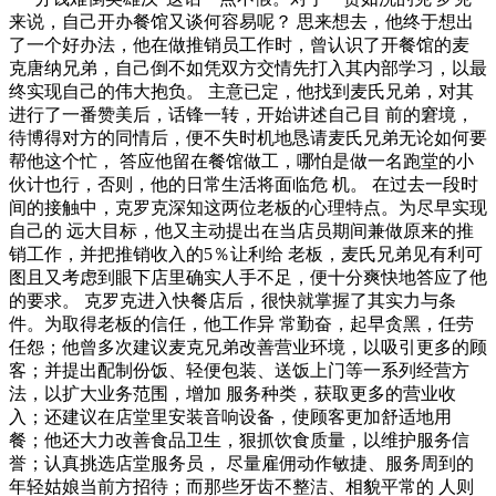
来说，自己开办餐馆又谈何容易呢？ 思来想去，他终于想出
了一个好办法，他在做推销员工作时，曾认识了开餐馆的麦
克唐纳兄弟，自己倒不如凭双方交情先打入其内部学习，以最
终实现自己的伟大抱负。 主意已定，他找到麦氏兄弟，对其
进行了一番赞美后，话锋一转，开始讲述自己目 前的窘境，
待博得对方的同情后，便不失时机地恳请麦氏兄弟无论如何要
帮他这个忙， 答应他留在餐馆做工，哪怕是做一名跑堂的小
伙计也行，否则，他的日常生活将面临危 机。 在过去一段时
间的接触中，克罗克深知这两位老板的心理特点。为尽早实现
自己的 远大目标，他又主动提出在当店员期间兼做原来的推
销工作，并把推销收入的5％让利给 老板，麦氏兄弟见有利可
图且又考虑到眼下店里确实人手不足，便十分爽快地答应了他
的要求。 克罗克进入快餐店后，很快就掌握了其实力与条
件。为取得老板的信任，他工作异 常勤奋，起早贪黑，任劳
任怨；他曾多次建议麦克兄弟改善营业环境，以吸引更多的顾
客；并提出配制份饭、轻便包装、送饭上门等一系列经营方
法，以扩大业务范围，增加 服务种类，获取更多的营业收
入；还建议在店堂里安装音响设备，使顾客更加舒适地用
餐；他还大力改善食品卫生，狠抓饮食质量，以维护服务信
誉；认真挑选店堂服务员， 尽量雇佣动作敏捷、服务周到的
年轻姑娘当前方招待；而那些牙齿不整洁、相貌平常的 人则