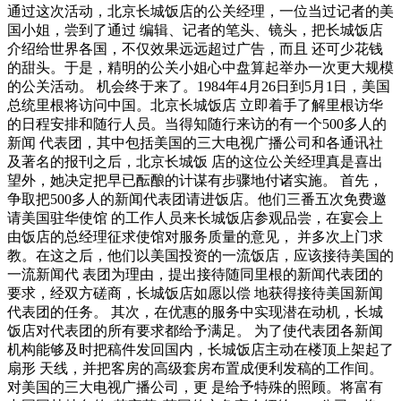
通过这次活动，北京长城饭店的公关经理，一位当过记者的美
国小姐，尝到了通过 编辑、记者的笔头、镜头，把长城饭店
介绍给世界各国，不仅效果远远超过广告，而且 还可少花钱
的甜头。于是，精明的公关小姐心中盘算起举办一次更大规模
的公关活动。 机会终于来了。1984年4月26日到5月1日，美国
总统里根将访问中国。北京长城饭店 立即着手了解里根访华
的日程安排和随行人员。当得知随行来访的有一个500多人的
新闻 代表团，其中包括美国的三大电视广播公司和各通讯社
及著名的报刊之后，北京长城饭 店的这位公关经理真是喜出
望外，她决定把早已酝酿的计谋有步骤地付诸实施。 首先，
争取把500多人的新闻代表团请进饭店。他们三番五次免费邀
请美国驻华使馆 的工作人员来长城饭店参观品尝，在宴会上
由饭店的总经理征求使馆对服务质量的意见， 并多次上门求
教。在这之后，他们以美国投资的一流饭店，应该接待美国的
一流新闻代 表团为理由，提出接待随同里根的新闻代表团的
要求，经双方磋商，长城饭店如愿以偿 地获得接待美国新闻
代表团的任务。 其次，在优惠的服务中实现潜在动机，长城
饭店对代表团的所有要求都给予满足。 为了使代表团各新闻
机构能够及时把稿件发回国内，长城饭店主动在楼顶上架起了
扇形 天线，并把客房的高级套房布置成便利发稿的工作间。
对美国的三大电视广播公司，更 是给予特殊的照顾。将富有