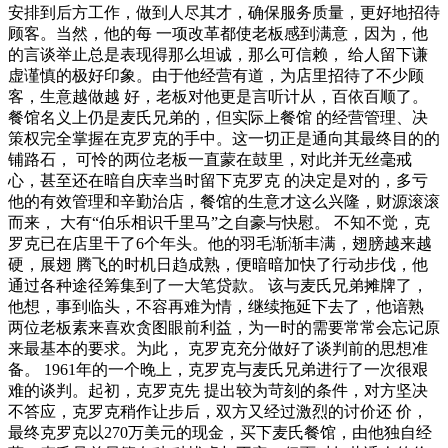
安排到后方工作，做到人尽其才，确保服务质量，更好地招待
顾客。当然，他的每 一项改革都使老板感到满意，因为，他
的言谈举止总是表现得那么坦诚，那么可信赖， 给人留下谦
虚谨慎的极好印象。由于他经营有道，为店里招待了不少顾
客，生意越做越 好，老板对他更是言听计从，百依百顺了。
餐馆名义上仍是麦氏兄弟的，但实际上餐馆 的经营管理、决
策权完全掌握在克罗克的手中。这一切正是通向其最终目的的
铺路石， 可怜的两位老板一直蒙在鼓里，对此并无丝毫戒
心，甚至还在暗自庆幸当时留下克罗克 的决定是对的，多亏
他的有效管理和辛勤治店，餐馆的生意才这么兴隆，财源滚滚
而来， 大有“伯乐相识千里马”之自豪与快慰。 不知不觉，克
罗克已在店里干了6个年头。他的羽毛渐渐丰满，翅膀越来越
硬，展翅 腾飞的时机日趋成熟，便暗暗加快了行动步伐，他
通过各种途径筹集到了一大笔贷款。 该与麦氏兄弟摊牌了，
他想，事到临头，不容再难为情，继续拖延下去了，他谙熟
两位老板素来喜欢贪图眼前利益，为一时的需要常常会忘记原
来最基本的要求。为此， 克罗克充分做好了谈判前的思想准
备。 1961年的一个晚上，克罗克与麦氏兄弟进行了一次很艰
难的谈判。起初，克罗克先 提出较为苛刻的条件，对方坚决
不答应，克罗克稍作让步后，双方又经过激烈的讨价还 价，
最终克罗克以270万美元的现金，买下麦氏餐馆，由他独自经