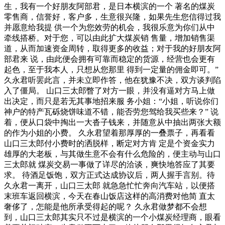
生，我有一个好朋友阿部君，是日本横滨的一个 著名的煤炭
零售商，信誉好，客户多，生意很兴隆，如果先生您信得过我
并愿意给我提 供一个为您效劳的机会，我很乐意为你们从中
牵线搭桥。对于您，可以由此扩大煤炭销 售量，增加销售渠
道，从而加速资金周转，取得更多的收益；对于我的好朋友阿
部君来 说，由此便会拥有可靠而稳定的货源，经营也会更有
起色，至于我本人，只想从您那里 得到一定量的佣金即可。”
久永君听罢此言，并未立即作答，他在犹豫不决，双方谈判陷
入了僵局。 山口三太郎瞥了对方一眼，并没有逼对方马上做
出决定，而只是若无其事地招来服 务小姐：“小姐，听说你们
神户的特产瓦砾烧饼味道不错，能否劳您驾给我买些来？” 说
着，便从口袋中掏出一大沓子钱来，并随意从中抽出两张大额
的作为小姐的小费。 久永君望着那厚厚的一叠票子，再看看
山口三太郎付小费时的洒脱样，断定对方肯 定是个资金实力
雄厚的大老板，与其做生意不会有什么危险的，便主动与山口
三太郎就 煤炭交易一事做了详尽的洽谈，爽快地答应了其要
求。 待酒足饭饱，双方正式达成协议后，两人握手言别。待
久永君一离开，山口三太郎 就急急忙忙奔向汽车站，以便搭
末班车返回横滨，今天在春山饭店这样的高消费对他简 直太
奢侈了，怎能是他所承受得起的呢？ 久永君做梦都不会想
到，山口三太郎其实只不过是横滨的一个小煤炭经理商，眼看