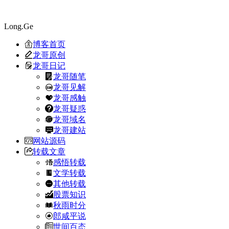
Long.Ge
博客首页
龙哥原创
龙哥日记
龙哥随笔
龙哥见解
龙哥感触
龙哥疑惑
龙哥域名
龙哥建站
网站源码
转载文章
感悟转载
文学转载
其他转载
股票知识
秋雨时分
郎咸平说
世间百态