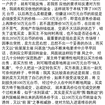
一户房子，就有可能反悔，若我答 应他的要求却反遭对方拒
绝，我就有权没收他的斡旋金，这样就等于本钱下降了100万
元 台币，以后再怎么卖都是赚。但赚这100万元台币的前提是
必须接受买方的价格——205 0万元台币，即需在原售价基础
上再降价50万元台币；若不愿意降价50万元台币，在目前 经
济不景气、房地产市场持续低迷、交易不大活跃的状态下，错
失了这笔买卖，新买主 不知何时再现，也不知是否还会有人
肯出2050万元台币的价钱，最重要的是现在是买方 市场呀！
因事出突然，卖方左思右想，总想不出一个妥善的办法，而买
方又以“前屋屋主催 问甚急”为由不断来电要求中介早早回
话，否则应立即退回斡旋金。局面就这样陷于僵 局之中。 经
过几十分钟的“深思熟虑”，屋主终于赌博性地同意以买方价格
出售，若买方拒 绝，则可顺理成章地将这100万元台币“纳入
私囊”。 中介人把这一决定转告买方，买方表面上装出一副无
可奈何的样子，申辩着：我其 实比较喜欢的还是前屋，但后
屋的卖方又同意了自己的开价，如果不接受这项交易，将 立
刻损失掉100万元台币。 经过中介人在中间不断地周旋，买卖
双方终于勉强成交，达成协议。 就本案高价位住宅成交的整
个过程来看，似乎“水到渠成”，其实是买方运用“围 魏救赵”的
谈判策略延伸出来的高明杀价手法，以100万元台币斡旋金为
诱饵，又以“前 屋”之事相威胁，使对方陷入进退维谷的局