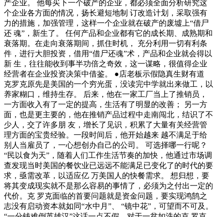
产企业。 他每买下一个破产的企业，都必须全面分析研究这
个企业各方面的情况，扬长避短地制 订改造计划，采取强有
力的措施，加强管理，这样一个企业就在破产的废墟上“借尸
还 魂”，新生了。 任何产品和企业都有它的成长期、成熟期和
衰落期。在走向衰落期间，抓住时机， 充分利用一切有利条
件，进行大胆投资，借用“借尸还魂”术，产品和企业就会得以
新 生，往往能收到事半功倍之奇效，这一谋略，很值得企业
经营者在企业投资决策中借鉴。 ●店老板示假隐真生财有道
克罗克原先是美国的一个穷光蛋，没读完中学就出来做工，以
养家糊口，维持生存。 后来，他在一家工厂当上了推销员，
一方面收入有了一定的提高，生活有了明显的改善； 另一方
面，也是更主要的，他在推销产品过程中走南闯北，结识了不
少人，交了许多朋 友，增长了见识，积累了大量有关经营管
理方面的宝贵经验。一段时间后，他开始越来 越不满足于给
别人当雇员了，一心想创办自己的公司。 可选择哪一行呢？
“民以食为天”，随着人们工作生活节奏的加快，他通过市场调
查发现当时美国的餐饮业已远远不能满足已变化了的时代的要
求，亟需改革，以适应亿 万美国人的快餐需求。 想归想，要
将其变成现实就不是那么容易的事情了，必须为之付出一定的
代价。克 罗克面临的首要问题就是资金问题，要实现鸿鹄之
志没有启动资本就如同“水中月”、 “镜中花”，可望而不可及。
“一分钱难倒英雄汉”这话一点不假。对于一贫如洗的克 罗克