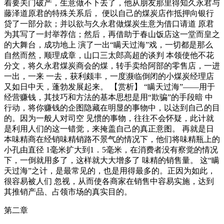
着要关门破产，生意做不下去了，他从朋友那里得知久永君与
藤泽道原君的特殊关系后， 便以自己的煤炭店作抵押向银行
贷了一部分款；并以欲与久永君做煤炭生意为借口请道 原君
为其写了一封举荐信；然后，再借助于春山饭店这一堂而皇之
的大舞台，成功地上 演了一出“瞒天过海”戏，一切都是那么
自然而然，顺理成章，山口三太郎高超的谈判 本领使他不花
分文，将久永君煤炭商会的煤，转手卖给阿部的零售店，一进
一出，一来 一去，获利颇丰，一度濒临倒闭的小煤炭经理店
又如日中天，蓬勃发展起来。 【赏析】 “瞒天过海”——用于
经营赚钱，其技巧和方法的基本思想是用“欺骗”的手段暗 中
行动，将你赚钱的企图隐藏在明显的事物中，以达到自己的目
的。因为一般人对司空 见惯的事物，往往不会怀疑，此计就
是利用人们的这一错觉，来掩盖自己的真正意图。 再就是日
本味精商在经销味精销路不景气的情况下，他们将味精瓶上的
小孔由直径 1毫米扩大到1．5毫米，在消费者没有察觉的情况
下，一倒就用多了，这样就大大增多了 味精的销售量。 这“瞒
天过海”之计，是最常见的，也是用得最多的。正因为如此，
很容易被人们 忽视，从而使各商家在销售中容易实施，达到
其推销产品、占领市场的真实目的。
第二章