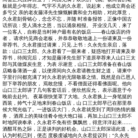
板就是少年得志、气宇不凡的久永君。说起来，他成立商会还
多亏父 亲的老友藤泽先生慷慨解囊和全力相助，对此厚意，
久永君刻骨铭心，念念不忘，并随 时准备报答，正像中国古
话所说：受人滴水之恩，当以涌泉相报。 开业没几天，来了
一位客人，自称是当时神户最有名的饭店——春山饭店的侍
者， 请求约见商会老板，并恭恭敬敬地递上一份请柬及一份
举荐书。久永君接过请柬，只见 上书：久永先生亲启，落
款：山口三太郎。久永君看了一眼来者，疑惑地打开请柬及举
荐书，待阅完后，才知是藤泽先生部下道原举荐来人山口三太
郎与其做煤炭生意，为表 示谢意，山口三太郎准备在春山饭
店略备薄酒一桌，以便席间向久永君请教生财之道， 请柬中
字里行问都充满了对久永君的无限敬慕之情。既然是自己恩人
部下举荐的朋友， 焉敢怠慢，不看僧面还得看佛面呢。他向
山口三太郎讲了几句客套话后，便欣然应允， 表示愿意于今
晚前去赴约。 夜幕很快笼罩了大地。久永君换上一身笔挺的
西装，帅气十足地来到春山饭店，山 口三太郎早已在那里恭
候大驾光临了。一进饭店大门，久永君就受到了周到热情的服
务， 酒席上的美味佳肴令他大饱口福，再加上山口三太郎不
时地阿谀奉承，久永君不免有些 飘飘然，得意洋洋起来……
酒酣耳热之际，正是谈判的好机会。山口三太郎深谙此道，他
认为时机已到，便态 度极虔诚地向久永君提议到：“久永先