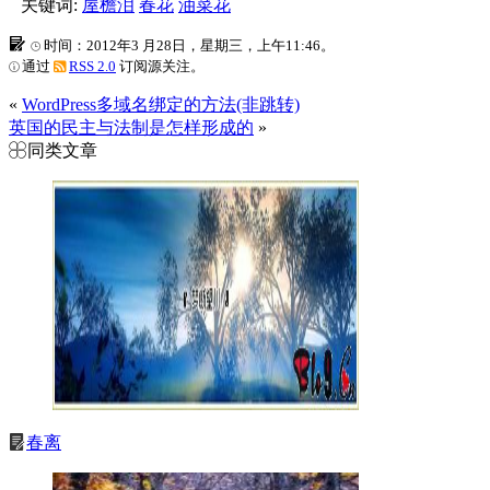
关键词:
屋檐泪
春花
油菜花
时间：2012年3 月28日，星期三，上午11:46。
通过
RSS 2.0
订阅源关注。
«
WordPress多域名绑定的方法(非跳转)
英国的民主与法制是怎样形成的
»
同类文章
春离