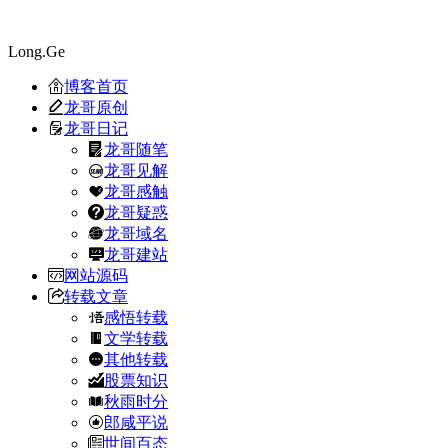
Long.Ge
博客首页
龙哥原创
龙哥日记
龙哥随笔
龙哥见解
龙哥感触
龙哥疑惑
龙哥域名
龙哥建站
网站源码
转载文章
感悟转载
文学转载
其他转载
股票知识
秋雨时分
郎咸平说
世间百态