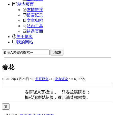
站内页面
友情链接
留言汇总
文章归档
站内工具
错误页面
关于博客
我的网站
搜索
春花
2012年3 月28日 /
龙哥原创
/
没有评论
/
6,037次
春雨晓来瓦檐泪，一只春兰满院香；
梅苞预放梨花脸，难比油菜梯梯黄。
赏