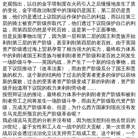
史观指出，以往的金字塔制度在火药引入之后慢慢地发生了质
的变化，金字塔政治制度中的顶端仍是国王，第二层仍是贵
族，他们仍是透过上议院的运作保护自己的利益，而以往第三
层的骑士被资产阶级所取代了，他们透过下议院保护自己的利
益，而第四层仍然是平民百姓，这是第一个正面事物。
但是反面事物出现了，因为第一层和第二层的国王和贵族开始
剥削第三层的资产阶级，甚至剥削第四层的老百姓。由于英国
资产阶级透过海上贸易孕育了相当强大的实力，最终权力体系
中的剥削者国王和贵族与被剥削者资产阶级和老百姓之间发生
一场阶级斗争——英国内战，并产生了一个新的综合事物，就
是下议院推动了《改革法案》，而由资产阶级瓜分了国王和贵
族的权力。这个新的结构给了过去的受害者更多的保护以容纳
新的腐败，过去的受害者资产阶级变成了新的剥削者，资产阶
级开始滥用下议院的权力来剥削劳动者……
按照辩证法的推论，最终权力体系中的剥削者资产阶级和被剥
削者劳工之间将发生一场阶级斗争，而由无产阶级取代资产阶
级，完成无产阶级革命。但是，为什么西方国家到现在没有发
生马克思所预言的无产阶级革命呢？
我必须说马克思的分析并没有错，因为他没想到在他去世后的
20世纪，鉴于女性和工人在一战中的巨大贡献，第一次世界大
战后议会透过法治化立法支持劳工组成工党。这个时候，一个