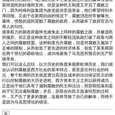
获得选民的好感和支持。但是这种民主制度又开启了腐败之
门，因为特殊利益集团为政党提供竞选资金，他们希望得到丰
厚回报。又由于在新闻自由的情况下，腐败消息经常被曝光。
最终，愤怒的选民罢黜了腐败的政府，从而破坏了政府官员与
商人的勾结。
接掌权力的新政府最终也难免走上同样的腐败之路，并被选民
所抛弃。但正是这种政党之间的不断轮流执政打破了政客与商
人之间的腐败联盟。这种制度允许腐败，但是对腐败又施加了
足够的限制，从而创造了更先进的经济体系，创造了英美两国
近两个世纪的霸权地位，成功地避免了马克思所预言的无产阶
级革命。
我们可以这么总结，以大历史的角度来观察欧洲历史，我们就
会认识到腐败是西方社会的基本特点，甚至是任何社会的特
点，整个欧洲的历史就是透过高违反成本的法治保证民主的推
行以控制腐败的大历史进程。西方资本主义之所以获得成功，
正是由于他们具有了遏制腐败的民主和法治；而苏联陷落则是
由于它无法遏制腐败；并且，苏联在向民主急速转型的过程
中，又产生了更多的腐败，这最终导致了自己的解体，而绝不
是因为马克思理论的错误。
赏