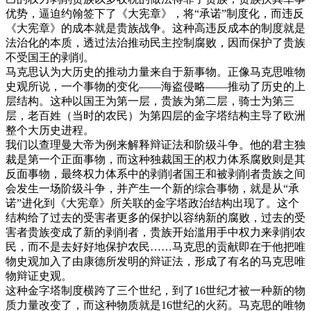
优势，逼迫约翰签下了《大宪章》，将“承诺”制度化，而违反
《大宪章》的成本就是贵族战争。这种高违反成本的制度就是
法治化的本质，透过法治推动民主控制腐败，因而保护了贵族
不受国王的剥削。
马克思认为大历史的推动力量来自于新事物。正像马克思唯物
史观所说，一个事物的变化——海盗侵略——推动了历史的上
层结构。这种以国王为第一层，贵族为第二层，骑士为第三
层，老百姓（当时的农民）为第四层的金字塔结构主导了欧洲
整个大历史进程。
我们以查理曼大帝为例来解释辩证法和阶级斗争。他的君主独
裁是第一个正面事物，而这种独裁国王的权力体系腐败则是其
反面事物，最终权力体系中的剥削者国王和被剥削者贵族之间
会发生一场阶级斗争，并产生一个新的综合事物，就是从“承
诺”进化到《大宪章》所关联的金字塔政治结构出现了。这个
结构给了过去的受害者更多的保护以容纳新的腐败，过去的受
害者贵族变成了新的剥削者，贵族开始滥用手中权力来剥削农
民，而不是去好好地保护农民……马克思的贡献即在于他把唯
物史观加入了由康德所发明的辩证法，形成了有名的马克思唯
物辩证史观。
这种金字塔制度横跨了三个世纪，到了16世纪才被一种新的物
质力量改变了，而这种物质就是16世纪的火药。马克思的唯物