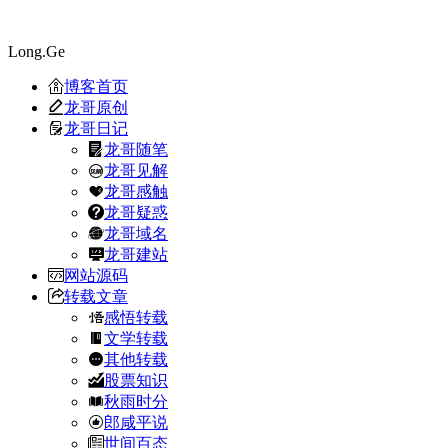
Long.Ge
博客首页
龙哥原创
龙哥日记
龙哥随笔
龙哥见解
龙哥感触
龙哥疑惑
龙哥域名
龙哥建站
网站源码
转载文章
感悟转载
文学转载
其他转载
股票知识
秋雨时分
郎咸平说
世间百态