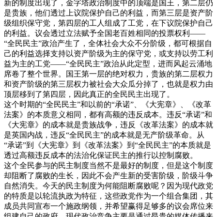
新的制度出现了，金字塔政治制度中的顶端是国王，第二层仍
是贵族，他们透过上议院保护自己的利益，而第三层是资产阶
级组织保守党，第四层的工人组成了工党，在下议院保护自己
的利益。议会透过立法赋予全国老百姓相同的投票权利——
“全民民主”政治产生了，全体社会大众不分阶级，都可根据自
己的利益选择支持以资产阶级为主的保守党，或支持以劳工利
益为主的工党——“全民民主”政治从此定型，进而风起云涌地
席卷了整个世界。国王第一层的绝对权力，贵族的第二层权力
和资产阶级的第三层权力被社会大众瓜分掉了，也就是权力由
顶层移到了第四层，因此真正的全民民主出现了。
这个时期的“全民民主”和以前的“承诺”、《大宪章》、《改革
法案》的本质意义相同，都有高额的违反成本。违反“承诺”和
《大宪章》的成本就是贵族战争，违反《改革法案》的成本就
是英国内战，违反“全民民主”的成本就是无产阶级革命。从
“承诺”到《大宪章》到《改革法案》到“全民民主”的本质就是
透过高额违反成本的法治化保证民主的推行以控制腐败。
这个全民参与的民主制度当然不是最好的制度，但是这个制度
却阻断了腐败的生长，因此不会产生新的受害阶级，阶级斗争
自然消失。今天的民主制度为何能阻断腐败呢？因为现代政党
的特质是以轮流执政为特征，这些政党作为一个组合集团，其
成员共同宣布一个施政纲领，并希望赢得足够多的议会席位来
组建自己的政府。现代政治竞争主要是通过昂贵的媒体传播来