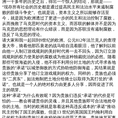
洲一千多年的历史之后，得出一个惊人的结论，那就是——
“现存所有社会的历史都是通过提高民主和法治水平来遏制腐
败的阶级斗争史”。也就是说，资本主义之所以能够存活至
今，就是因为欧洲透过了更进一步的民主和法治控制了腐败，
从而挽救了马克思时代的资本主义。而苏联的解体并不是因为
马克思的思想理论有什么错误，而是因为苏联没有遏制腐败，
违反了马克思的理论。
请大家和我一起回到9世纪的欧洲。公元812年法兰克人的查理
曼大帝，骑着他那匹衰老的战马暗自流着眼泪，他了解到以前
由他一人制订游戏规则的美好时代将一去不回头，因为订立游
戏规则的权力使美妙的腐败成为他这种独裁统治的必然。随着
那些可恨海盗的入侵，他不得不利用分封土地的方式寻求各地
贵族的“承诺”以城堡御敌的方式协助他防御海盗，其结果就是
这些贵族分享了他订立游戏规则的权力。同样的，贵族也必须
当“二房东”，如法炮制把土地分给骑士以取得为其打仗的“承
诺”。也就是一个人的绝对权力由更多人分享，因而促进了民
主的萌芽。
这种“承诺”为什么有效呢？因为贵族们违反“承诺”的代价是可
怕的——教会将谴责你的灵魂，并且其他贵族即可合法地抢夺
你的土地。当时的欧洲就是靠着这种高违反成本的“承诺”推动
民主控制了国王的腐败。但是13 世纪的英国国王约翰利用自
己的权力剥削贵族以多收税的做法得罪了贵族，贵族挟其军事