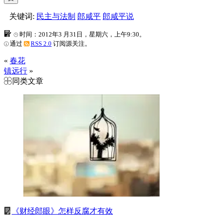
关键词:
民主与法制
郎咸平
郎咸平说
时间：2012年3 月31日，星期六，上午9:30。
通过
RSS 2.0
订阅源关注。
«
春花
镇远行
»
同类文章
《财经郎眼》怎样反腐才有效