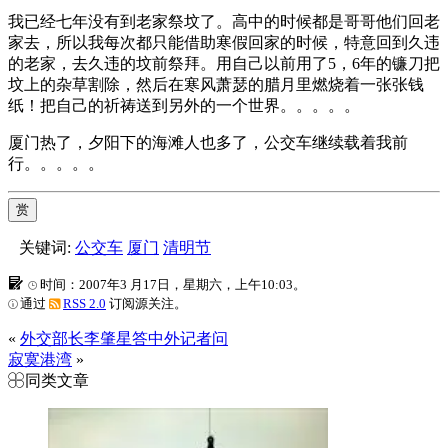
我已经七年没有到老家祭坟了。高中的时候都是哥哥他们回老
家去，所以我每次都只能借助寒假回家的时候，特意回到久违
的老家，去久违的坟前祭拜。用自己以前用了5，6年的镰刀把
坟上的杂草割除，然后在寒风萧瑟的腊月里燃烧着一张张钱
纸！把自己的祈祷送到另外的一个世界。。。。。
厦门热了，夕阳下的海滩人也多了，公交车继续载着我前
行。。。。。
赏
关键词:
公交车
厦门
清明节
时间：2007年3 月17日，星期六，上午10:03。
通过
RSS 2.0
订阅源关注。
«
外交部长李肇星答中外记者问
寂寞港湾
»
同类文章