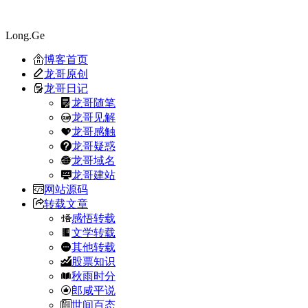
Long.Ge
博客首页
龙哥原创
龙哥日记
龙哥随笔
龙哥见解
龙哥感触
龙哥疑惑
龙哥域名
龙哥建站
网站源码
转载文章
感悟转载
文学转载
其他转载
股票知识
秋雨时分
郎咸平说
世间百态