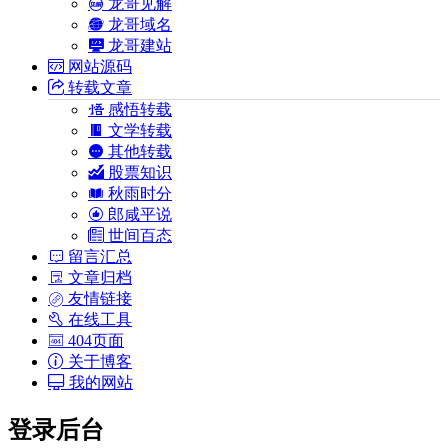
龙哥见解
龙哥域名
龙哥建站
网站源码
转载文章
感悟转载
文学转载
其他转载
股票知识
秋雨时分
郎咸平说
世间百态
留言汇总
文章归档
友情链接
在线工具
404页面
关于博客
我的网站
登录后台