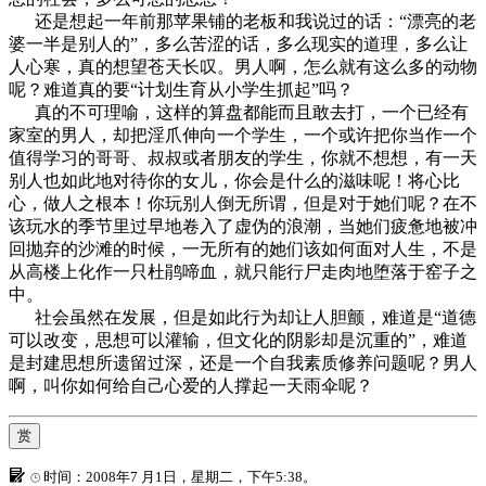
还是想起一年前那苹果铺的老板和我说过的话：“漂亮的老
婆一半是别人的”，多么苦涩的话，多么现实的道理，多么让
人心寒，真的想望苍天长叹。男人啊，怎么就有这么多的动物
呢？难道真的要“计划生育从小学生抓起”吗？
真的不可理喻，这样的算盘都能而且敢去打，一个已经有
家室的男人，却把淫爪伸向一个学生，一个或许把你当作一个
值得学习的哥哥、叔叔或者朋友的学生，你就不想想，有一天
别人也如此地对待你的女儿，你会是什么的滋味呢！将心比
心，做人之根本！你玩别人倒无所谓，但是对于她们呢？在不
该玩水的季节里过早地卷入了虚伪的浪潮，当她们疲惫地被冲
回抛弃的沙滩的时候，一无所有的她们该如何面对人生，不是
从高楼上化作一只杜鹃啼血，就只能行尸走肉地堕落于窑子之
中。
社会虽然在发展，但是如此行为却让人胆颤，难道是“道德
可以改变，思想可以灌输，但文化的阴影却是沉重的”，难道
是封建思想所遗留过深，还是一个自我素质修养问题呢？男人
啊，叫你如何给自己心爱的人撑起一天雨伞呢？
赏
时间：2008年7 月1日，星期二，下午5:38。