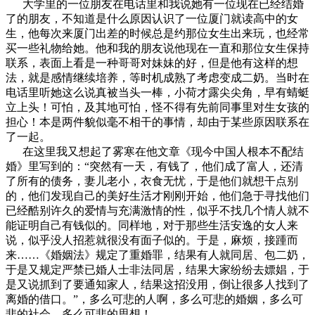
大学里的一位朋友在电话里和我说她有一位现在已经结婚
了的朋友，不知道是什么原因认识了一位厦门就读高中的女
生，他每次来厦门出差的时候总是约那位女生出来玩，也经常
买一些礼物给她。他和我的朋友说他现在一直和那位女生保持
联系，表面上看是一种哥哥对妹妹的好，但是他有这样的想
法，就是感情继续培养，等时机成熟了考虑变成二奶。当时在
电话里听她这么说真被当头一棒，小荷才露尖尖角，早有蜻蜓
立上头！可怕，及其地可怕，怪不得有先前同事里对生女孩的
担心！本是两件貌似毫不相干的事情，却由于某些原因联系在
了一起。
在这里我又想起了雾寒在他文章《现今中国人根本不配结
婚》里写到的：“突然有一天，有钱了，他们成了富人，还清
了所有的债务，妻儿老小，衣食无忧，于是他们就想干点别
的，他们发现自己的美好生活才刚刚开始，他们急于寻找他们
已经酷别许久的爱情与充满激情的性，似乎不找几个情人就不
能证明自己有钱似的。同样地，对于那些生活安逸的女人来
说，似乎没人招惹就很没有面子似的。于是，麻烦，接踵而
来……《婚姻法》规定了重婚罪，结果有人就同居、包二奶，
于是又规定严禁已婚人士非法同居，结果大家纷纷去嫖娼，于
是又说抓到了要通知家人，结果这招没用，倒让很多人找到了
离婚的借口。”，多么可悲的人啊，多么可悲的婚姻，多么可
悲的社会，多么可悲的思想！