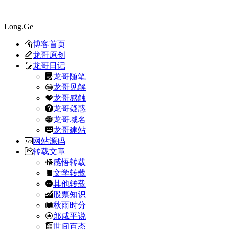
Long.Ge
博客首页
龙哥原创
龙哥日记
龙哥随笔
龙哥见解
龙哥感触
龙哥疑惑
龙哥域名
龙哥建站
网站源码
转载文章
感悟转载
文学转载
其他转载
股票知识
秋雨时分
郎咸平说
世间百态