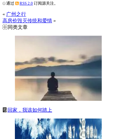
通过
RSS 2.0
订阅源关注。
«
广州之行
高房价毁灭传统和爱情
»
同类文章
回家，我该如何踏上