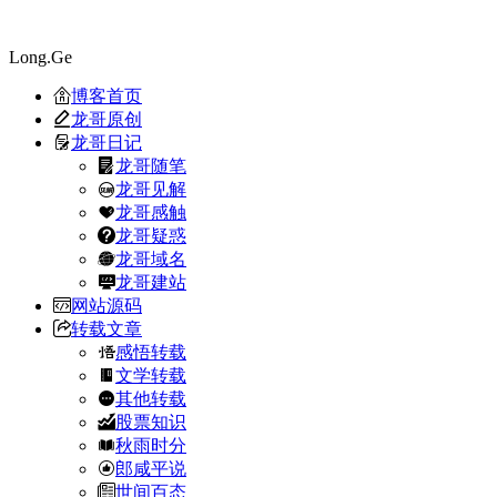
Long.Ge
博客首页
龙哥原创
龙哥日记
龙哥随笔
龙哥见解
龙哥感触
龙哥疑惑
龙哥域名
龙哥建站
网站源码
转载文章
感悟转载
文学转载
其他转载
股票知识
秋雨时分
郎咸平说
世间百态