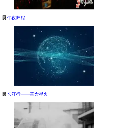
午夜归程
长汀行——革命星火