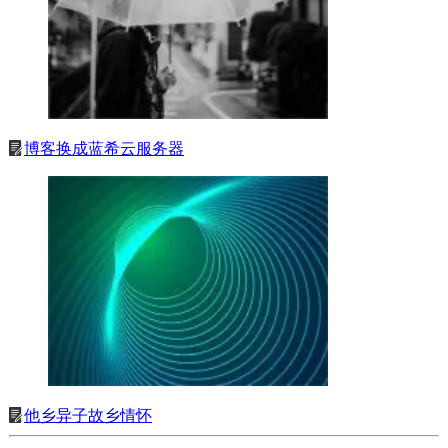
博客换成蓝希云服务器
他乡异子故乡情怀