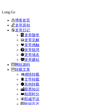
Long.Ge
博客首页
龙哥原创
龙哥日记
龙哥随笔
龙哥见解
龙哥感触
龙哥疑惑
龙哥域名
龙哥建站
网站源码
转载文章
感悟转载
文学转载
其他转载
股票知识
秋雨时分
郎咸平说
世间百态