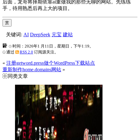
后面，龙哥将择期依靠ai重做我的那些无聊的网站。先练练
手，待用熟悉后再上大的项目。
赏
关键词:
AI
DeepSeek
元宝
建站
时间：2026年1 月11日，星期日，下午1:19。
通过
RSS 2.0
订阅源关注。
«
注册getword.press做个WordPress下载站点
重新制作home.domains网站
»
同类文章