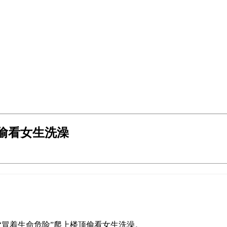
偷看女生洗澡
生“冒着生命危险”爬上楼顶偷看女生洗澡。