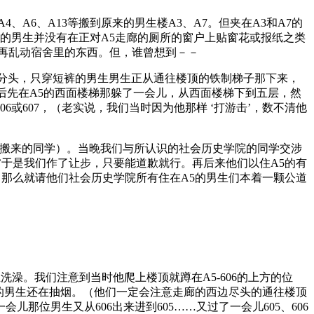
A6、A13等搬到原来的男生楼A3、A7。但夹在A3和A7的
7的男生并没有在正对A5走廊的厕所的窗户上贴窗花或报纸之类
再乱动宿舍里的东西。但，谁曾想到－－
点分头，只穿短裤的男生男生正从通往楼顶的铁制梯子那下来，
来后先在A5的西面楼梯那躲了一会儿，从西面楼梯下到五层，然
06或607，（老实说，我们当时因为他那样 ‘打游击’，数不清他
技学院搬来的同学）。当晚我们与所认识的社会历史学院的同学交涉
’于是我们作了让步，只要能道歉就行。再后来他们以住A5的有
，那么就请他们社会历史学院所有住在A5的男生们本着一颗公道
洗澡。我们注意到当时他爬上楼顶就蹲在A5-606的上方的位
衣的男生还在抽烟。（他们一定会注意走廊的西边尽头的通往楼顶
那位男生又从606出来进到605……又过了一会儿605、606