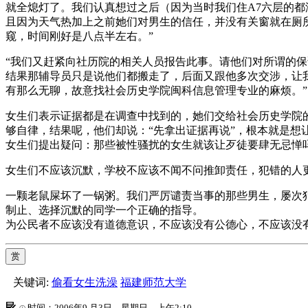
就全熄灯了。我们认真想过之后（因为当时我们住A7六层的都没洗
且因为天气热加上之前她们对男生的信任，并没有关窗就在厕
窥，时间刚好是八点半左右。”
“我们又赶紧向社历院的相关人员报告此事。请他们对所谓的
结果那辅导员只是说他们都搬走了，后面又跟他多次交涉，让
有那么无聊，故意找社会历史学院闽科信息管理专业的麻烦。”
女生们表示证据都是在调查中找到的，她们交给社会历史学院
够自律，结果呢，他们却说：“先拿出证据再说”，根本就是想
女生们提出疑问：那些被性骚扰的女生就该让歹徒要肆无忌惮
女生们不应该沉默，学校不应该不闻不问推卸责任，犯错的人
一颗老鼠屎坏了一锅粥。我们严厉谴责当事的那些男生，屡次
制止、选择沉默的同学一个正确的指导。
为公民者不应该没有道德意识，不应该没有公德心，不应该没
赏
关键词:
偷看女生洗澡
福建师范大学
时间：2006年9 月3日，星期日，上午2:10。