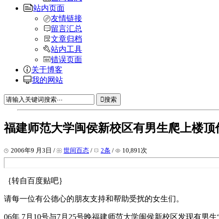
站内页面
友情链接
留言汇总
文章归档
站内工具
错误页面
关于博客
我的网站
搜索
福建师范大学闽侯新校区有男生爬上楼顶
2006年9 月3日 /
世间百态
/
2条
/
10,891次
｛转自百度贴吧｝
请每一位有公德心的朋友支持和帮助受扰的女生们。
06年 7月10号与7月25号晚福建师范大学闽侯新校区发现有男