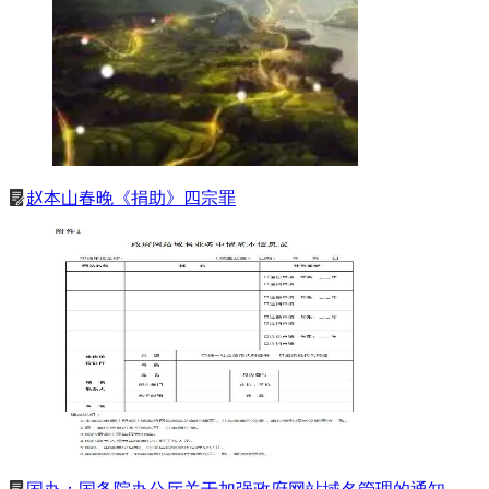
赵本山春晚《捐助》四宗罪