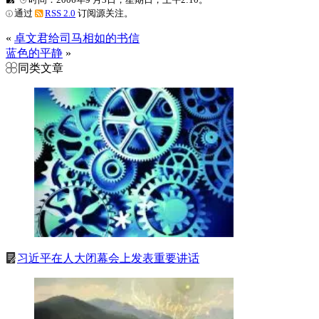
通过
RSS 2.0
订阅源关注。
«
卓文君给司马相如的书信
蓝色的平静
»
同类文章
习近平在人大闭幕会上发表重要讲话