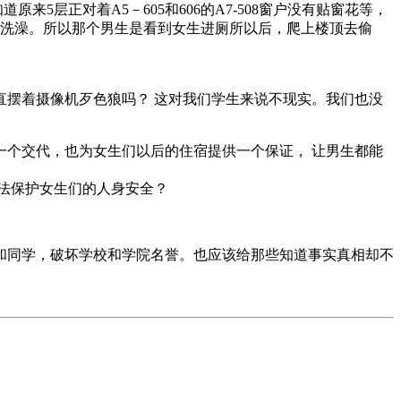
层正对着A5－605和606的A7-508窗户没有贴窗花等，
面洗澡。所以那个男生是看到女生进厕所以后，爬上楼顶去偷
摆着摄像机歹色狼吗？ 这对我们学生来说不现实。我们也没
个交代，也为女生们以后的住宿提供一个保证， 让男生都能
法保护女生们的人身安全？
和同学，破坏学校和学院名誉。也应该给那些知道事实真相却不