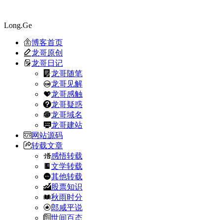
Long.Ge
博客首页
龙哥原创
龙哥日记
龙哥随笔
龙哥见解
龙哥感触
龙哥疑惑
龙哥域名
龙哥建站
网站源码
转载文章
感悟转载
文学转载
其他转载
股票知识
秋雨时分
郎咸平说
世间百态