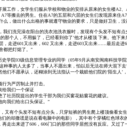
工作，女学生们服从学校和物业的安排从原来的女生楼A2、A4、
、A7等搬去的男生。住在A7的五层和六层的女生们发现原来住A
到什么，做出什么出格的事就遵守物业的要求，只是做好卫生，没
时间，我们洗完澡在阳台的洗衣池洗衣服时，发现有个头发不短有
上的那个人，不用躲了，已经看到你了’他才从楼顶 下来。他下
进601又出来，602 又出来，走进603又出来……最后走进6
舍都把灯熄了。”
社会历史学院03级信息管理专业的同学（05年9月从南安闽南科
这种事的人太多了，当事人不愿出来，怕以后无法在师大混下去
他们不愿承认，还糊涂到无法指认一个栽赃他们院的‘陌生人’
顶行为严厉制止并打击。
表给我们一个保证
绝了社历院提出的学生干部为我们买窗花贴窗花的建议。
她向我们给出口头保证。”
半左右，又有个头发不短有点分头，只穿短裤的男生爬上楼顶偷看女生
（后面他们的却撒谎是说在看电脑中的电影），其中有个穿橘红色球
出来进了606，606门口的那些同学居然没有反应。又过了一会儿