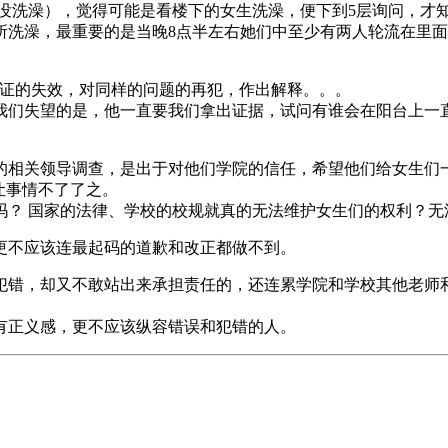
澡），觉得可能是看楼下的女生洗澡，便下到5层询问，才知道原来5
所洗澡，最重要的是当晚8点半左右她们中至少有两人轮流在里
保证的失效，对同样的问题的再犯，作出解释。。。
我们失望的是，他一直要我们拿出证据，试问有谁会在阳台上一直
的相关领导调查，是出于对他们学院的信任，希望他们给女生们一
让事情不了了之。
吗？ 国家的法律、学校的校规就真的无法维护女生们的权利？无
更不应该连最起码的道歉和改正都做不到。
犯错，却又不敢站出来承担责任的，还连累学院和学校其他老师
有正义感，更不应该纵容错误和犯错的人。