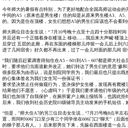
今年师大的暑假有点特别，为了更好地配合全国高师运动会的开展
中间的A5（原来也是男生楼）住的却是从原来男生楼A3、A5
的。因为是住在顶楼，女生们想想A5的男生们应该也不会看
师大两位目击女生说：“ 7月10号晚十点至十点四十分那段
并且还有一个正猫着身在楼顶上 移动……我后来大声喊‘楼顶
后穿过 五层的走廊，再在东面的楼梯那儿停留一会儿后上到六层，走
进了几间宿舍）好久都不再出来，过了一会儿对面的那几间 宿
“我们随后赶紧调查得知住在A5－601到A5－607都是师大
时，要求他们当面道歉并改正，她们转达了男生们的意思‘掺和
很多院系为由否认，说是别院同学所为，我们最后也只提出既然
的心集体签名为我们女生写一份保证书：
要求坚决禁止任何偷窥行为，坚决保护女生楼，发现再有爬楼
结果他们不愿意，（心虚吗？）于是我们要求请他们年级的代
我们也加强了自我保护，在厕所窗户上糊上报纸等，也因此拒
后来，我们收到社会历史院03级辅导员主动发来的手机短信，
“但是，”师大住A7的另三位目击女生说，“7月25号晚8点
置，而同时606门口至少有三个同学坐在606门口“聊天”
的梯子那儿有人。）后来那男生下来，先躲在西面楼道一会儿，再走