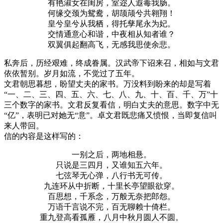
有艳淑女在闺房，室迩人遐毒我肠。
何缘交颈为鸳鸯，胡颉颃兮共翱翔！
皇兮皇兮从我栖，得托孳尾永为妃。
交情通意心和谐，中夜相从知者谁？
双翼俱起翻高飞，无感我思使余悲。
私奔后，历经艰难，终成眷属。汉武帝下诏来召，相如与文君
依依暂别。岁月如流，不觉过了五年。
文君朝思暮想，盼望丈夫的家书。万没料到盼来的却是写着
“一、二、三、四、五、六、七、八、九、十、百、千、万”十
三个数字的家书。文君反复看信，明白丈夫的意思。数字中无
“亿”，表明已对她无“意”。卓文君既悲痛又愤恨，当即复信叫
来人带回。
信的内容是这样写的：
一别之后，两地相悬。
只说是三四月，又谁知五六年。
七弦琴无心弹，八行书无可传。
九连环从中折断，十里长亭望眼欲穿。
百思想，千系念，万般无奈把郎怨。
万语千言说不完，百无聊赖十倚栏。
重九登高看孤雁，八月中秋月圆人不圆。