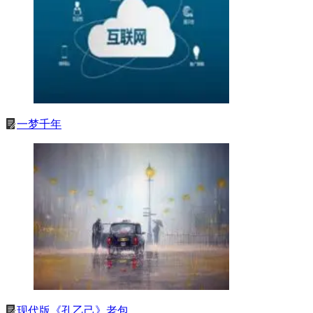
一梦千年
现代版《孔乙己》老包