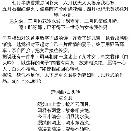
七月半烧香秉烛问苍天，六月伏天人人摇扇我心寒。
五月石榴红似火，偏遇阵阵冷雨浇花端，四月枇杷未黄我欲对
镜心欲乱。
忽匆匆、三月桃花逐水转；飘零零、二月风筝线儿断。
噫！郎呀郎，巴不得下一世你为女来我作男！
司马相如对这首用数字连成的诗一连看了好几遍，越看越感到
惭愧，越觉得对不起对自己一片痴情的妻子。终于用驷马高
车，亲自回乡，把文君接往长安。
据说还有一件事：司马相如一度迷上了某才女，卓文君作《白
头吟》，以这样的句子“闻君有两意，故来相决绝。愿得一心
人，白头不相离。”终使相如回心转意.
据说，貌似不足信。以下是卓文君身为弃妇时，民歌式的作
品。o(∩_∩)o...哈哈
楚调曲•白头吟
卓文君
皑如山上雪，蛟若云间月。
闻君有两意，故来相决绝。
今日斗酒会，明旦沟水头。
躞蹀御沟上，沟水东西流。
凄凄复凄凄，嫁娶不须啼。