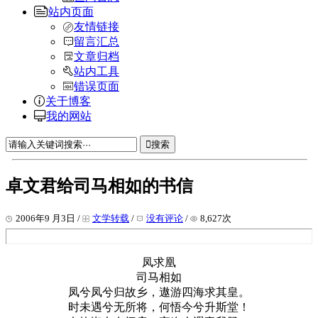
站内页面
友情链接
留言汇总
文章归档
站内工具
错误页面
关于博客
我的网站
搜索
卓文君给司马相如的书信
2006年9 月3日 /
文学转载
/
没有评论
/
8,627次
凤求凰
司马相如
凤兮凤兮归故乡，遨游四海求其皇。
时未遇兮无所将，何悟今兮升斯堂！