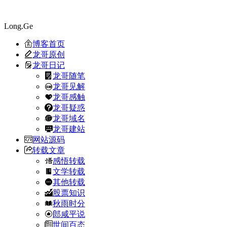
Long.Ge
博客首页
龙哥原创
龙哥日记
龙哥随笔
龙哥见解
龙哥感触
龙哥疑惑
龙哥域名
龙哥建站
网站源码
转载文章
感悟转载
文学转载
其他转载
股票知识
秋雨时分
郎咸平说
世间百态