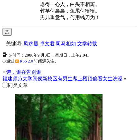
愿得一心人，白头不相离。
竹竿何袅袅，鱼尾何簁簁。
男儿重意气，何用钱刀为！
赏
关键词:
凤求凰
卓文君
司马相如
文学转载
时间：2006年9 月3日，星期日，上午2:04。
通过
RSS 2.0
订阅源关注。
«
诗，谁在告别谁
福建师范大学闽侯新校区有男生爬上楼顶偷看女生洗澡
»
同类文章