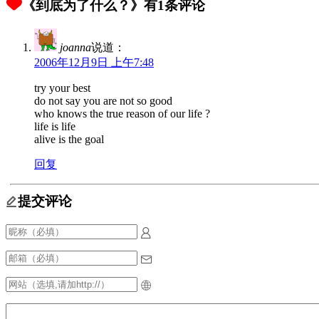
《到底为了什么？》有1条评论
joanna
说道：
2006年12月9日 上午7:48
try your best
do not say you are not so good
who knows the true reason of our life ?
life is life
alive is the goal
回复
提交评论