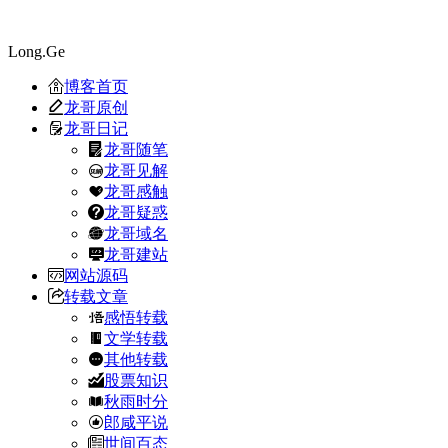
Long.Ge
博客首页
龙哥原创
龙哥日记
龙哥随笔
龙哥见解
龙哥感触
龙哥疑惑
龙哥域名
龙哥建站
网站源码
转载文章
感悟转载
文学转载
其他转载
股票知识
秋雨时分
郎咸平说
世间百态