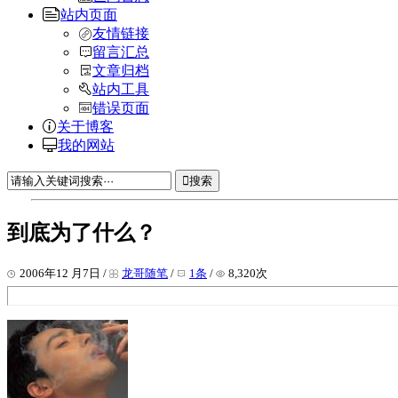
站内页面
友情链接
留言汇总
文章归档
站内工具
错误页面
关于博客
我的网站
搜索
到底为了什么？
2006年12 月7日 /
龙哥随笔
/
1条
/
8,320次