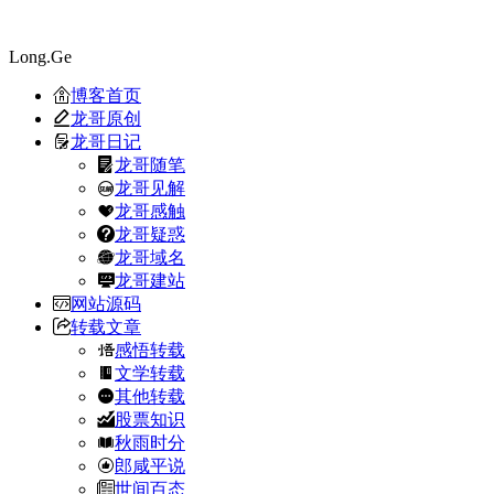
Long.Ge
博客首页
龙哥原创
龙哥日记
龙哥随笔
龙哥见解
龙哥感触
龙哥疑惑
龙哥域名
龙哥建站
网站源码
转载文章
感悟转载
文学转载
其他转载
股票知识
秋雨时分
郎咸平说
世间百态