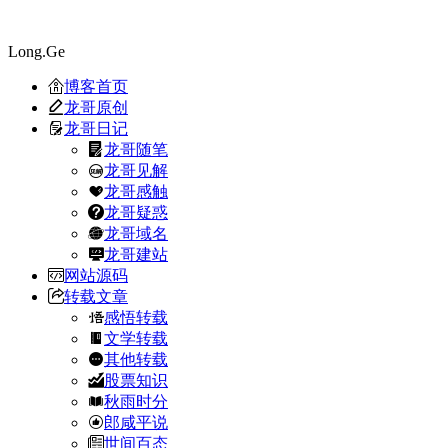
Long.Ge
博客首页
龙哥原创
龙哥日记
龙哥随笔
龙哥见解
龙哥感触
龙哥疑惑
龙哥域名
龙哥建站
网站源码
转载文章
感悟转载
文学转载
其他转载
股票知识
秋雨时分
郎咸平说
世间百态