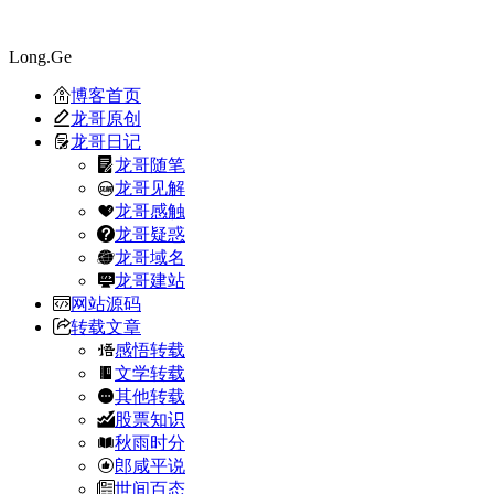
Long.Ge
博客首页
龙哥原创
龙哥日记
龙哥随笔
龙哥见解
龙哥感触
龙哥疑惑
龙哥域名
龙哥建站
网站源码
转载文章
感悟转载
文学转载
其他转载
股票知识
秋雨时分
郎咸平说
世间百态