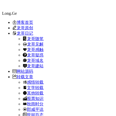
Long.Ge
博客首页
龙哥原创
龙哥日记
龙哥随笔
龙哥见解
龙哥感触
龙哥疑惑
龙哥域名
龙哥建站
网站源码
转载文章
感悟转载
文学转载
其他转载
股票知识
秋雨时分
郎咸平说
世间百态