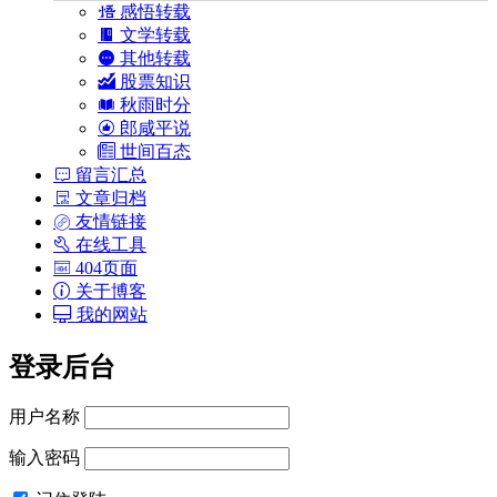
感悟转载
文学转载
其他转载
股票知识
秋雨时分
郎咸平说
世间百态
留言汇总
文章归档
友情链接
在线工具
404页面
关于博客
我的网站
登录后台
用户名称
输入密码