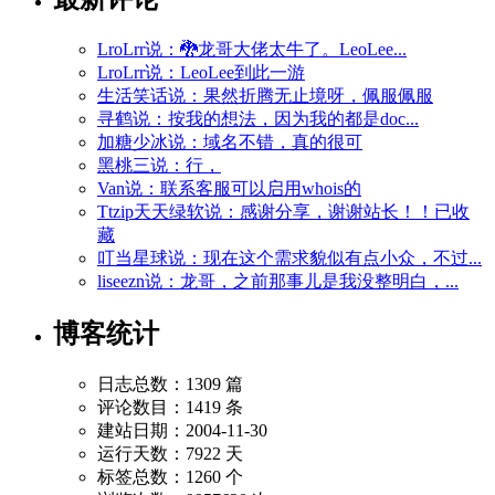
LroLrr说：🐉龙哥大佬太牛了。LeoLee...
LroLrr说：LeoLee到此一游
生活笑话说：果然折腾无止境呀，佩服佩服
寻鹤说：按我的想法，因为我的都是doc...
加糖少冰说：域名不错，真的很可
黑桃三说：行，
Van说：联系客服可以启用whois的
Ttzip天天绿软说：感谢分享，谢谢站长！！已收
藏
叮当星球说：现在这个需求貌似有点小众，不过...
liseezn说：龙哥，之前那事儿是我没整明白，...
博客统计
日志总数：1309 篇
评论数目：1419 条
建站日期：2004-11-30
运行天数：7922 天
标签总数：1260 个