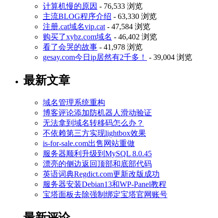
计算机慢的原因
- 76,533 浏览
主流BLOG程序介绍
- 63,330 浏览
注册.cat域名vip.cat
- 47,584 浏览
购买了xybz.com域名
- 46,402 浏览
看了会哭的故事
- 41,978 浏览
gesay.com今日ip居然有2千多！
- 39,004 浏览
最新文章
域名管理系统重构
博客评论添加防机器人滑动验证
无法拿到域名转移码怎么办？
不依赖第三方实现lightbox效果
is-for-sale.com出售网站重做
服务器顺利升级到MySQL 8.0.45
漂亮的侧边返回顶部和底部代码
英语词典Regdict.com更新改版成功
服务器安装Debian13和WP-Panel教程
宝塔面板去除强制绑定宝塔官网账号
最新评论