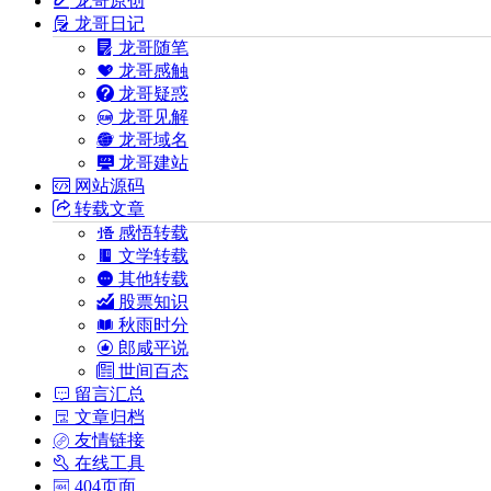
龙哥原创
龙哥日记
龙哥随笔
龙哥感触
龙哥疑惑
龙哥见解
龙哥域名
龙哥建站
网站源码
转载文章
感悟转载
文学转载
其他转载
股票知识
秋雨时分
郎咸平说
世间百态
留言汇总
文章归档
友情链接
在线工具
404页面