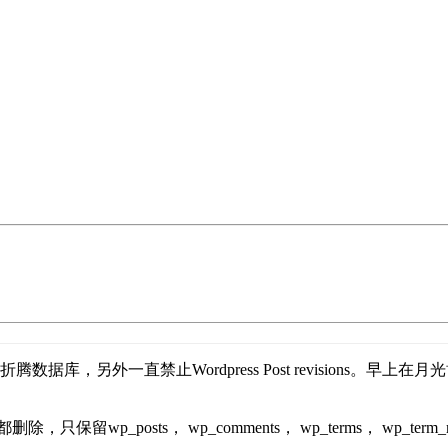
折腾数据库，另外一直禁止Wordpress Post revisions。早
posts， wp_comments， wp_terms， wp_term_relati