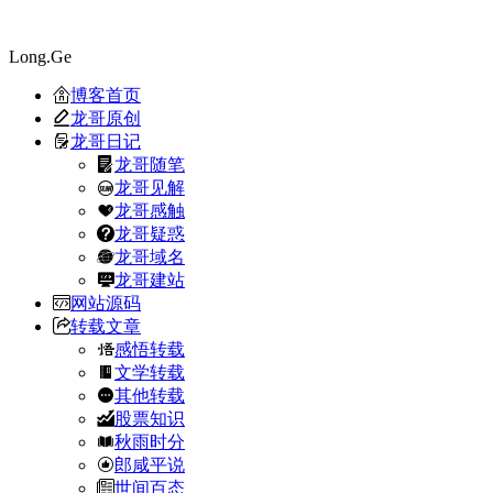
Long.Ge
博客首页
龙哥原创
龙哥日记
龙哥随笔
龙哥见解
龙哥感触
龙哥疑惑
龙哥域名
龙哥建站
网站源码
转载文章
感悟转载
文学转载
其他转载
股票知识
秋雨时分
郎咸平说
世间百态