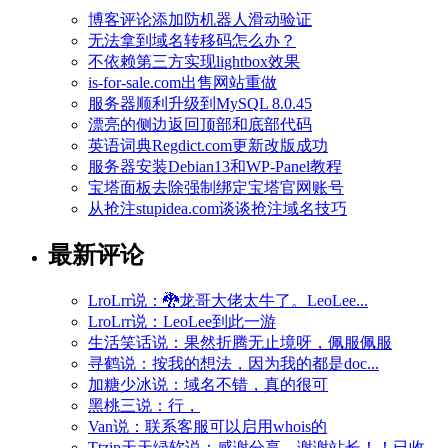
博客评论添加防机器人滑动验证
无法拿到域名转移码怎么办？
不依赖第三方实现lightbox效果
is-for-sale.com出售网站重做
服务器顺利升级到MySQL 8.0.45
漂亮的侧边返回顶部和底部代码
英语词典Regdict.com更新改版成功
服务器安装Debian13和WP-Panel教程
宝塔面板去除强制绑定宝塔官网账号
从抢注stupidea.com谈谈抢注域名技巧
最新评论
LroLrr说：🐉龙哥大佬太牛了。LeoLee...
LroLrr说：LeoLee到此一游
生活笑话说：果然折腾无止境呀，佩服佩服
寻鹤说：按我的想法，因为我的都是doc...
加糖少冰说：域名不错，真的很可
黑桃三说：行，
Van说：联系客服可以启用whois的
Ttzip天天绿软说：感谢分享，谢谢站长！！已收