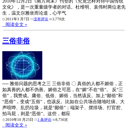
2010年12月2日《南方周末》刊登的《究竟怎样对待中国传统
文化》，是一次重量级学者的对话。杜维明、袁伟时两位老先
生，温文尔雅坐而论道，心平气
2011年3 月7日
没有评论
3,779次
阅读全文 »
三俗非俗
── 雅俗问题的思考之三 三俗非俗 〇 真俗的人都不媚俗，正
如真善的人都不伪善。媚俗之可恶，在“媚”不在“俗”。 反“三
俗”，我赞成。庸俗、低俗、媚俗，当然该反。加上“鄙俗”和
“恶俗”，变成“五俗”，也该反。比如在公共场合随地吐痰、大
声喧哗、乱扔垃圾，就是“鄙俗”；端架子、摆排场、打官腔、
拍马屁，则是“恶俗”。这些，都应
2010年10 月25日
1 条评论
8,750次
阅读全文 »