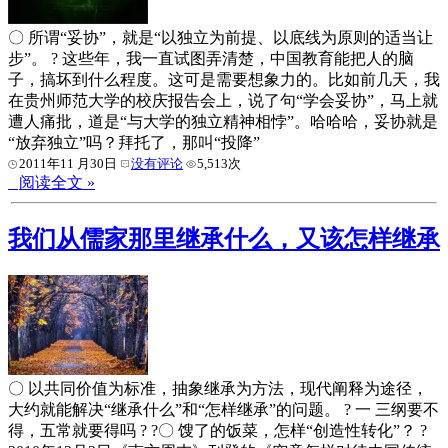
〇 所谓“妥协”，就是“以独立为前提、以底线为原则的适当让
步”。 ? 这些年，我一直试图弄清楚，中国教育能把人的脑
子，搞坏到什么程度。这可是需要想象力的。比如前几天，我
在贵州师范大学的校庆报告会上，说了句“学会妥协”，马上就
遭人痛批，道是“与大学的独立精神相悖”。哈哈哈，妥协就是
“放弃独立”吗？拜托了，那叫“投降”
2011年11 月30日
没有评论
5,513次
阅读全文 »
我们从儒家那里继承什么，又该怎样继承
〇 以共同价值为标准，抽象继承为方法，现代阐释为途径，
大约就能解决“继承什么”和“怎样继承”的问题。 ? 一 三纲要不
得，五常就要得吗 ? ?〇 馊了的饭菜，怎样“创造性转化”？ ?