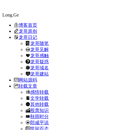
Long.Ge
博客首页
龙哥原创
龙哥日记
龙哥随笔
龙哥见解
龙哥感触
龙哥疑惑
龙哥域名
龙哥建站
网站源码
转载文章
感悟转载
文学转载
其他转载
股票知识
秋雨时分
郎咸平说
世间百态