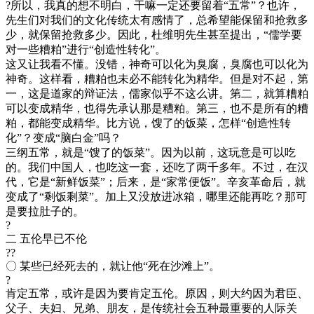
?所以，我真的想不明白，干嘛一定还要留着“五常”？也许，
先生们对我们的文化传统太有感情了，总希望能保留和抢救多
少，就保留抢救多少。因此，杜维明先生甚至提出，“儒学要
对一些糟粕”进行“创造性转化”。
这又让我看不懂。没错，神奇可以化为臭腐，臭腐也可以化为
神奇。这样看，糟粕也未必不能转化为精华。但是对不起，第
一，这是道家的辩证法，儒家似乎不这么讲。第二，就算糟粕
可以变成精华，也得先承认那是糟粕。第三，也不是所有的糟
粕，都能变成精华。比方说，馊了的饭菜，怎样“创造性转
化”？变成“脑白金”吗？
三纲五常，就是“馊了的饭菜”。因为以前，这玩意是可以吃
的。我们中国人，也吃这一套，还吃了两千多年。不过，在汉
代，它是“新鲜饭菜”；后来，是“家常便饭”。辛亥革命后，就
变成了“剩饭剩菜”。加上又没放进冰箱，哪里还能再吃？那可
是要拉肚子的。
?
二 五伦早已不伦
??
〇 某些已经死去的，就让他“死在沙滩上”。
?
肯定五常，或许是因为要肯定五伦。原因，则大约因为君臣、
父子、夫妇、兄弟、朋友，是传统社会五种最重要的人际关