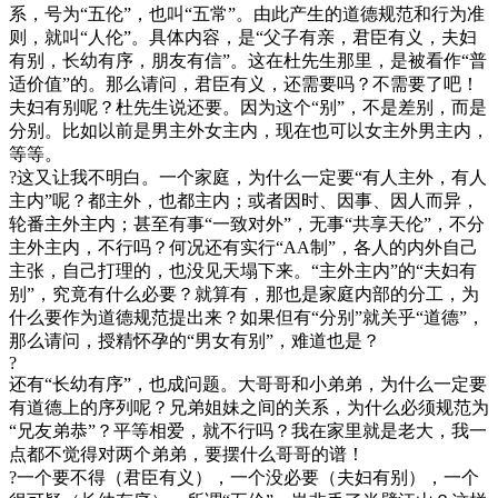
系，号为“五伦”，也叫“五常”。由此产生的道德规范和行为准
则，就叫“人伦”。具体内容，是“父子有亲，君臣有义，夫妇
有别，长幼有序，朋友有信”。这在杜先生那里，是被看作“普
适价值”的。那么请问，君臣有义，还需要吗？不需要了吧！
夫妇有别呢？杜先生说还要。因为这个“别”，不是差别，而是
分别。比如以前是男主外女主内，现在也可以女主外男主内，
等等。
?这又让我不明白。一个家庭，为什么一定要“有人主外，有人
主内”呢？都主外，也都主内；或者因时、因事、因人而异，
轮番主外主内；甚至有事“一致对外”，无事“共享天伦”，不分
主外主内，不行吗？何况还有实行“AA制”，各人的内外自己
主张，自己打理的，也没见天塌下来。“主外主内”的“夫妇有
别”，究竟有什么必要？就算有，那也是家庭内部的分工，为
什么要作为道德规范提出来？如果但有“分别”就关乎“道德”，
那么请问，授精怀孕的“男女有别”，难道也是？
?
还有“长幼有序”，也成问题。大哥哥和小弟弟，为什么一定要
有道德上的序列呢？兄弟姐妹之间的关系，为什么必须规范为
“兄友弟恭”？平等相爱，就不行吗？我在家里就是老大，我一
点都不觉得对两个弟弟，要摆什么哥哥的谱！
?一个要不得（君臣有义），一个没必要（夫妇有别），一个