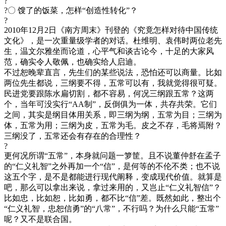
?
?〇 馊了的饭菜，怎样“创造性转化”？
?
2010年12月2日《南方周末》刊登的《究竟怎样对待中国传统
文化》，是一次重量级学者的对话。杜维明、袁伟时两位老先
生，温文尔雅坐而论道，心平气和谈古论今，十足的大家风
范，确实令人敬佩，也确实给人启迪。
不过恕晚辈直言，先生们的某些说法，恐怕还可以商量。比如
两位先生都说，三纲要不得，五常可以有，我就觉得很可疑。
民进党要跟陈水扁切割，都不容易，何况三纲跟五常？这两
个，当年可没实行“AA制”，反倒俱为一体，共存共荣。它们
之间，其实是纲目体用关系，即三纲为纲，五常为目；三纲为
体，五常为用；三纲为皮，五常为毛。皮之不存，毛将焉附？
三纲没了，五常还会有存在的合理性？
?
更何况所谓“五常”，本身就问题一箩筐。且不说董仲舒在孟子
的“仁义礼智”之外再加一个“信”，是何等的不伦不类；也不说
这五个字，是不是都能进行现代阐释，变成现代价值。就算是
吧，那么可以拿出来说，拿过来用的，又岂止“仁义礼智信”？
比如忠，比如恕，比如勇，都不比“信”差。既然如此，整出个
“仁义礼智，忠恕信勇”的“八常”，不行吗？为什么只能“五常”
呢？又不是联合国。