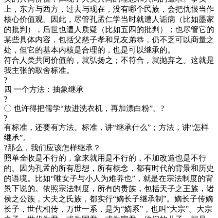
上，东方与西方，过去与现在，没有哪个民族，会把仇恨当作
核心价值观。因此，尽管孔孟仁学当时就遭人诟病（比如墨家
的批判），后世也遭人质疑（比如五四的批判）；也尽管它的
某些具体内容，包括父慈子孝和兄友弟恭，仍不乏可以商量之
处，但它的基本内核是合理的，也是可以继承的。
符合人类共同价值的，就弘扬之；不符合，就抛弃之。这就是
我主张的取舍标准。
?
四 一个方法：抽象继承
?
〇 也许得把儒学“放进洗衣机，再加漂白粉”。?
?
有标准，还要有方法。标准，讲“继承什么”；方法，讲“怎样
继承”。
?那么，我们应该怎样继承？
照单全收是不行的，拿来就用是不行的，不加改造也是不行
的。因为孔孟的所有思想，所有概念，都有时代的背景和历史
的语境。比如“唯女子与小人为难养也”，就是在宗法制度的背
景下说的。依照宗法制度，所有的贵族，包括天子之王族，诸
侯之公族，大夫之氏族，都实行“嫡长子继承制”。嫡长子传嫡
长子，世代相传，万世一系，是为“嫡系”，也叫“大宗”。大宗