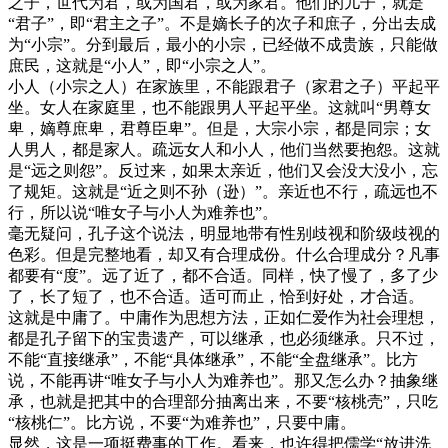
之子，世代为君，或为国君，或为家君。他们的儿子，就是
“君子”，即“君主之子”。不是嫡长子的次子和庶子，分出去成
为“小宗”。分到最后，最小的小宗，已经做不成贵族，只能做
庶民，这就是“小人”，即“小宗之人”。
小人（小宗之人）在家族里，不能跟君子（家君之子）平起平
坐。女人在家庭里，也不能跟男人平起平坐。这就叫“男尊女
卑，嫡尊庶卑，君尊臣卑”。但是，大宗小宗，都是同宗；女
人男人，都是家人。疏远女人和小人，他们当然要抱怨。这就
是“远之则怨”。反过来，如果太亲近，他们又会没大没小，忘
了规矩。这就是“近之则不孙（逊）”。亲近也不行，疏远也不
行，所以说“唯女子与小人为难养也”。
毫无疑问，孔子这个说法，明显地带有性别歧视和阶级歧视的
色彩。但是完整地看，却又有合理成份。什么合理成分？凡事
都要有“度”。远了近了，都不合适。同样，快了慢了，多了少
了，长了短了，也不合适。适可而止，恰到好处，才合适。
这就是中庸了。中庸作为思想方法，正如仁爱作为社会理想，
都是孔子留下的宝贵遗产，可以继承，也必须继承。只不过，
不能“直接继承”，不能“具体继承”，不能“全盘继承”。比方
说，不能再讲“唯女子与小人为难养也”。那又怎么办？抽象继
承，也就是把其中的合理部分抽离出来，不要“核桃壳”，只吃
“核桃仁”。比方说，不要“为难养也”，只要中庸。
显然，这是一项挺费事的工作。看来，也许得把儒学“放进洗