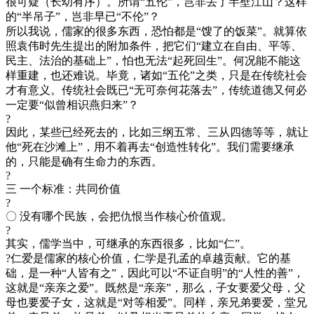
很可疑（长幼有序）。所谓“五伦”，岂非丢了半壁江山？这样
的“半吊子”，岂非早已“不伦”？
所以我说，儒家的很多东西，恐怕都是“馊了的饭菜”。就算依
照袁伟时先生提出的附加条件，把它们“建立在自由、平等、
民主、法治的基础上”，怕也无法“起死回生”。何况能不能这
样重建，也还难说。毕竟，诸如“五伦”之类，只是在传统社会
才有意义。传统社会既已“无可奈何花落去”，传统道德又何必
一定要“似曾相识燕归来”？
?
因此，某些已经死去的，比如三纲五常、三从四德等等，就让
他“死在沙滩上”，用不着再去“创造性转化”。我们需要继承
的，只能是确有生命力的东西。
?
三 一个标准：共同价值
?
〇 没有哪个民族，会把仇恨当作核心价值观。
?
其实，儒学当中，可继承的东西很多，比如“仁”。
?仁爱是儒家的核心价值，仁学是孔孟的卓越贡献。它的基
础，是一种“人皆有之”，因此可以“不证自明”的“人性的善”，
这就是“亲亲之爱”。既然是“亲亲”，那么，子女要爱父母，父
母也要爱子女，这就是“对等相爱”。同样，亲兄弟要爱，堂兄