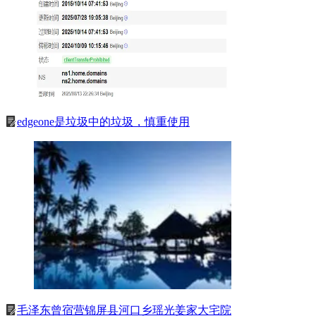
edgeone是垃圾中的垃圾，慎重使用
毛泽东曾宿营锦屏县河口乡瑶光姜家大宅院