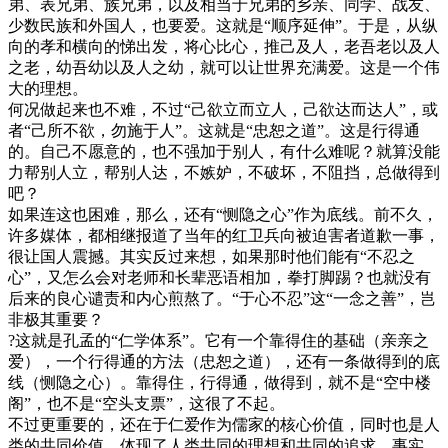
弟、表兄弟、族兄弟，以及相当于兄弟的乡亲、同学、战友、
少数民族和外国人，也要爱。这就是“顺序延伸”。于是，从纵
向的孝和横向的悌出发，将心比心，推己及人，老吾老以及人
之老，幼吾幼以及人之幼，就可以让世界充满爱。这是一个伟
大的理想。
何况做起来也不难，不过“己欲立而立人，己欲达而达人”，或
者“己所不欲，勿施于人”。这就是“忠恕之道”。这是行得通
的。自己不愿意的，也不强加于别人，有什么难呢？就算没能
力帮别人立，帮别人达，不嫉妒，不破坏，不阻挡，总做得到
吧？
如果连这也困难，那么，还有“恻隐之心”作为底线。前不久，
许多媒体，都相继报道了当年的红卫兵向被迫害者道歉一事，
很让国人震撼。其实反过来想，如果那时他们能有“不忍之
心”，又怎么会对老师和长辈恶语相加，拳打脚踢？也就没有
后来的良心谴责和内心煎熬了。“于心不忍”这“一念之善”，岂
非极其重要？
?这就是孔孟的“仁学体系”。它有一个靠得住的基础（亲亲之
爱），一个行得通的方法（忠恕之道），还有一条做得到的底
线（恻隐之心）。靠得住，行得通，做得到，就不是“空中楼
阁”，也不是“空头支票”，这很了不起。
不过更重要的，还在于仁爱作为儒家的核心价值，同时也是人
类的共同价值，体现了人类共同的理想和共同的追求。事实