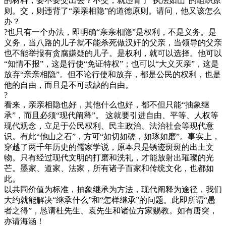
的材料，要不要交出去？不交，就违背了“执法如山”的组织原
则。交，则违背了“亲亲相隐”的道德原则。请问，他又该怎么
办？
?也只有一个办法，即明确“亲亲相隐”是权利，不是义务。是
义务，当八路的儿子就不能杀死做汉奸的父亲，当领导的父亲
也不能举报有贪腐嫌疑的儿子。是权利，就可以选择。他可以
“知情不报”，这是行使“免证特权”；也可以“大义灭亲”，这是
放弃“亲亲相隐”。但不论行使和放弃，都是公民的权利，也是
他的自由，而且是不可或缺的自由。
?
看来，亲亲相隐也好，其他什么也好，都不但只能“抽象继
承”，而且必须“现代阐释”。 这就要引进自由、平等、人权等
现代观念，立足于公民权利、民主政治、法治社会等现代意
识。有此“他山之石”，方可“如切如磋，如琢如磨”。事实上，
穿越了两千年历史的儒家学说，原本只是锈迹斑斑的出土文
物。只有经过现代文明的打磨和洗礼，才能放射出璀璨的光
芒。墨家、道家、法家，所有诸子百家和传统文化，也都如
此。
以共同价值为标准，抽象继承为方法，现代阐释为途径，我们
大约就能解决“继承什么”和“怎样继承”的问题。此即所谓“愚
者之得”，恳请杜先生、袁先生和诸位方家赐教。如有唐突，
亦请海涵！