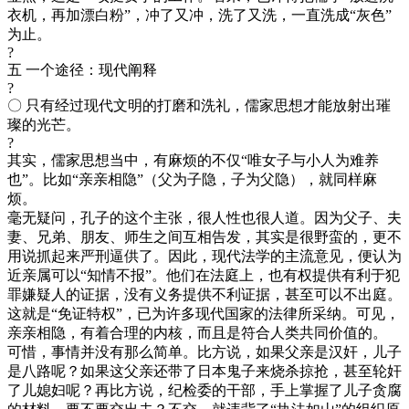
衣机，再加漂白粉”，冲了又冲，洗了又洗，一直洗成“灰色”
为止。
?
五 一个途径：现代阐释
?
〇 只有经过现代文明的打磨和洗礼，儒家思想才能放射出璀
璨的光芒。
?
其实，儒家思想当中，有麻烦的不仅“唯女子与小人为难养
也”。比如“亲亲相隐”（父为子隐，子为父隐），就同样麻
烦。
毫无疑问，孔子的这个主张，很人性也很人道。因为父子、夫
妻、兄弟、朋友、师生之间互相告发，其实是很野蛮的，更不
用说抓起来严刑逼供了。因此，现代法学的主流意见，便认为
近亲属可以“知情不报”。他们在法庭上，也有权提供有利于犯
罪嫌疑人的证据，没有义务提供不利证据，甚至可以不出庭。
这就是“免证特权”，已为许多现代国家的法律所采纳。可见，
亲亲相隐，有着合理的内核，而且是符合人类共同价值的。
可惜，事情并没有那么简单。比方说，如果父亲是汉奸，儿子
是八路呢？如果这父亲还带了日本鬼子来烧杀掠抢，甚至轮奸
了儿媳妇呢？再比方说，纪检委的干部，手上掌握了儿子贪腐