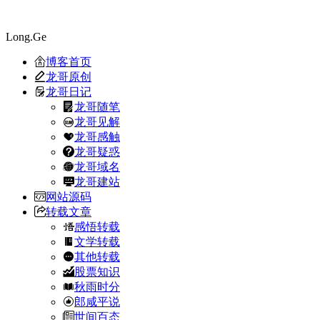
Long.Ge
博客首页
龙哥原创
龙哥日记
龙哥随笔
龙哥见解
龙哥感触
龙哥疑惑
龙哥域名
龙哥建站
网站源码
转载文章
感悟转载
文学转载
其他转载
股票知识
秋雨时分
郎咸平说
世间百态