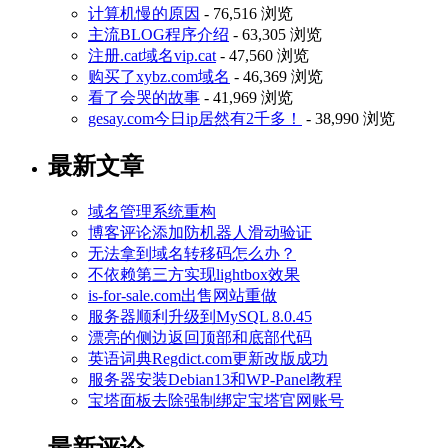
计算机慢的原因
- 76,516 浏览
主流BLOG程序介绍
- 63,305 浏览
注册.cat域名vip.cat
- 47,560 浏览
购买了xybz.com域名
- 46,369 浏览
看了会哭的故事
- 41,969 浏览
gesay.com今日ip居然有2千多！
- 38,990 浏览
最新文章
域名管理系统重构
博客评论添加防机器人滑动验证
无法拿到域名转移码怎么办？
不依赖第三方实现lightbox效果
is-for-sale.com出售网站重做
服务器顺利升级到MySQL 8.0.45
漂亮的侧边返回顶部和底部代码
英语词典Regdict.com更新改版成功
服务器安装Debian13和WP-Panel教程
宝塔面板去除强制绑定宝塔官网账号
最新评论