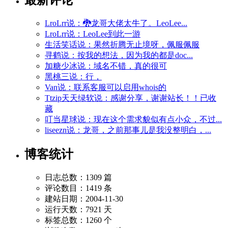
LroLrr说：🐉龙哥大佬太牛了。LeoLee...
LroLrr说：LeoLee到此一游
生活笑话说：果然折腾无止境呀，佩服佩服
寻鹤说：按我的想法，因为我的都是doc...
加糖少冰说：域名不错，真的很可
黑桃三说：行，
Van说：联系客服可以启用whois的
Ttzip天天绿软说：感谢分享，谢谢站长！！已收
藏
叮当星球说：现在这个需求貌似有点小众，不过...
liseezn说：龙哥，之前那事儿是我没整明白，...
博客统计
日志总数：1309 篇
评论数目：1419 条
建站日期：2004-11-30
运行天数：7921 天
标签总数：1260 个