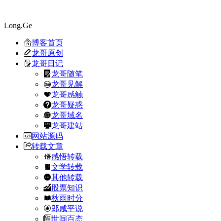
Long.Ge
博客首页
龙哥原创
龙哥日记
龙哥随笔
龙哥见解
龙哥感触
龙哥疑惑
龙哥域名
龙哥建站
网站源码
转载文章
感悟转载
文学转载
其他转载
股票知识
秋雨时分
郎咸平说
世间百态