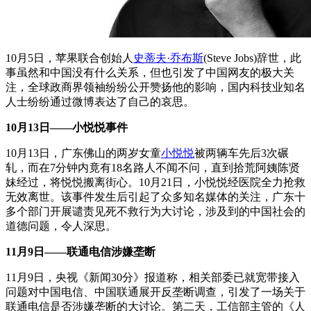
10月5日，苹果联合创始人
史蒂夫·乔布斯
(Steve Jobs)辞世，此
事虽然和中国没有什么关系，但也引发了中国网友的极大关
注，全球政商界领袖纷纷公开赞扬他的影响，国内科技业知名
人士纷纷通过微博表达了自己的哀思。
10月13日——小悦悦事件
10月13日，广东佛山的两岁女童
小悦悦
被两辆车先后3次碾
轧，而在7分钟内竟有18名路人不闻不问，直到拾荒阿姨陈贤
妹经过，将悦悦搬离街心。10月21日，小悦悦经医院全力抢救
无效离世。该事件发生后引起了众多知名媒体的关注，广东十
多个部门开展谴责见死不救行为大讨论，涉及到的中国社会的
道德问题，令人深思。
11月9日——联通电信涉嫌垄断
11月9日，央视《新闻30分》报道称，相关部委已就宽带接入
问题对中国电信、中国联通展开反垄断调查，引发了一场关于
联通电信是否涉嫌垄断的大讨论。第二天，工信部主管的《人