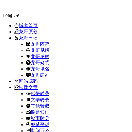
Long.Ge
博客首页
龙哥原创
龙哥日记
龙哥随笔
龙哥见解
龙哥感触
龙哥疑惑
龙哥域名
龙哥建站
网站源码
转载文章
感悟转载
文学转载
其他转载
股票知识
秋雨时分
郎咸平说
世间百态