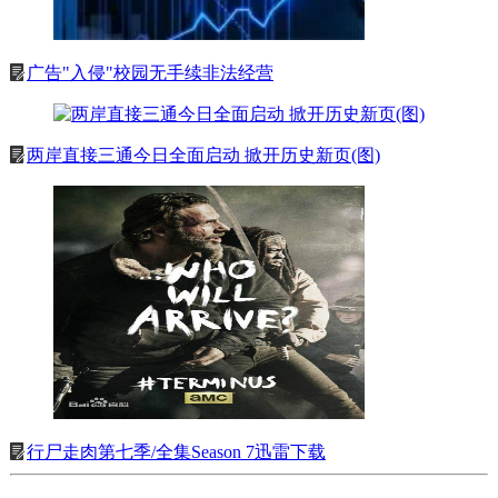
广告"入侵"校园无手续非法经营
两岸直接三通今日全面启动 掀开历史新页(图)
行尸走肉第七季/全集Season 7迅雷下载