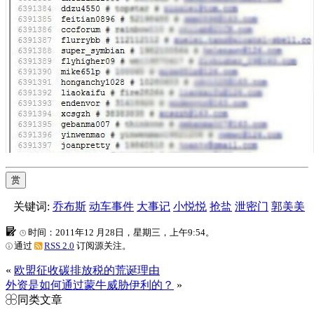
赏
关键词:
乔布斯
动车事件
大事记
小悦悦
抢盐
泄密门
郭美美
时间：2011年12 月28日，星期三，上午9:54。
通过
RSS 2.0
订阅源关注。
«
欧盟征收碳排放税的荒诞理由
外资是如何通过蒙牛威胁伊利的？
»
同类文章