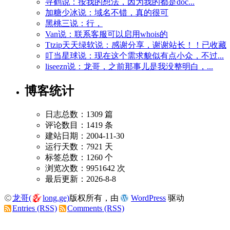
寻鹤说：按我的想法，因为我的都是doc...
加糖少冰说：域名不错，真的很可
黑桃三说：行，
Van说：联系客服可以启用whois的
Ttzip天天绿软说：感谢分享，谢谢站长！！已收藏
叮当星球说：现在这个需求貌似有点小众，不过...
liseezn说：龙哥，之前那事儿是我没整明白，...
博客统计
日志总数：1309 篇
评论数目：1419 条
建站日期：2004-11-30
运行天数：7921 天
标签总数：1260 个
浏览次数：9951642 次
最后更新：2026-8-8
龙哥(
long.ge)
版权所有，由
WordPress
驱动
Entries (RSS)
Comments (RSS)