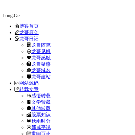
Long.Ge
博客首页
龙哥原创
龙哥日记
龙哥随笔
龙哥见解
龙哥感触
龙哥疑惑
龙哥域名
龙哥建站
网站源码
转载文章
感悟转载
文学转载
其他转载
股票知识
秋雨时分
郎咸平说
世间百态