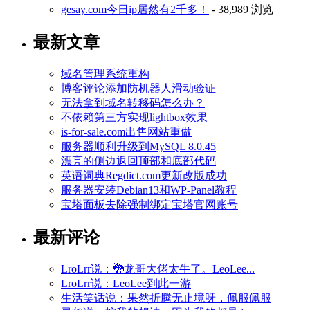
gesay.com今日ip居然有2千多！
- 38,989 浏览
最新文章
域名管理系统重构
博客评论添加防机器人滑动验证
无法拿到域名转移码怎么办？
不依赖第三方实现lightbox效果
is-for-sale.com出售网站重做
服务器顺利升级到MySQL 8.0.45
漂亮的侧边返回顶部和底部代码
英语词典Regdict.com更新改版成功
服务器安装Debian13和WP-Panel教程
宝塔面板去除强制绑定宝塔官网账号
最新评论
LroLrr说：🐉龙哥大佬太牛了。LeoLee...
LroLrr说：LeoLee到此一游
生活笑话说：果然折腾无止境呀，佩服佩服