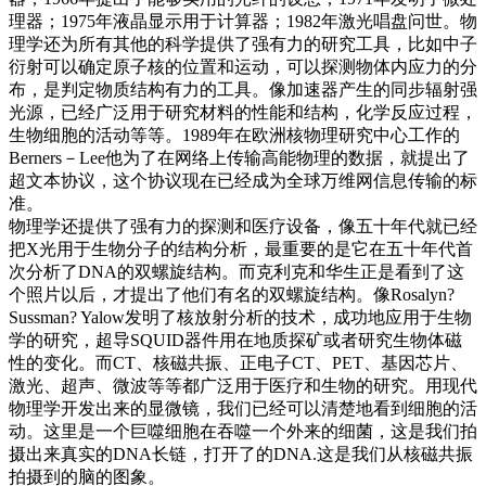
理器；1975年液晶显示用于计算器；1982年激光唱盘问世。物
理学还为所有其他的科学提供了强有力的研究工具，比如中子
衍射可以确定原子核的位置和运动，可以探测物体内应力的分
布，是判定物质结构有力的工具。像加速器产生的同步辐射强
光源，已经广泛用于研究材料的性能和结构，化学反应过程，
生物细胞的活动等等。1989年在欧洲核物理研究中心工作的
Berners－Lee他为了在网络上传输高能物理的数据，就提出了
超文本协议，这个协议现在已经成为全球万维网信息传输的标
准。
物理学还提供了强有力的探测和医疗设备，像五十年代就已经
把X光用于生物分子的结构分析，最重要的是它在五十年代首
次分析了DNA的双螺旋结构。而克利克和华生正是看到了这
个照片以后，才提出了他们有名的双螺旋结构。像Rosalyn?
Sussman? Yalow发明了核放射分析的技术，成功地应用于生物
学的研究，超导SQUID器件用在地质探矿或者研究生物体磁
性的变化。而CT、核磁共振、正电子CT、PET、基因芯片、
激光、超声、微波等等都广泛用于医疗和生物的研究。用现代
物理学开发出来的显微镜，我们已经可以清楚地看到细胞的活
动。这里是一个巨噬细胞在吞噬一个外来的细菌，这是我们拍
摄出来真实的DNA长链，打开了的DNA.这是我们从核磁共振
拍摄到的脑的图象。