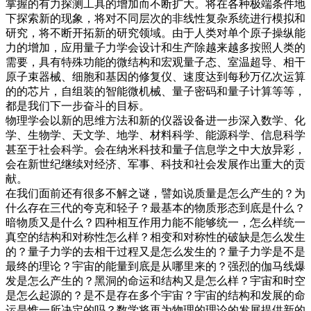
掌握的有力探测工具的增加而不断扩大。将在各种极端条件地
下探索新的现象，将对不同层次的非线性复杂系统进行模拟和
研究，将不断开拓新的研究领域。由于人类对单个原子操纵能
力的增加，应用量子力学会设计和生产除越来越多按照人类的
需要，具有特殊功能的微结构和宏观量子态、室温超导、相干
原子束器械、细胞和基因的修复仪、速度达到每秒万亿次运算
的的芯片，自组装的智能微机械、量子密码和量子计算等等，
都是我们下一步奋斗的目标。
物理学会以新的思维方法和新的仪器设备进一步深入数学、化
学、生物学、天文学、地学、材料科学、能源科学、信息科学
甚至于社会科学。会在纳米科技和量子信息学之中大放异彩，
会在新世纪继续对经济、军事、科技和社会发展作出重大的贡
献。
在我们面前还有很多不解之谜，譬如说质量是怎么产生的？为
什么存在三代的夸克和轻子？最基本的物质形态到底是什么？
暗物质又是什么？四种相互作用力能不能够统一，怎么样统一
真空的结构和对称性怎么样？相变和对称性的破缺是怎么发生
的？量子力学的去相干过程又是怎么发生的？量子力学是不是
最终的理论？宇宙的能量到底是从哪里来的？强烈的伽马线爆
发是怎么产生的？黑洞的命运和结构又是怎么样？宇宙和时空
是怎么起源的？是不是存在多个宇宙？宇宙的结构和发展的命
运是惟一所决定的吗？数学将再为物理的理论的发展提供新的