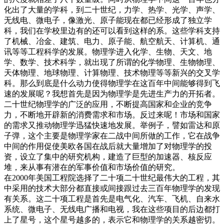
化出了大量的学科，到二十世纪，力学、热学、光学、声学、
无线电、微电子，像激光、原子能现在都已经形成了独立学
科，我们在学校里边有的还可以看到这样的系。这些学科支持
了机械、冶金、建筑、电力、原子能、航空航天、计算机、通
讯等等工程科学的发展。物理学进入化学、生物、天文、地
学、数学、技术科学，就出现了所谓的化学物理、生物物理、
天体物理、地球物理、计算物理、技术物理等等新兴的交叉学
科。那么到底是什么动力使得物理学在这百年中间能够得到飞
速的发展呢？我想首先是因为物理学是先进生产力的开拓者。
二十世纪物理学的广泛的应用，不断提高国家和企业的竞争
力，不断地开辟新的消费需求和市场。反过来呢！市场和国家
的需求又推动物理学迅猛快速地发展。举例子，譬如雷达和原
子弹，这个主要是物理学家在二战中间所做的工作，它在战争
中间的作用促使美欧各国在战后就大量增加了对物理学的投
资，设立了集中的研究机构，建造了巨型的加速器、核反应
堆，来从事有潜在的军事价值和市场价值的研究。
在2000年美国工程院选择了二十项二十世纪最伟大的工程，其
中采用的技术大部分都直接或间接跟过去三百年物理学的发现
有关系。这二十项工程是首先是电气化、汽车、飞机、自来水
系统、微电子、无线电广播和电视，我在这些项目的后边都打
上了星号，这个星号越多的，表示它和物理学的关系越密切。