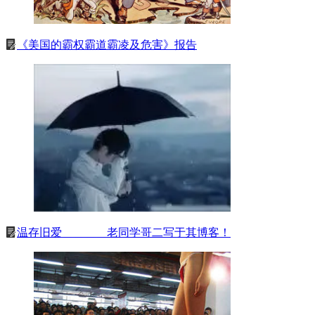
《美国的霸权霸道霸凌及危害》报告
温存旧爱＿＿＿＿老同学哥二写于其博客！