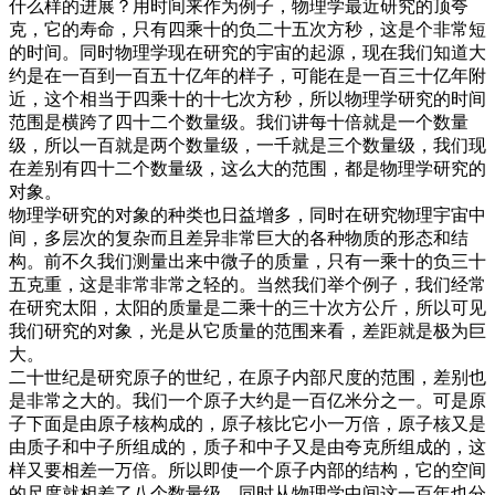
什么样的进展？用时间来作为例子，物理学最近研究的顶夸
克，它的寿命，只有四乘十的负二十五次方秒，这是个非常短
的时间。同时物理学现在研究的宇宙的起源，现在我们知道大
约是在一百到一百五十亿年的样子，可能在是一百三十亿年附
近，这个相当于四乘十的十七次方秒，所以物理学研究的时间
范围是横跨了四十二个数量级。我们讲每十倍就是一个数量
级，所以一百就是两个数量级，一千就是三个数量级，我们现
在差别有四十二个数量级，这么大的范围，都是物理学研究的
对象。
物理学研究的对象的种类也日益增多，同时在研究物理宇宙中
间，多层次的复杂而且差异非常巨大的各种物质的形态和结
构。前不久我们测量出来中微子的质量，只有一乘十的负三十
五克重，这是非常非常之轻的。当然我们举个例子，我们经常
在研究太阳，太阳的质量是二乘十的三十次方公斤，所以可见
我们研究的对象，光是从它质量的范围来看，差距就是极为巨
大。
二十世纪是研究原子的世纪，在原子内部尺度的范围，差别也
是非常之大的。我们一个原子大约是一百亿米分之一。可是原
子下面是由原子核构成的，原子核比它小一万倍，原子核又是
由质子和中子所组成的，质子和中子又是由夸克所组成的，这
样又要相差一万倍。所以即使一个原子内部的结构，它的空间
的尺度就相差了八个数量级。同时从物理学中间这一百年也分