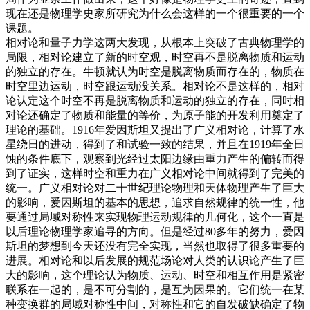
现在还是物理学史家所研究为什么会这样的一个很重要的一个
课题。
相对论和量子力学这两大发现，从根本上突破了古典物理学的
局限，相对论建立了新的时空观，时空再不是脱离物质和运动
的独立的存在。牛顿就认为时空是脱离物质而存在的，物质在
时空里边运动，时空跟运动没关系。相对论不是这样的，相对
论认定这个时空不再是脱离物质和运动的独立的存在，同时相
对论还确定了物质和能量的等价，为原子能的开发利用奠定了
理论的基础。1916年爱因斯坦又提出了广义相对论，计算了水
星绕日的进动，得到了和试验一致的结果，并且在1919年全日
蚀的条件底下，观察到光经过太阳边缘由重力产生的偏转而得
到了证实，这样时空和重力在广义相对论中间就得到了完美的
统一。广义相对论对二十世纪理论物理和天体物理产生了巨大
的影响，爱因斯坦的基本的思想，追求自然规律的统一性，他
要通过局域对称性来实现物理运动规律的几何化，这个一直是
以后理论物理学家追寻的方向。但是经过80多年的努力，爱因
斯坦的梦想到今天还没有完全实现，当然也取得了很多重要的
进展。相对论和以后发展的规范场论对人类的认识论产生了巨
大的影响，这个理论认为物质、运动、时空和相互作用是紧密
联系在一起的，是不可分割的，是互为因果的。它们统一在某
种变换群的局域对称性中间，对称性和它的自发破缺确定了物