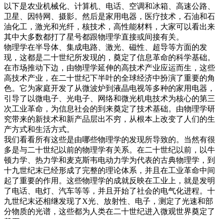
以下是农业机械化、计算机、电话、空调和冰箱、高速公路、
卫星、因特网、摄影。然后是家用电器，医疗技术，石油和石
油化工，激光和光纤，核技术，高性能材料，大家可以看出来
其中大多数都打了星号都跟物理学直接或间接有关。
物理学在半导体、集成电路、激光、磁性、超导等方面的发
现，这都是二十世纪所发现的，奠定了信息革命的科学基础。
在市场推动下边，由物理学延伸的高技术产业应运而生，这些
高技术产业，在二十世纪下半叶的全球经济中扮演了重要的角
色。它为家庭开发了从微波炉到液晶电视等多种的家用电器，
引导了以微电子、光电子、网络和微光机电技术为核心的第三
次工业革命，为信息社会的到来奠定了技术基础。由物理学研
究带来的新技术和新产品层出不穷，从根本上改变了人们的生
产方式和生活方式。
我们看看所有这些是由哪些物理学的发现所导致的。当然有很
多是与二十世纪以前的物理学有关系。在二十世纪以前，以牛
顿力学、热力学和麦克斯韦电动力学为代表的古典物理学，到
十九世纪末已经形成了完整的理论体系，并且在工业革命中间
起了重要的作用。这些物理学的成就反映在工业上，就是发明
了电话、电灯、汽车等等，并且开始了社会的电气化进程。十
九世纪末还相继发现了X光、放射性、电子，测定了光速和部
分物质的光谱，这些都为人类在二十世纪进入微观世界奠定了