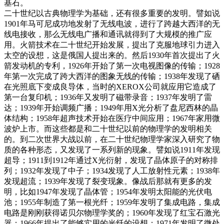
基石。
二十世纪以古典物理学为基础，还有很多重要的发明。譬如说
1901年马可尼成功地发射了无线电波，进行了跨越大西洋的无
线电接收，那么无线电广播和通讯就得到了大规模的推广应
用。火箭技术在二十世纪开始发展，提出了克服地球引力进入
太空的设想，这是俄国人提出来的。然后1930年首次提出了火
箭发动机的专利，1926年开始了第一次电视图像的传输；1928
年第一次完成了跨大西洋的图象无线的传输；1938年发现了硒
在光照底下变成良导体，当时的XEROX公司就应用它造成了
第一台复印机；1936年又发明了磁带录音；1937年发明了雷
达；1939年开始调频广播；1949年用X光分析了盘尼西林的晶
体结构；1958年超声技术开始在医疗中间应用；1967年家用微
波炉上市。而这些都是和二十世纪以前的物理学的发明相关
的。到二次世界大战以前，在二十世纪物理学家深入研究了物
质的各种形态，又发现了一系列新的现象。譬如说1911年发现
超导；1911到1912年通过X光衍射，发现了晶体原子的对称排
列；1932年发现了中子；1934发现了人工放射性元素；1938年
发现超流；1939年发现了裂变现象。像战后那就有更多的发
明，比如1947年发现了晶体管；1954年发明太阳能的光伏电
池；1955年制造了第一根光纤；1959年发明了集成电路，集成
电路是刚刚获得诺贝尔物理学奖的；1960年发现了红宝石激光
器；1966年提出了能够实用的光纤的设想；1971年发明了微处