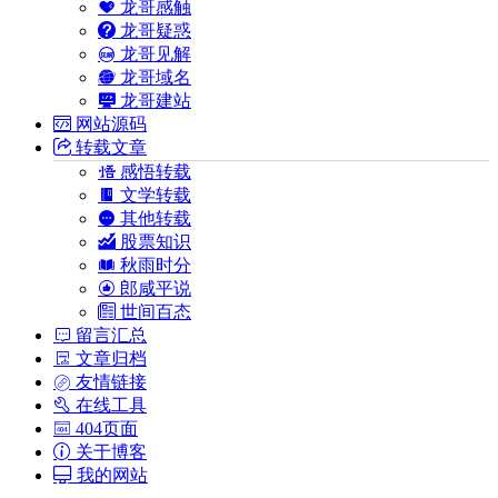
龙哥感触
龙哥疑惑
龙哥见解
龙哥域名
龙哥建站
网站源码
转载文章
感悟转载
文学转载
其他转载
股票知识
秋雨时分
郎咸平说
世间百态
留言汇总
文章归档
友情链接
在线工具
404页面
关于博客
我的网站