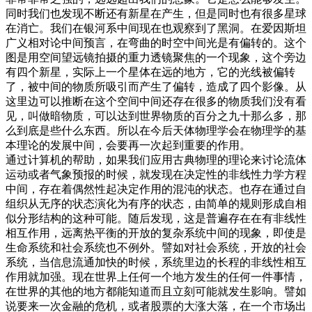
同时我们也发现不断还有新星在产生，但是同时也有很多星球
在消亡。我们在银河系中间现在也观察到了黑洞。在爱因斯坦
广义相对论中间预言，在弯曲的时空中间光是有偏转的。这个
图是用空间望远镜拍摄的重力透镜聚焦的一个现象，这个旁边
有四个新星，实际上一个星体在远的地方，它的光线被偏转
了，被中间的物质所吸引而产生了偏转，造成了四个影像。从
这里边可以推断在这个空间中间还存在很多的物质我们没有看
见，叫做暗物质，可以达到世界物质的百分之九十那么多，那
么到底是些什么东西。所以在今后天体物理学会在物理学的基
本理论的发展中间，会要再一次起到重要的作用。
通过计算机的帮助，如果我们应用古典物理的理论来讨论流体
运动或者气象预报的时候，就发现在决定性的非线性力学方程
中间，存在着偶然性起决定作用的混沌的状态。也存在通过自
组织从无序的状态演化为有序的状态，由简单的规则形成自相
似分形结构的这种可能。随后发现，这是普遍存在在有非线性
相互作用，远离热平衡的开放的复杂系统中间的现象，即使是
生命系统和社会系统也不例外。譬如对社会系统，开放的社会
系统，当信息流通加快的时候，系统里边的长程的非线性相互
作用就加强。现在世界上任何一个地方发生的任何一件事情，
在世界的其他的地方都能知道而且立刻可能就发生影响。譬如
说要来一次金融的危机，或者股票的大涨大落，在一个市场出