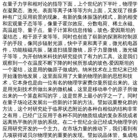
在量子力学和相对论的指导下面，上个世纪的下半叶，物理学
在凝聚态、激光、表面等离子体等等方向上面，又发现了很多
种有广泛应用前景的现象。有新的集体振荡的模式，新的相变
和宏观量子态等等，像量子霍尔效应、分数电荷、稀土永磁、
高温超导、量子点、量子计算和信息传输，玻色- 爱因斯坦的
凝结态，相干原子束等等。同时也创造了崭新的探测和控制原
子的手段，像同步辐射光源，快中子束和离子束，微光机电器
件，功能核磁共振，隧道扫描显微镜，原子力显微镜，激光镊
子等等，为开创纳米科技的研究提供了有力的工具。这是我们
观察到一个在温度不断下降的时候所形成的玻色-爱因斯坦的
一个凝结，这是用的铷原子做成的。纳米技术在上世纪末已经
开始蓬勃地发展，这里面应用了大量的物理的新的思想和技
术，它本身也是由一位有名的物理学家费尔曼所提出来的。这
是用光刻技术所做出来的微机械，这里是移动单个的原子所做
出来的一个算盘和写的字，这是世界上最小的字之一了。同时
在量子场论还发展出一些新的计算的方法。譬如说重整化群的
方法，这个对研究处于临界状态附近的各种自相似的结构非常
之有用，已经广泛应用于各种不同的物质组成的复杂系统或者
远离热平衡的开放的系统。在二十世纪企业已经成为物理学的
应用研究开发的一个主力。在市场力量的推动下，我们看到有
几项获得诺贝尔物理奖的重要的发现。譬如说晶体管、集成电