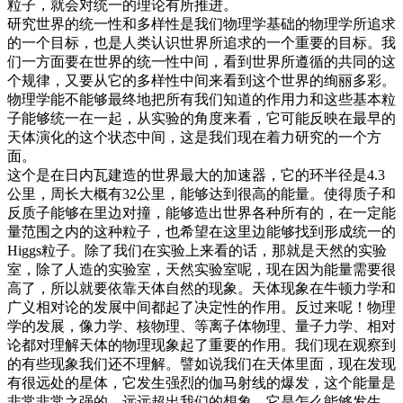
粒子，就会对统一的理论有所推进。
研究世界的统一性和多样性是我们物理学基础的物理学所追求
的一个目标，也是人类认识世界所追求的一个重要的目标。我
们一方面要在世界的统一性中间，看到世界所遵循的共同的这
个规律，又要从它的多样性中间来看到这个世界的绚丽多彩。
物理学能不能够最终地把所有我们知道的作用力和这些基本粒
子能够统一在一起，从实验的角度来看，它可能反映在最早的
天体演化的这个状态中间，这是我们现在着力研究的一个方
面。
这个是在日内瓦建造的世界最大的加速器，它的环半径是4.3
公里，周长大概有32公里，能够达到很高的能量。使得质子和
反质子能够在里边对撞，能够造出世界各种所有的，在一定能
量范围之内的这种粒子，也希望在这里边能够找到形成统一的
Higgs粒子。除了我们在实验上来看的话，那就是天然的实验
室，除了人造的实验室，天然实验室呢，现在因为能量需要很
高了，所以就要依靠天体自然的现象。天体现象在牛顿力学和
广义相对论的发展中间都起了决定性的作用。反过来呢！物理
学的发展，像力学、核物理、等离子体物理、量子力学、相对
论都对理解天体的物理现象起了重要的作用。我们现在观察到
的有些现象我们还不理解。譬如说我们在天体里面，现在发现
有很远处的星体，它发生强烈的伽马射线的爆发，这个能量是
非常非常之强的，远远超出我们的想象。它是怎么能够发生。