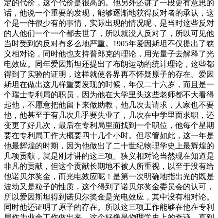
定的代价，这个代价是很高的。他另外还讲了一段更有意思的
话，他说一个重要的发现，能够逐渐地获得反对者的承认，这
个是一件很少有的事情，实际出现的情况呢，是当时这些反对
的人他们一个一个都去世了，所以就没人反对了，所以可见他
当时受到的反对有多么地严重。1905年爱因斯坦不仅提出了狭
义相对论，同时他也支持普郎克的理论，用光量子去解释了光
电效应。同年爱因斯坦还提出了布朗运动的统计理论，这些都
得到了实验的证明，这样就使各界再不怀疑原子的存在。爱因
斯坦在做出这几样重要发现的时候，年仅二十六岁，而且是一
个瑞士专利局的职员，因为他在大学里头这些老师都不大看得
起他，不愿意把他留下来做助教，他几次去请求，人家也不要
他，他甚至于有几次几乎要失业了，几次在中学里面求职，还
变更了好几次，最后在专利局里面找到一个职位，他每个星期
要在专利局工作大概要四十几个小时。但尽管如此，这一年是
他最辉煌的时期，因为他做出了二十世纪物理学史上最辉煌的
几项贡献，就是刚才讲的这三项。狭义相对论当然现在知道是
非凡的贡献，但这个贡献长期地不被人所重视，以至于没有给
他诺贝尔奖金，而光电效应呢！是第一次明确地指出光的既是
波动又是粒子的性质，这个得到了诺贝尔奖金委员会的认可，
所以爱因斯坦得到诺贝尔奖金是光电效应，其中没有相对论。
同时他还证明了原子的存在。所以这三项工作能够在他在专利
局作为业余工作做出来，这个好像是物理学史上的奇迹，直到