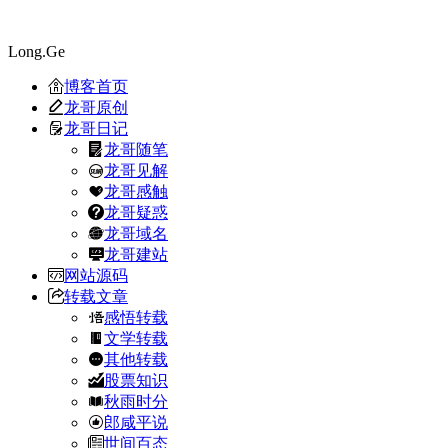
Long.Ge
博客首页
龙哥原创
龙哥日记
龙哥随笔
龙哥见解
龙哥感触
龙哥疑惑
龙哥域名
龙哥建站
网站源码
转载文章
感悟转载
文学转载
其他转载
股票知识
秋雨时分
郎咸平说
世间百态