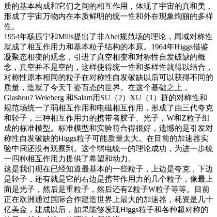
质的基本构成和它们之间的相互作用，体现了宇宙的真和美，
形成了宇宙万物内在本质鲜明的统一性和外在现象绚丽的多样
性。
1954年杨振宁和Mills提出了非Abel规范场的理论，局域对称性
就成了相互作用力和基本粒子结构的本原。1964年Higgs借鉴
凝聚态相变的观念，引进了真空相变和对称性自发破缺的概
念，真空并不是空的，这样使得统一性和多样性就得以结合，
对称性原本相同的粒子在对称性自发破缺以后可以获得不同的
质量，造就了今天千姿百态的世界。在这个基础之上，
Glashou? Weieberg 和Salam用SU（2）XU（1）群的对称性和
规范场统一了弱相互作用和电磁相互作用，形成了由三代夸克
和轻子，三种相互作用力的携带者胶子、光子，W和Z粒子组
成的标准模型。标准模型和实验符合得很好，遗憾的是引发对
称性自发破缺的Higgs粒子可能质量太大。在目前的加速器实
验中间还没有观察到。这个弱电统一的理论成功，为进一步统
一四种相互作用力提供了希望和动力。
这是我们现在已经知道最基本的一些粒子，上边是夸克，下边
是轻子，还有就是它的右边是携带作用力的几个粒子，像最上
面是光子，然后是重粒子，然后还有Z粒子W粒子等等。目前
正在欧洲通过国际合作建造世界上最大的加速器，耗资是几十
亿美金，建成以后，如果能够发现Higgs粒子和各种超对称的