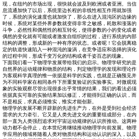
现，在纽约的市场出现，很快就会波及到欧洲或者亚洲。当信
息流通加快了以后，系统里边长程的非线性相互作用就加强
了，系统的演化速度也就加快了，那么在进入混沌区的边缘的
时候，系统对某些外界参数就变得非常之敏感，耗散和涨落的
斗争，必然性和偶然性的相互转化，使得参数的小的变化或者
偶然的变化就有可能或者激发自组织的过程，进行系统的内部
结构的调整，形成新的一种有序的状态。或者呢！它会脱离稳
定的轨道快速陷入一种混沌的漩涡，在竞争适应和选择的演化
的过程中间，形成千变万化的结构或者千姿百态的现象。
下面我们看一下物理学发展带给我们的启示。物理学研究的是
自然界的运动规律和物质的结构，判定物理学的发现和理论作
为客观科学真理的惟一依据是科学的实践，也就是正确预见并
为不同科学家在相同条件下所重复验证的实验事实。对微观现
象的实验观察尽管出现很多出乎常情的结果，我们的看法必须
依据真实可靠的实验结果加以修正，才能得到正确的认识，而
不是相反，求真必须惟实，惟实才能创新。
物理学的发展不断开辟新的先进生产力，在外是受到社会经济
需求的大力牵引。它又是人类先进文化的重要组成部分，在内
部一直为人类强烈追求对宇宙运动规律的认识所推动。这两种
动力都不会停止，在本世纪将继续推动物理学向前发展。物理
学应用的领域将随着人类对物质结构和运动认识的深入，以及