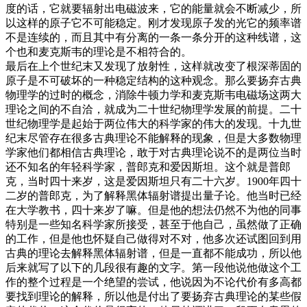
度的话，它就要辐射出电磁波来，它的能量就会不断减少，所
以这样的原子它不可能稳定。刚才发现原子发的光它的频率谱
不是连续的，而且其中有分离的一条一条分开的这种线谱，这
个也和麦克斯韦的理论是不相符合的。
最后在上个世纪末又发现了放射性，这样就改变了根深蒂固的
原子是不可破坏的一种稳定结构的这种观念。那么要扬弃古典
物理学的过时的概念，消除牛顿力学和麦克斯韦电磁场这两大
理论之间的不自洽，就成为二十世纪物理学发展的前提。二十
世纪物理学是起始于两位伟大的科学家的伟大的发现。十九世
纪末尽管存在很多古典理论不能解释的现象，但是大多数物理
学家他们都相信古典理论，敢于对古典理论说不的是两位当时
还不知名的年轻科学家，普郎克和爱因斯坦。这个就是普郎
克，当时四十来岁，这是爱因斯坦只有二十六岁。1900年四十
二岁的普郎克，为了解释黑体辐射谱提出量子论。他当时已经
在大学教书，四十来岁了嘛。但是他的想法仍然不为他的同事
特别是一些知名科学家所接受，甚至于他自己，虽然做了正确
的工作，但是他也怀疑自己做得对不对，他多次还试图回到用
古典的理论去解释黑体辐射谱，但是一直都不能成功，所以他
后来就写了以下的几段很有趣的文字。第一段他说他做这个工
作的整个过程是一个绝望的尝试，他说因为不论代价有多高都
要找到理论的解释，所以他是付出了要扬弃古典理论的某些假