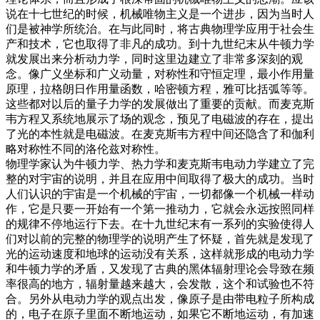
说在十七世纪的时候，机械唯物主义是一个进步，因为当时人
们是被神学所统治。在与此同时，将古典物理学应用于社会生
产和技术，它也取得了非凡的成功。到十九世纪末从牛顿力学
就发展出来分析动力学，同时这里边建立了非常多深刻的观
念。像广义坐标和广义动量，对称性和守恒定理，最小作用量
原理，拉格朗日作用量函数，哈密顿方程，雅可比括弧等等。
这些都对以后的量子力学的发展做出了重要的贡献。而麦克斯
韦方程又系统地展示了场的观念，预见了电磁波的存在，提出
了光的本性就是电磁波。在麦克斯韦方程中间还隐含了和伽利
略对称性不同的洛伦兹对称性。
物理学家认为牛顿力学、热力学和麦克斯韦电动力学建立了完
整的对宇宙的说明，并且在应用中间取得了极大的成功。当时
人们认识的宇宙是一个机械的宇宙，一切都像一个机械一样动
作，它是只要一开始有一个第一推动力，它就会永远按照同样
的规律不停地运行下去。在十九世纪末有一系列的实验使得人
们对以前的完整的物理学的说明产生了怀疑，首先就是发现了
光的运动速度和地球的运动没有关系，这样就形成的电动力学
和牛顿力学的矛盾，又发现了古典的黑体辐射理论会导致在频
率很高的地方，辐射量越来越大，会发散，这个和试验也不符
合。另外从电动力学的观点出发，像原子是由带电粒子所构成
的，电子在原子里面不断地运动，如果它不断地运动，有加速