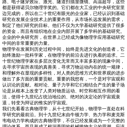
路、电子隧穿效应、激光、隧道扫描显微镜、高温超导，这些
都是获得诺贝尔物理学奖的。它们都在大工业的中央研究室里
边完成的，所以在二十世纪有眼光的企业家，已经认识到基础
研究在发展企业技术上的重要作用，从市场长远发展的需求，
制定了他们研究的目标。他们不仅为大学基础研究提供了很多
的资金，而且有组织地在企业内部开展了多学科的基础研究。
企业的中央研究所，在世界上已经成为像物理学应用基础研究
中间的非常重要的力量。
物理学在发展到历史过程中间，始终是先进文化的创造者，它
始终激励一批科学家，在物理学的前沿去进行执着的追求。二
十世纪物理学家在多层次变化无常而又丰富多彩的现象中间，
去寻求宇宙所表现的真善美，寻求万物运动内在的统一规律，
和理解外在显现的多样性，对人类的思维方式和世界观的进步
做出了多方面的重要贡献。重要的我想有，一个是对宇宙观和
认识论的贡献。相对论、量子力学和它们相结合产生的量子场
论是从根本上改变了人类对物质运动、时空和相互作用的看
法，使得十九世纪占统治地位的、绝对的决定论的宇宙观衰
退，转变为辩证的惟实的宇宙观。
我们先看看古典物理学，从十七世纪开始，物理学一直处在科
学研究的最前沿。到十九世纪末由牛顿力学、热力学和麦克斯
韦电动力学构成的古典物理学，不仅已经发展成为一个完整的
理论体系，而且形成了根深蒂固的机械唯物主义的思潮。应该