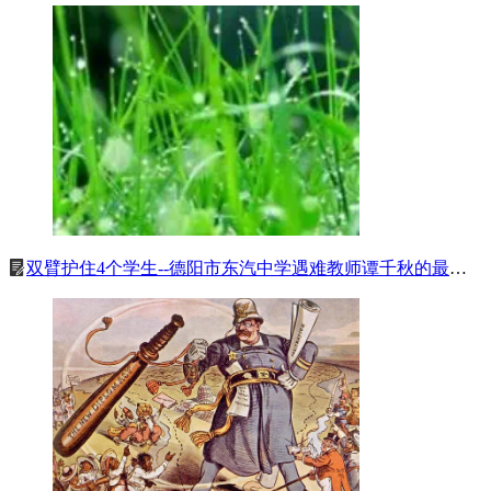
双臂护住4个学生--德阳市东汽中学遇难教师谭千秋的最后奉献