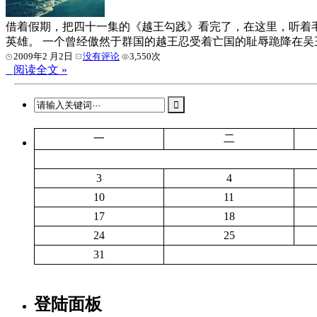
借着假期，把四十一集的《越王勾践》看完了，在这里，听着
英雄。 一个曾经傲然于群国的越王忍受着亡国的耻辱跪降在
2009年2 月2日
没有评论
3,550次
阅读全文 »
一
二
3
4
10
11
17
18
24
25
31
登陆面板