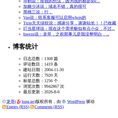
寻鹤说：按我的想法，因为我的都是doc...
加糖少冰说：域名不错，真的很可
黑桃三说：行，
Van说：联系客服可以启用whois的
Ttzip天天绿软说：感谢分享，谢谢站长！！已收藏
叮当星球说：现在这个需求貌似有点小众，不过...
liseezn说：龙哥，之前那事儿是我没整明白，...
博客统计
日志总数：1308 篇
评论数目：1419 条
建站日期：2004-11-30
运行天数：7920 天
标签总数：1256 个
浏览次数：9942867 次
最后更新：2026-8-6
龙哥(
long.ge)
版权所有，由
WordPress
驱动
Entries (RSS)
Comments (RSS)