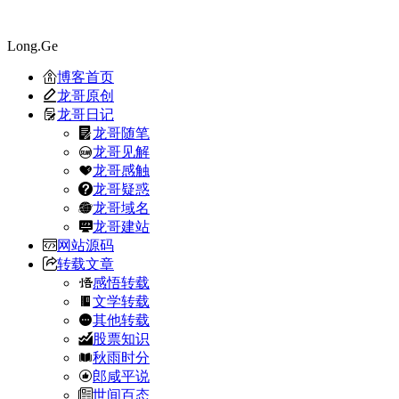
Long.Ge
博客首页
龙哥原创
龙哥日记
龙哥随笔
龙哥见解
龙哥感触
龙哥疑惑
龙哥域名
龙哥建站
网站源码
转载文章
感悟转载
文学转载
其他转载
股票知识
秋雨时分
郎咸平说
世间百态