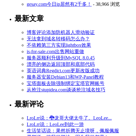
gesay.com今日ip居然有2千多！
- 38,966 浏览
最新文章
博客评论添加防机器人滑动验证
无法拿到域名转移码怎么办？
不依赖第三方实现lightbox效果
is-for-sale.com出售网站重做
服务器顺利升级到MySQL 8.0.45
漂亮的侧边返回顶部和底部代码
英语词典Regdict.com更新改版成功
服务器安装Debian13和WP-Panel教程
宝塔面板去除强制绑定宝塔官网账号
从抢注stupidea.com谈谈抢注域名技巧
最新评论
LroLrr说：🐉龙哥大佬太牛了。LeoLee...
LroLrr说：LeoLee到此一游
生活笑话说：果然折腾无止境呀，佩服佩服