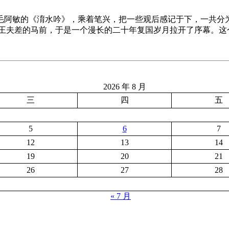
毛阿敏的《淯水吟》，乘着笔兴，把一些观后感记于下，一共分为
吴王夫差的马前，于是一个漫长的二十年复国岁月拉开了序幕。这
2026 年 8 月
三
四
五
5
6
7
12
13
14
19
20
21
26
27
28
« 7 月