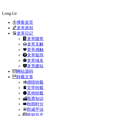
Long.Ge
博客首页
龙哥原创
龙哥日记
龙哥随笔
龙哥见解
龙哥感触
龙哥疑惑
龙哥域名
龙哥建站
网站源码
转载文章
感悟转载
文学转载
其他转载
股票知识
秋雨时分
郎咸平说
世间百态