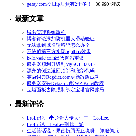
gesay.com今日ip居然有2千多！
- 38,990 浏览
最新文章
域名管理系统重构
博客评论添加防机器人滑动验证
无法拿到域名转移码怎么办？
不依赖第三方实现lightbox效果
is-for-sale.com出售网站重做
服务器顺利升级到MySQL 8.0.45
漂亮的侧边返回顶部和底部代码
英语词典Regdict.com更新改版成功
服务器安装Debian13和WP-Panel教程
宝塔面板去除强制绑定宝塔官网账号
最新评论
LroLrr说：🐉龙哥大佬太牛了。LeoLee...
LroLrr说：LeoLee到此一游
生活笑话说：果然折腾无止境呀，佩服佩服