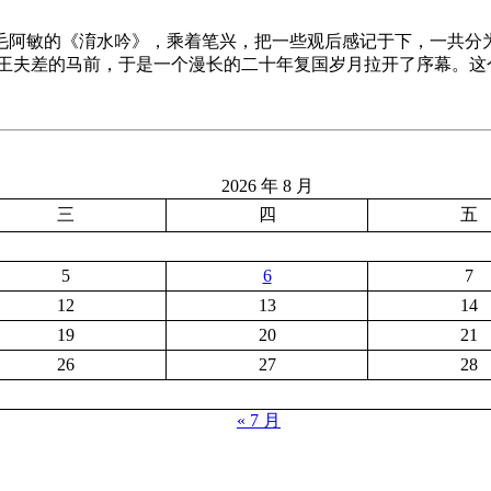
毛阿敏的《淯水吟》，乘着笔兴，把一些观后感记于下，一共分为
吴王夫差的马前，于是一个漫长的二十年复国岁月拉开了序幕。这
2026 年 8 月
三
四
五
5
6
7
12
13
14
19
20
21
26
27
28
« 7 月