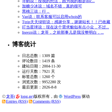
寻鹤说：按我的想法，因为我的都是doc...
加糖少冰说：域名不错，真的很可
黑桃三说：行，
Van说：联系客服可以启用whois的
Ttzip天天绿软说：感谢分享，谢谢站长！！已收藏
叮当星球说：现在这个需求貌似有点小众，不过...
liseezn说：龙哥，之前那事儿是我没整明白，...
博客统计
日志总数：1309 篇
评论数目：1419 条
建站日期：2004-11-30
运行天数：7921 天
标签总数：1260 个
浏览次数：9952280 次
最后更新：2026-8-8
龙哥(
long.ge)
版权所有，由
WordPress
驱动
Entries (RSS)
Comments (RSS)