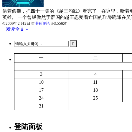
借着假期，把四十一集的《越王勾践》看完了，在这里，听着
英雄。 一个曾经傲然于群国的越王忍受着亡国的耻辱跪降在
2009年2 月2日
没有评论
3,556次
阅读全文 »
一
二
3
4
10
11
17
18
24
25
31
登陆面板