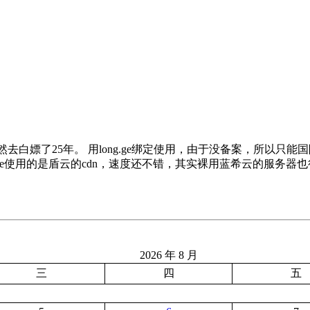
去白嫖了25年。 用long.ge绑定使用，由于没备案，所以只能
long.ge使用的是盾云的cdn，速度还不错，其实裸用蓝希云的服务
2026 年 8 月
三
四
五