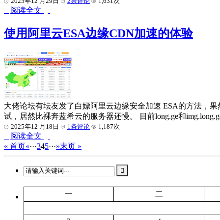
2025年12 月29日
2条评论
1,631次
阅读全文
使用阿里云ESA边缘CDN加速的体验
大佬论坛有坛友发了白嫖阿里云边缘安全加速 ESA的方法，果然
试，居然比裸奔蓝希云的服务器还慢。 目前long.ge和img.
2025年12 月18日
1条评论
1,187次
阅读全文
« 首页
«
···
3
4
5
···
»
末页 »
一
二