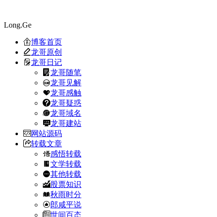
Long.Ge
博客首页
龙哥原创
龙哥日记
龙哥随笔
龙哥见解
龙哥感触
龙哥疑惑
龙哥域名
龙哥建站
网站源码
转载文章
感悟转载
文学转载
其他转载
股票知识
秋雨时分
郎咸平说
世间百态