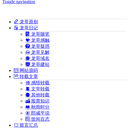
Toggle navigation
龙哥原创
龙哥日记
龙哥随笔
龙哥感触
龙哥疑惑
龙哥见解
龙哥域名
龙哥建站
网站源码
转载文章
感悟转载
文学转载
其他转载
股票知识
秋雨时分
郎咸平说
世间百态
留言汇总