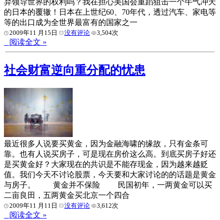
弃领导世界的权利吗？我在担心美国会重蹈狙击一个牛气冲天
的日本的覆辙！日本在上世纪60、70年代，透过汽车、家电等
等的出口成为全世界最富有的国家之一
2009年11 月15日
没有评论
3,504次
阅读全文 »
社会财富逆向重分配的忧患
最近很多人说要买黄金，因为金融海啸的缘故，只有金条可
靠。也有人说买房子，可是现在房价这么高。到底买房子好还
是买黄金好？大家现在的共识是不能存现金，因为越来越贬
值。我们今天不讨论股票，今天要和大家讨论的的话题是黄金
与房子。 黄金并不保险 民国初年，一两黄金可以买
二亩良田，五两黄金买北京一个四合
2009年11 月11日
没有评论
3,612次
阅读全文 »