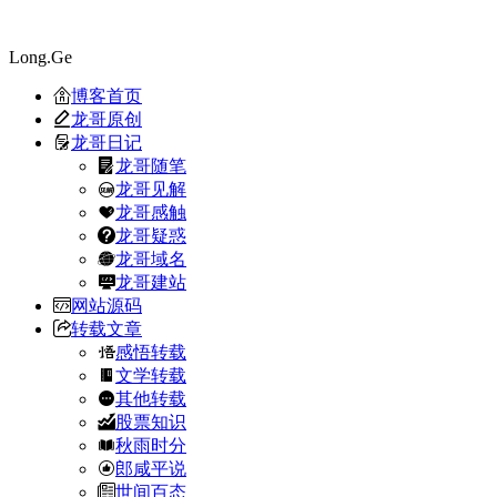
Long.Ge
博客首页
龙哥原创
龙哥日记
龙哥随笔
龙哥见解
龙哥感触
龙哥疑惑
龙哥域名
龙哥建站
网站源码
转载文章
感悟转载
文学转载
其他转载
股票知识
秋雨时分
郎咸平说
世间百态