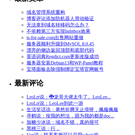
域名管理系统重构
博客评论添加防机器人滑动验证
无法拿到域名转移码怎么办？
不依赖第三方实现lightbox效果
is-for-sale.com出售网站重做
服务器顺利升级到MySQL 8.0.45
漂亮的侧边返回顶部和底部代码
英语词典Regdict.com更新改版成功
服务器安装Debian13和WP-Panel教程
宝塔面板去除强制绑定宝塔官网账号
最新评论
LroLrr说：🐉龙哥大佬太牛了。LeoLee...
LroLrr说：LeoLee到此一游
生活笑话说：果然折腾无止境呀，佩服佩服
寻鹤说：按我的想法，因为我的都是doc...
加糖少冰说：域名不错，真的很可
黑桃三说：行，
Van说：联系客服可以启用whois的