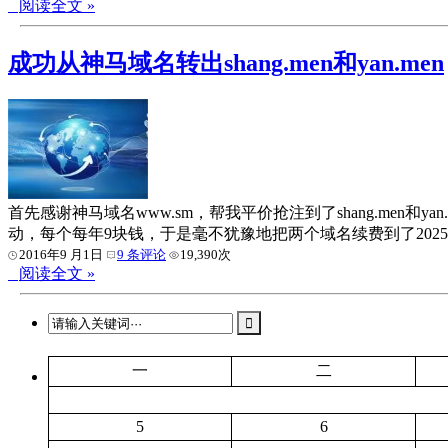
阅读全文 »
成功从神马域名转出shang.men和yan.men
首先感谢神马域名www.sm，帮我平价抢注到了shang.men
动，每个每年9块钱，于是毫不犹豫地把两个域名续费到了20
2016年9 月1日
9 条评论
19,390次
阅读全文 »
一
二
5
6