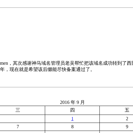
和yan.men，其次感谢神马域名管理员老吴帮忙把该域名成功转到了
25年，现在就是希望该后缀能尽快备案通过了。
2016 年 9 月
三
四
五
1
2
7
8
9