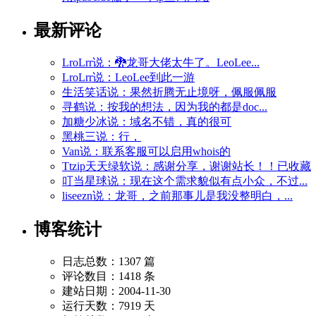
最新评论
LroLrr说：🐉龙哥大佬太牛了。LeoLee...
LroLrr说：LeoLee到此一游
生活笑话说：果然折腾无止境呀，佩服佩服
寻鹤说：按我的想法，因为我的都是doc...
加糖少冰说：域名不错，真的很可
黑桃三说：行，
Van说：联系客服可以启用whois的
Ttzip天天绿软说：感谢分享，谢谢站长！！已收藏
叮当星球说：现在这个需求貌似有点小众，不过...
liseezn说：龙哥，之前那事儿是我没整明白，...
博客统计
日志总数：1307 篇
评论数目：1418 条
建站日期：2004-11-30
运行天数：7919 天