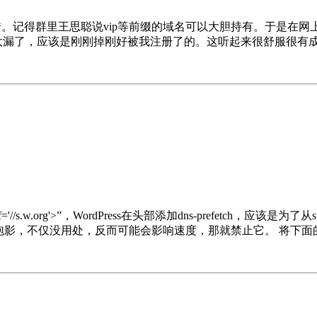
记得群里王思聪说vip等前缀的域名可以大胆持有。于是在网上查询了下
晒了下，很多人都说捡大漏了，应该是刚刚掉刚好被我注册了的。这听起来很舒服
 href='//s.w.org'>”，WordPress在头部添加dns-prefet
都是泡影，不仅没用处，反而可能会影响速度，那就禁止它。 将下面