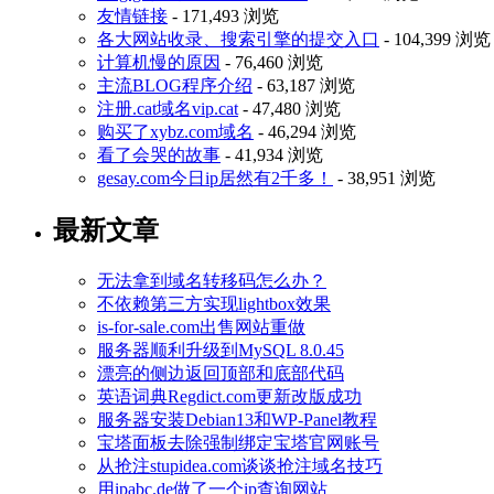
友情链接
- 171,493 浏览
各大网站收录、搜索引擎的提交入口
- 104,399 浏览
计算机慢的原因
- 76,460 浏览
主流BLOG程序介绍
- 63,187 浏览
注册.cat域名vip.cat
- 47,480 浏览
购买了xybz.com域名
- 46,294 浏览
看了会哭的故事
- 41,934 浏览
gesay.com今日ip居然有2千多！
- 38,951 浏览
最新文章
无法拿到域名转移码怎么办？
不依赖第三方实现lightbox效果
is-for-sale.com出售网站重做
服务器顺利升级到MySQL 8.0.45
漂亮的侧边返回顶部和底部代码
英语词典Regdict.com更新改版成功
服务器安装Debian13和WP-Panel教程
宝塔面板去除强制绑定宝塔官网账号
从抢注stupidea.com谈谈抢注域名技巧
用ipabc.de做了一个ip查询网站