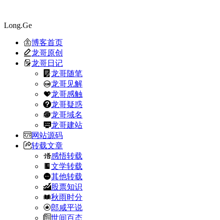
Long.Ge
博客首页
龙哥原创
龙哥日记
龙哥随笔
龙哥见解
龙哥感触
龙哥疑惑
龙哥域名
龙哥建站
网站源码
转载文章
感悟转载
文学转载
其他转载
股票知识
秋雨时分
郎咸平说
世间百态