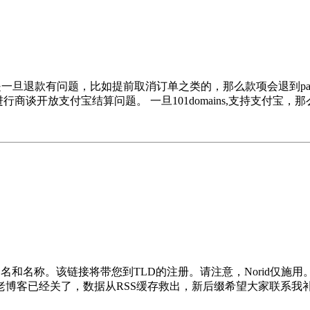
是一旦退款有问题，比如提前取消订单之类的，那么款项会退到payp
宝进行商谈开放支付宝结算问题。 一旦101domains,支持支付宝
名和名称。该链接将带您到TLD的注册。请注意，Norid仅施
，老博客已经关了，数据从RSS缓存救出，新后缀希望大家联系我补全一