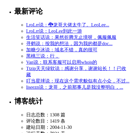
最新评论
LroLrr说：🐉龙哥大佬太牛了。LeoLee...
LroLrr说：LeoLee到此一游
生活笑话说：果然折腾无止境呀，佩服佩服
寻鹤说：按我的想法，因为我的都是doc...
加糖少冰说：域名不错，真的很可
黑桃三说：行，
Van说：联系客服可以启用whois的
Ttzip天天绿软说：感谢分享，谢谢站长！！已收
藏
叮当星球说：现在这个需求貌似有点小众，不过...
liseezn说：龙哥，之前那事儿是我没整明白，...
博客统计
日志总数：1308 篇
评论数目：1419 条
建站日期：2004-11-30