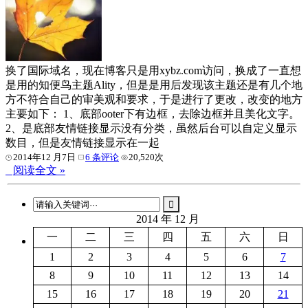
换了国际域名，现在博客只是用xybz.com访问，换成了一直想
是用的知便鸟主题Ality，但是是用后发现该主题还是有几个地
方不符合自己的审美观和要求，于是进行了更改，改变的地方
主要如下： 1、底部ooter下有边框，去除边框并且美化文字。
2、是底部友情链接显示没有分类，虽然后台可以自定义显示
数目，但是友情链接显示在一起
2014年12 月7日
6 条评论
20,520次
阅读全文 »
2014 年 12 月
一
二
三
四
五
六
日
1
2
3
4
5
6
7
8
9
10
11
12
13
14
15
16
17
18
19
20
21