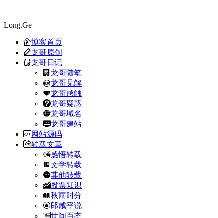
Long.Ge
博客首页
龙哥原创
龙哥日记
龙哥随笔
龙哥见解
龙哥感触
龙哥疑惑
龙哥域名
龙哥建站
网站源码
转载文章
感悟转载
文学转载
其他转载
股票知识
秋雨时分
郎咸平说
世间百态