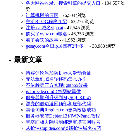
各大网站收录、搜索引擎的提交入口
- 104,557 浏
览
计算机慢的原因
- 76,503 浏览
主流BLOG程序介绍
- 63,277 浏览
注册.cat域名vip.cat
- 47,545 浏览
购买了xybz.com域名
- 46,353 浏览
看了会哭的故事
- 41,962 浏览
gesay.com今日ip居然有2千多！
- 38,983 浏览
最新文章
博客评论添加防机器人滑动验证
无法拿到域名转移码怎么办？
不依赖第三方实现lightbox效果
is-for-sale.com出售网站重做
服务器顺利升级到MySQL 8.0.45
漂亮的侧边返回顶部和底部代码
英语词典Regdict.com更新改版成功
服务器安装Debian13和WP-Panel教程
宝塔面板去除强制绑定宝塔官网账号
从抢注stupidea.com谈谈抢注域名技巧