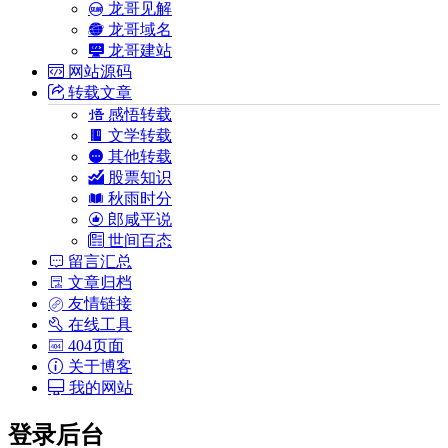
龙哥见解
龙哥域名
龙哥建站
网站源码
转载文章
感悟转载
文学转载
其他转载
股票知识
秋雨时分
郎咸平说
世间百态
留言汇总
文章归档
友情链接
在线工具
404页面
关于博客
我的网站
登录后台