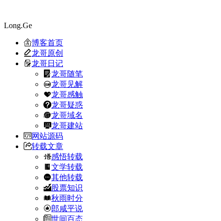
Long.Ge
博客首页
龙哥原创
龙哥日记
龙哥随笔
龙哥见解
龙哥感触
龙哥疑惑
龙哥域名
龙哥建站
网站源码
转载文章
感悟转载
文学转载
其他转载
股票知识
秋雨时分
郎咸平说
世间百态