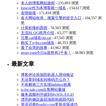
本人的博客网站旅程
- 235,893 浏览
long.ge作为本博客唯一域名
- 134,617 浏览
友情链接
- 171,818 浏览
各大网站收录、搜索引擎的提交入口
- 104,557 浏
览
计算机慢的原因
- 76,503 浏览
主流BLOG程序介绍
- 63,277 浏览
注册.cat域名vip.cat
- 47,545 浏览
购买了xybz.com域名
- 46,353 浏览
看了会哭的故事
- 41,962 浏览
gesay.com今日ip居然有2千多！
- 38,983 浏览
最新文章
博客评论添加防机器人滑动验证
无法拿到域名转移码怎么办？
不依赖第三方实现lightbox效果
is-for-sale.com出售网站重做
服务器顺利升级到MySQL 8.0.45
漂亮的侧边返回顶部和底部代码
英语词典Regdict.com更新改版成功