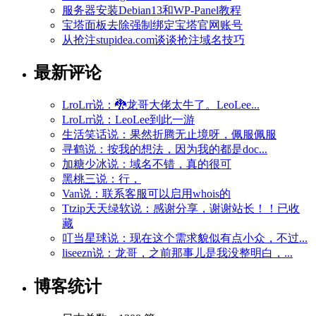
服务器安装Debian13和WP-Panel教程
宝塔面板去除强制绑定宝塔官网账号
从抢注stupidea.com谈谈抢注域名技巧
最新评论
LroLrr说：🐉龙哥大佬太牛了。LeoLee...
LroLrr说：LeoLee到此一游
生活笑话说：果然折腾无止境呀，佩服佩服
寻鹤说：按我的想法，因为我的都是doc...
加糖少冰说：域名不错，真的很可
黑桃三说：行，
Van说：联系客服可以启用whois的
Ttzip天天绿软说：感谢分享，谢谢站长！！已收
藏
叮当星球说：现在这个需求貌似有点小众，不过...
liseezn说：龙哥，之前那事儿是我没整明白，...
博客统计