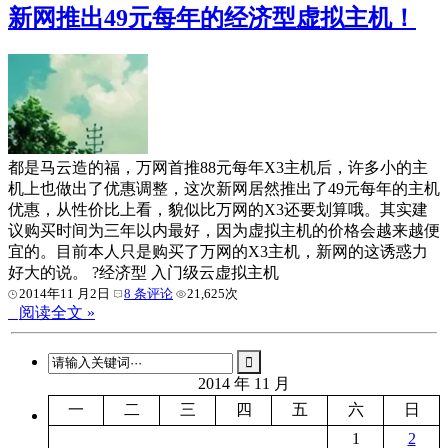
新网推出49元每年的经济型虚拟主机！
都是马云造的福，万网首推88元每年X3主机后，许多小的主
机上也做出了优惠调整，这次新网居然推出了49元每年的主机
优惠，从性价比上看，貌似比万网的X3还要划算哦。其实建
议购买时间为三年以内最好，因为虚拟主机的价格会越来越便
宜的。目前本人只是购买了万网的X3主机，新网的这诱惑力
好大的说。 ?经济型 入门级云虚拟主机
2014年11 月2日
8 条评论
21,625次
阅读全文 »
2014 年 11 月
一
二
三
四
五
六
日
1
2