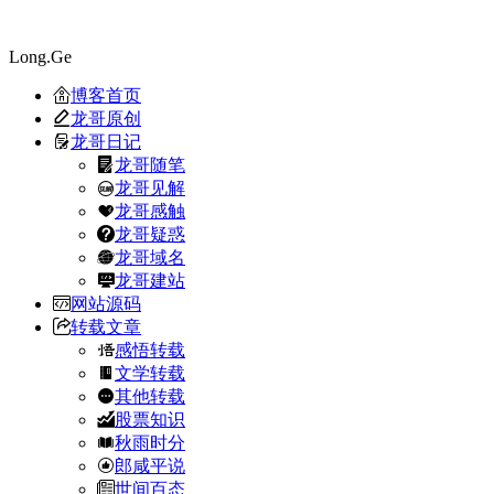
Long.Ge
博客首页
龙哥原创
龙哥日记
龙哥随笔
龙哥见解
龙哥感触
龙哥疑惑
龙哥域名
龙哥建站
网站源码
转载文章
感悟转载
文学转载
其他转载
股票知识
秋雨时分
郎咸平说
世间百态