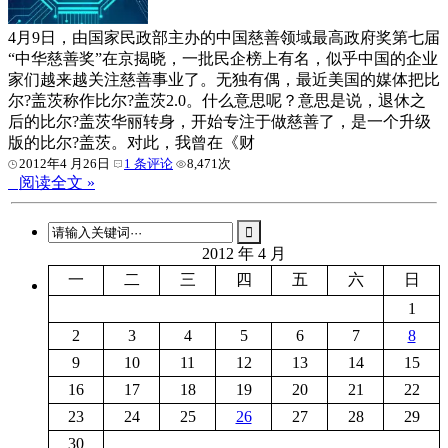
4月9日，由国家民政部主办的中国慈善领域最高政府奖第七届
“中华慈善奖”在京揭晓，一批民企榜上有名，似乎中国的企业
家们越来越关注慈善事业了。无独有偶，最近美国的媒体把比
尔?盖茨称作比尔?盖茨2.0。什么意思呢？意思是说，退休之
后的比尔?盖茨华丽转身，开始专注于做慈善了，是一个升级
版的比尔?盖茨。对此，我曾在《财
2012年4 月26日
1 条评论
8,471次
阅读全文 »
2012 年 4 月
一
二
三
四
五
六
日
1
2
3
4
5
6
7
8
9
10
11
12
13
14
15
16
17
18
19
20
21
22
23
24
25
26
27
28
29
30