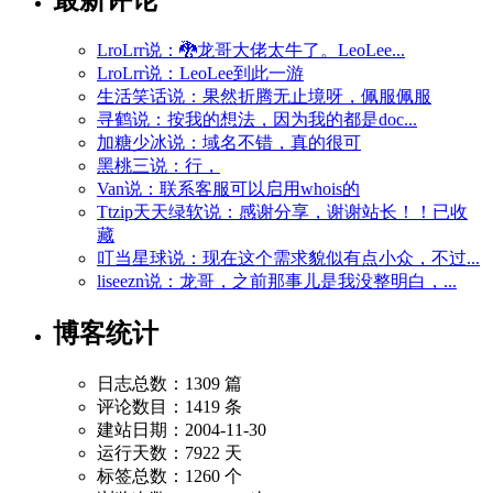
LroLrr说：🐉龙哥大佬太牛了。LeoLee...
LroLrr说：LeoLee到此一游
生活笑话说：果然折腾无止境呀，佩服佩服
寻鹤说：按我的想法，因为我的都是doc...
加糖少冰说：域名不错，真的很可
黑桃三说：行，
Van说：联系客服可以启用whois的
Ttzip天天绿软说：感谢分享，谢谢站长！！已收
藏
叮当星球说：现在这个需求貌似有点小众，不过...
liseezn说：龙哥，之前那事儿是我没整明白，...
博客统计
日志总数：1309 篇
评论数目：1419 条
建站日期：2004-11-30
运行天数：7922 天
标签总数：1260 个