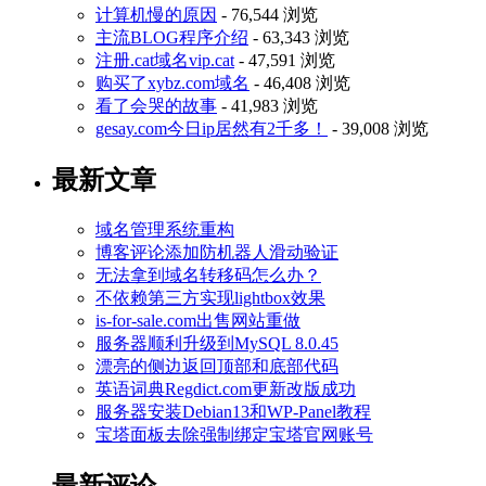
计算机慢的原因
- 76,544 浏览
主流BLOG程序介绍
- 63,343 浏览
注册.cat域名vip.cat
- 47,591 浏览
购买了xybz.com域名
- 46,408 浏览
看了会哭的故事
- 41,983 浏览
gesay.com今日ip居然有2千多！
- 39,008 浏览
最新文章
域名管理系统重构
博客评论添加防机器人滑动验证
无法拿到域名转移码怎么办？
不依赖第三方实现lightbox效果
is-for-sale.com出售网站重做
服务器顺利升级到MySQL 8.0.45
漂亮的侧边返回顶部和底部代码
英语词典Regdict.com更新改版成功
服务器安装Debian13和WP-Panel教程
宝塔面板去除强制绑定宝塔官网账号
最新评论